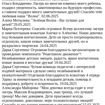
Ольга Бондаренко: Лагерь во многом изменил моего ребенка,
подарил уверенность, замотивировал на будущую профессию,
а главное подарил много замечательных друзей! Спасибо тебе
любимая наша "Волна".
02.06.2025
Алена Мотылева: "Зелёная Волна - Вы лучшие для
детей!"
29.05.2025
Мария Пехтерева: Спасибо огромное Всему коллективу лагеря
и замечательным вожатым Анечке и Алёночке. Наши девочки
под большим впечатлением. Дети не просто потренировались,
отдохнули, нашли новых замечательных друзей, но и
раскрылись творчески.
24.04.2025
Дарья Сергеевна: Огромная благодарность организаторам за
проведение чемпионата "Реактивное движение"!
Незабываемые детские эмоции, радость, яркие впечатления,
новые знания и веселые друзья!
19.04.2025
Дарья Сергеевна: Чуткая команда педагогов с интересной
подачей материала сделали смену незабываемой и
увлекательной! Отдельная благодарность вожатому 4 отряда
Эдику за внимательность к младшим деткам, помощь и
поддержку, доброту и искренность.
19.04.2025
Александра Майорова: "Мои девочки всегда ездят в этот
лагерь. Максим Владимирович, наш тренер, это лучший
тренер! Мы ему доверяем. Дети приезжают всегда
отдохнувшие, довольные, море положительных эмоций!
Спасибо за это нашим тренерам и организаторам"
15.02.2025