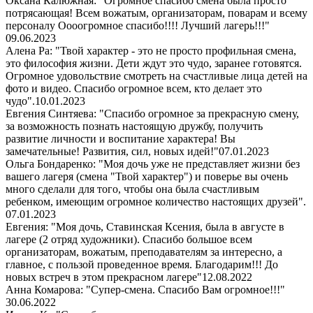
Оксана Калюжная: "Огромное спасибо смена была просто
потрясающая! Всем вожатым, организаторам, поварам и всему
персоналу Оооогромное спасибо!!!! Лучший лагерь!!!"
09.06.2023
Алена Ра: "Твой характер - это не просто профильная смена,
это философия жизни. Дети ждут это чудо, заранее готовятся.
Огромное удовольствие смотреть на счастливые лица детей на
фото и видео. Спасибо огромное всем, кто делает это
чудо".
10.01.2023
Евгения Синтяева: "Спасибо огромное за прекрасную смену,
за возможность познать настоящую дружбу, получить
развитие личности и воспитание характера! Вы
замечательные! Развития, сил, новых идей!"
07.01.2023
Ольга Бондаренко: "Моя дочь уже не представляет жизни без
вашего лагеря (смена "Твой характер") и поверье вы очень
много сделали для того, чтобы она была счастливым
ребенком, имеющим огромное количество настоящих друзей".
07.01.2023
Евгения: "Моя дочь, Ставинская Ксения, была в августе в
лагере (2 отряд художники). Спасибо большое всем
организаторам, вожатым, преподавателям за интересно, а
главное, с пользой проведенное время. Благодарим!!! До
новых встреч в этом прекрасном лагере"
12.08.2022
Анна Комарова: "Супер-смена. Спасибо Вам огромное!!!"
30.06.2022