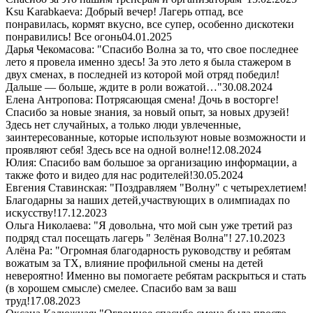
Ksu Karabkaeva: Добрый вечер! Лагерь отпад, все
понравилась, кормят вкусно, все супер, особенно дискотеки
понравились! Все огонь
04.01.2025
Дарья Чекомасова: "Спасибо Волна за то, что свое последнее
лето я провела именно здесь! За это лето я была стажером в
двух сменах, в последней из которой мой отряд победил!
Дальше — больше, ждите в роли вожатой…"
30.08.2024
Елена Антропова: Потрясающая смена! Дочь в восторге!
Спасибо за новые знания, за новый опыт, за новых друзей!
Здесь нет случайных, а только люди увлеченные,
заинтересованные, которые используют новые возможности и
проявляют себя! Здесь все на одной волне!
12.08.2024
Юлия: Спасибо вам большое за организацию информации, а
также фото и видео для нас родителей!
30.05.2024
Евгения Ставинская: "Поздравляем "Волну" с четырехлетием!
Благодарны за наших детей,участвующих в олимпиадах по
искусству!
17.12.2023
Ольга Николаева: "Я довольна, что мой сын уже третий раз
подряд стал посещать лагерь " Зелёная Волна"!
27.10.2023
Алёна Ра: "Огромная благодарность руководству и ребятам
вожатым за ТХ, влияние профильной смены на детей
невероятно! Именно вы помогаете ребятам раскрыться и стать
(в хорошем смысле) смелее. Спасибо вам за ваш
труд!
17.08.2023