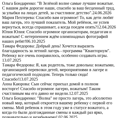
Ольга Бондаренко: "В Зелёной волне самые лучшие вожатые.
С вашим днём дорогие наши, спасибо за ваш бесценный труд,
за улыбки на лицах детей, за счастливое детство".
24.06.2026
Мария Пехтерева: Спасибо вам огромное! То, как дети любят
ваш лагерь, это лучший показатель. Мой ребёнок, не успев
вернуться, всегда спрашивает, а когда поедем опять?
12.04.2026
Юлия Юлия: Спасибо огромное организаторам, педагогам и
вожатым! С нетерпением ждём олимпиадных фотографий
наших ребят!
06.10.2025
Тамара Федорова: Добрый день! Хочется выразить
благодарность за летний лагерь - программа "Кванториум".
Ребенку все очень понравилось, особенно создавать игры.
13.07.2025
Тамара Федорова: Я, как родитель, тоже довольна: вожатыми,
организацией перевозки детей, мероприятиями в лагере и
педагогический подходом. Теперь только сюда!
Спасибо!
13.07.2025
Анна Каюрова: Сын сейчас приехал домой в полном
восторге! Спасибо огромное лагерю, вожатым! Таким
счастливым мы его давно не видели.
12.07.2025
Ольга Бондаренко: "Волна" не просто лагерь, это абсолютно
новый мир, который откроется вашему ребенку с первой его
смены. Мой ребенок в этом году уже в статусе вожатого, а
когда-то были долгожданные смены и каждый раз ярко,
познавательно и незабываемо!
02.06.2025