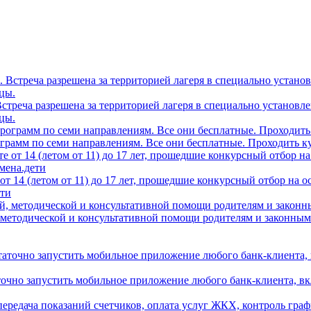
0. Встреча разрешена за территорией лагеря в специально устано
цы.
грамм по семи направлениям. Все они бесплатные. Проходить ку
т 14 (летом от 11) до 17 лет, прошедшие конкурсный отбор на 
ети
 методической и консультативной помощи родителям и законным
аточно запустить мобильное приложение любого банк-клиента, в