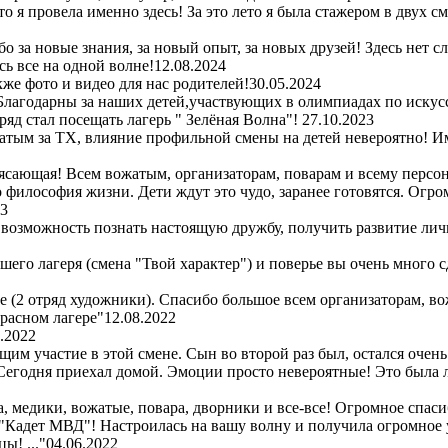
то я провела именно здесь! За это лето я была стажером в двух 
 за новые знания, за новый опыт, за новых друзей! Здесь нет с
ь все на одной волне!
12.08.2024
же фото и видео для нас родителей!
30.05.2024
Благодарны за наших детей,участвующих в олимпиадах по искус
ряд стал посещать лагерь " Зелёная Волна"!
27.10.2023
атым за ТХ, влияние профильной смены на детей невероятно! Им
сающая! Всем вожатым, организаторам, поварам и всему персон
то философия жизни. Дети ждут это чудо, заранее готовятся. Огр
23
 возможность познать настоящую дружбу, получить развитие лич
шего лагеря (смена "Твой характер") и поверье вы очень много 
ре (2 отряд художники). Спасибо большое всем организаторам, во
красном лагере"
12.08.2022
.2022
м участие в этой смене. Сын во второй раз был, остался очень
! Сегодня приехал домой. Эмоции просто невероятные! Это была
 медики, вожатые, повара, дворники и все-все! Огромное спасибо
 "Кадет МВД"! Настроилась на вашу волну и получила огромное 
ы! ..."
04.06.2022