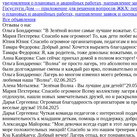
Госуслуги.Дом — приложение для решения вопросов ЖКХ: пере
о плановых и аварийных работах, направление заявок и оценка
Все объявления
Отзывы о нас
Ольга Бондаренко: "В Зелёной волне самые лучшие вожатые. С 
Мария Пехтерева: Спасибо вам огромное! То, как дети любят ваш
Юлия Юлия: Спасибо огромное организаторам, педагогам и в
Тамара Федорова: Добрый день! Хочется выразить благодарност
Тамара Федорова: Я, как родитель, тоже довольна: вожатыми, 
Анна Каюрова: Сын сейчас приехал домой в полном восторге! 
Ольга Бондаренко: "Волна" не просто лагерь, это абсолютно но
были долгожданные смены и каждый раз ярко, познавательно 
Ольга Бондаренко: Лагерь во многом изменил моего ребенка, п
любимая наша "Волна".
02.06.2025
Алена Мотылева: "Зелёная Волна - Вы лучшие для детей!"
29.05
Мария Пехтерева: Спасибо огромное Всему коллективу лагеря
отдохнули, нашли новых замечательных друзей, но и раскрыли
Дарья Сергеевна: Огромная благодарность организаторам за пр
веселые друзья!
19.04.2025
Дарья Сергеевна: Чуткая команда педагогов с интересной пода
внимательность к младшим деткам, помощь и поддержку, добро
Александра Майорова: "Мои девочки всегда ездят в этот лаге
море положительных эмоций! Спасибо за это нашим тренерам 
Ksu Karabkaeva: Добрый вечер! Лагерь отпад, все понравилась,