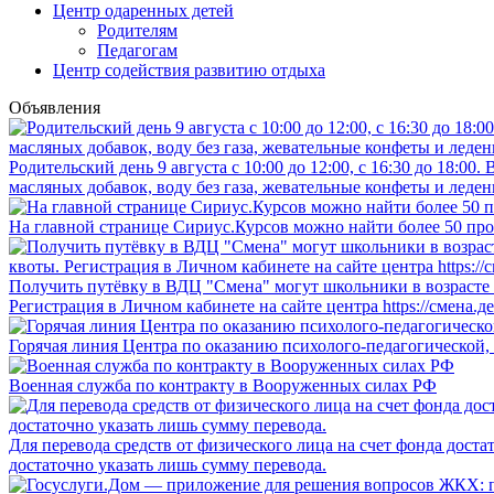
Центр одаренных детей
Родителям
Педагогам
Центр содействия развитию отдыха
Объявления
Родительский день 9 августа с 10:00 до 12:00, с 16:30 до 18:0
масляных добавок, воду без газа, жевательные конфеты и леден
На главной странице Сириус.Курсов можно найти более 50 про
Получить путёвку в ВДЦ "Смена" могут школьники в возрасте о
Регистрация в Личном кабинете на сайте центра https://смена.д
Горячая линия Центра по оказанию психолого-педагогической,
Военная служба по контракту в Вооруженных силах РФ
Для перевода средств от физического лица на счет фонда дост
достаточно указать лишь сумму перевода.