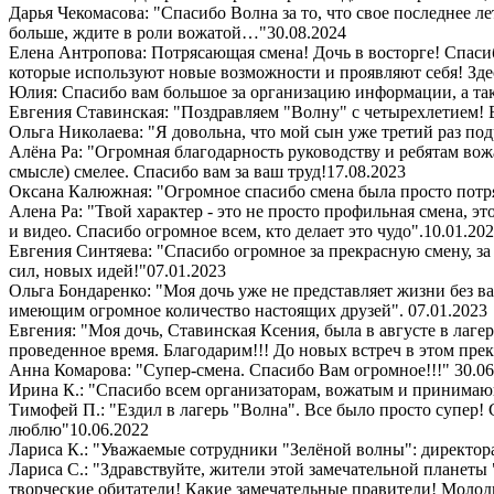
Дарья Чекомасова: "Спасибо Волна за то, что свое последнее ле
больше, ждите в роли вожатой…"
30.08.2024
Елена Антропова: Потрясающая смена! Дочь в восторге! Спасибо
которые используют новые возможности и проявляют себя! Здес
Юлия: Спасибо вам большое за организацию информации, а так
Евгения Ставинская: "Поздравляем "Волну" с четырехлетием! 
Ольга Николаева: "Я довольна, что мой сын уже третий раз под
Алёна Ра: "Огромная благодарность руководству и ребятам вож
смысле) смелее. Спасибо вам за ваш труд!
17.08.2023
Оксана Калюжная: "Огромное спасибо смена была просто потря
Алена Ра: "Твой характер - это не просто профильная смена, э
и видео. Спасибо огромное всем, кто делает это чудо".
10.01.20
Евгения Синтяева: "Спасибо огромное за прекрасную смену, за
сил, новых идей!"
07.01.2023
Ольга Бондаренко: "Моя дочь уже не представляет жизни без ва
имеющим огромное количество настоящих друзей".
07.01.2023
Евгения: "Моя дочь, Ставинская Ксения, была в августе в лаге
проведенное время. Благодарим!!! До новых встреч в этом пре
Анна Комарова: "Супер-смена. Спасибо Вам огромное!!!"
30.06
Ирина К.: "Спасибо всем организаторам, вожатым и принимающи
Тимофей П.: "Ездил в лагерь "Волна". Все было просто супер
люблю"
10.06.2022
Лариса К.: "Уважаемые сотрудники "Зелёной волны": директора,
Лариса С.: "Здравствуйте, жители этой замечательной планеты
творческие обитатели! Какие замечательные правители! Молодц