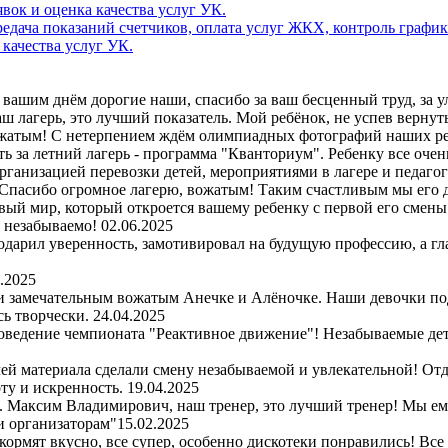
дача показаний счетчиков, оплата услуг ЖКХ, контроль график
 качества услуг УК.
вашим днём дорогие наши, спасибо за ваш бесценный труд, за улы
 лагерь, это лучший показатель. Мой ребёнок, не успев вернутьс
ожатым! С нетерпением ждём олимпиадных фотографий наших ре
ь за летний лагерь - программа "Кванториум". Ребенку все очен
организацией перевозки детей, мероприятиями в лагере и педаго
Спасибо огромное лагерю, вожатым! Таким счастливым мы его д
вый мир, который откроется вашему ребенку с первой его смены. 
и незабываемо!
02.06.2025
одарил уверенность, замотивировал на будущую профессию, а гл
.2025
 и замечательным вожатым Анечке и Алёночке. Наши девочки по
сь творчески.
24.04.2025
оведение чемпионата "Реактивное движение"! Незабываемые детс
чей материала сделали смену незабываемой и увлекательной! Отд
ту и искренность.
19.04.2025
рь. Максим Владимирович, наш тренер, это лучший тренер! Мы е
и организаторам"
15.02.2025
 кормят вкусно, все супер, особенно дискотеки понравились! Все