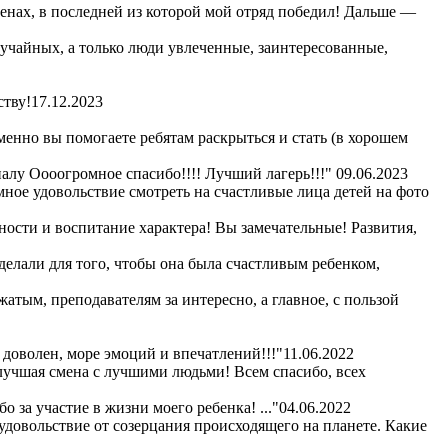
сменах, в последней из которой мой отряд победил! Дальше —
лучайных, а только люди увлеченные, заинтересованные,
ству!
17.12.2023
енно вы помогаете ребятам раскрыться и стать (в хорошем
алу Оооогромное спасибо!!!! Лучший лагерь!!!"
09.06.2023
омное удовольствие смотреть на счастливые лица детей на фото
ности и воспитание характера! Вы замечательные! Развития,
сделали для того, чтобы она была счастливым ребенком,
жатым, преподавателям за интересно, а главное, с пользой
 доволен, море эмоций и впечатлений!!!"
11.06.2022
 лучшая смена с лучшими людьми! Всем спасибо, всех
 за участие в жизни моего ребенка! ..."
04.06.2022
удовольствие от созерцания происходящего на планете. Какие