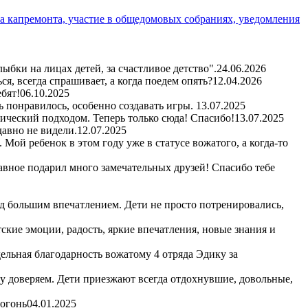
а капремонта, участие в общедомовых собраниях, уведомления
бки на лицах детей, за счастливое детство".
24.06.2026
я, всегда спрашивает, а когда поедем опять?
12.04.2026
бят!
06.10.2025
ь понравилось, особенно создавать игры.
13.07.2025
гический подходом. Теперь только сюда! Спасибо!
13.07.2025
авно не видели.
12.07.2025
Мой ребенок в этом году уже в статусе вожатого, а когда-то
авное подарил много замечательных друзей! Спасибо тебе
д большим впечатлением. Дети не просто потренировались,
кие эмоции, радость, яркие впечатления, новые знания и
ельная благодарность вожатому 4 отряда Эдику за
му доверяем. Дети приезжают всегда отдохнувшие, довольные,
 огонь
04.01.2025