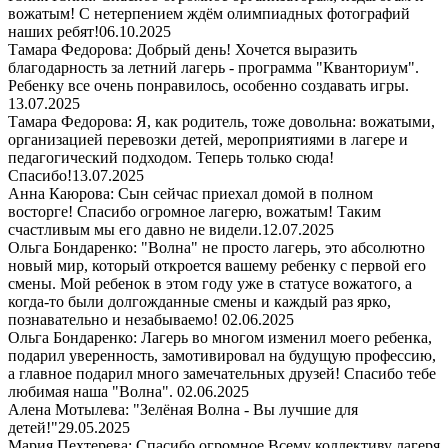
вожатым! С нетерпением ждём олимпиадных фотографий
наших ребят!
06.10.2025
Тамара Федорова: Добрый день! Хочется выразить
благодарность за летний лагерь - программа "Кванториум".
Ребенку все очень понравилось, особенно создавать игры.
13.07.2025
Тамара Федорова: Я, как родитель, тоже довольна: вожатыми,
организацией перевозки детей, мероприятиями в лагере и
педагогический подходом. Теперь только сюда!
Спасибо!
13.07.2025
Анна Каюрова: Сын сейчас приехал домой в полном
восторге! Спасибо огромное лагерю, вожатым! Таким
счастливым мы его давно не видели.
12.07.2025
Ольга Бондаренко: "Волна" не просто лагерь, это абсолютно
новый мир, который откроется вашему ребенку с первой его
смены. Мой ребенок в этом году уже в статусе вожатого, а
когда-то были долгожданные смены и каждый раз ярко,
познавательно и незабываемо!
02.06.2025
Ольга Бондаренко: Лагерь во многом изменил моего ребенка,
подарил уверенность, замотивировал на будущую профессию,
а главное подарил много замечательных друзей! Спасибо тебе
любимая наша "Волна".
02.06.2025
Алена Мотылева: "Зелёная Волна - Вы лучшие для
детей!"
29.05.2025
Мария Пехтерева: Спасибо огромное Всему коллективу лагеря