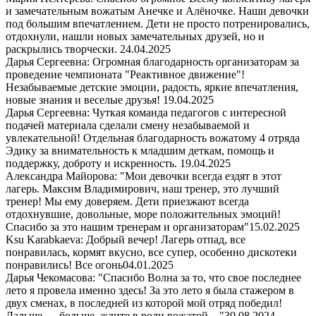
и замечательным вожатым Анечке и Алёночке. Наши девочки
под большим впечатлением. Дети не просто потренировались,
отдохнули, нашли новых замечательных друзей, но и
раскрылись творчески.
24.04.2025
Дарья Сергеевна: Огромная благодарность организаторам за
проведение чемпионата "Реактивное движение"!
Незабываемые детские эмоции, радость, яркие впечатления,
новые знания и веселые друзья!
19.04.2025
Дарья Сергеевна: Чуткая команда педагогов с интересной
подачей материала сделали смену незабываемой и
увлекательной! Отдельная благодарность вожатому 4 отряда
Эдику за внимательность к младшим деткам, помощь и
поддержку, доброту и искренность.
19.04.2025
Александра Майорова: "Мои девочки всегда ездят в этот
лагерь. Максим Владимирович, наш тренер, это лучший
тренер! Мы ему доверяем. Дети приезжают всегда
отдохнувшие, довольные, море положительных эмоций!
Спасибо за это нашим тренерам и организаторам"
15.02.2025
Ksu Karabkaeva: Добрый вечер! Лагерь отпад, все
понравилась, кормят вкусно, все супер, особенно дискотеки
понравились! Все огонь
04.01.2025
Дарья Чекомасова: "Спасибо Волна за то, что свое последнее
лето я провела именно здесь! За это лето я была стажером в
двух сменах, в последней из которой мой отряд победил!
Дальше — больше, ждите в роли вожатой…"
30.08.2024