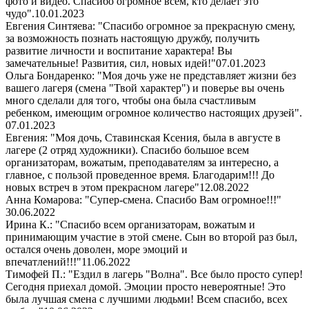
фото и видео. Спасибо огромное всем, кто делает это
чудо".
10.01.2023
Евгения Синтяева: "Спасибо огромное за прекрасную смену,
за возможность познать настоящую дружбу, получить
развитие личности и воспитание характера! Вы
замечательные! Развития, сил, новых идей!"
07.01.2023
Ольга Бондаренко: "Моя дочь уже не представляет жизни без
вашего лагеря (смена "Твой характер") и поверье вы очень
много сделали для того, чтобы она была счастливым
ребенком, имеющим огромное количество настоящих друзей".
07.01.2023
Евгения: "Моя дочь, Ставинская Ксения, была в августе в
лагере (2 отряд художники). Спасибо большое всем
организаторам, вожатым, преподавателям за интересно, а
главное, с пользой проведенное время. Благодарим!!! До
новых встреч в этом прекрасном лагере"
12.08.2022
Анна Комарова: "Супер-смена. Спасибо Вам огромное!!!"
30.06.2022
Ирина К.: "Спасибо всем организаторам, вожатым и
принимающим участие в этой смене. Сын во второй раз был,
остался очень доволен, море эмоций и
впечатлений!!!"
11.06.2022
Тимофей П.: "Ездил в лагерь "Волна". Все было просто супер!
Сегодня приехал домой. Эмоции просто невероятные! Это
была лучшая смена с лучшими людьми! Всем спасибо, всех