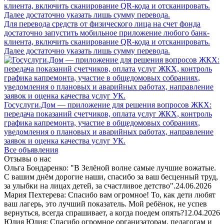
Для перевода средств от физического лица на счет фонда
достаточно запустить мобильное приложение любого банк-
клиента, включить сканирование QR-кода и отсканировать.
Далее достаточно указать лишь сумму перевода.
Госуслуги.Дом — приложение для решения вопросов ЖКХ:
передача показаний счетчиков, оплата услуг ЖКХ, контроль
графика капремонта, участие в общедомовых собраниях,
уведомления о плановых и аварийных работах, направление
заявок и оценка качества услуг УК.
Все объявления
Отзывы о нас
Ольга Бондаренко: "В Зелёной волне самые лучшие вожатые.
С вашим днём дорогие наши, спасибо за ваш бесценный труд,
за улыбки на лицах детей, за счастливое детство".
24.06.2026
Мария Пехтерева: Спасибо вам огромное! То, как дети любят
ваш лагерь, это лучший показатель. Мой ребёнок, не успев
вернуться, всегда спрашивает, а когда поедем опять?
12.04.2026
Юлия Юлия: Спасибо огромное организаторам, педагогам и