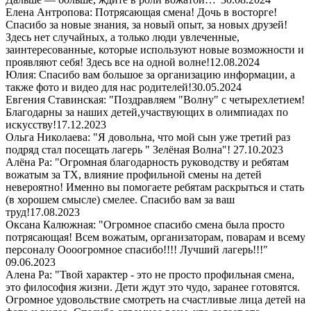
Елена Антропова: Потрясающая смена! Дочь в восторге!
Спасибо за новые знания, за новый опыт, за новых друзей!
Здесь нет случайных, а только люди увлеченные,
заинтересованные, которые используют новые возможности и
проявляют себя! Здесь все на одной волне!
12.08.2024
Юлия: Спасибо вам большое за организацию информации, а
также фото и видео для нас родителей!
30.05.2024
Евгения Ставинская: "Поздравляем "Волну" с четырехлетием!
Благодарны за наших детей,участвующих в олимпиадах по
искусству!
17.12.2023
Ольга Николаева: "Я довольна, что мой сын уже третий раз
подряд стал посещать лагерь " Зелёная Волна"!
27.10.2023
Алёна Ра: "Огромная благодарность руководству и ребятам
вожатым за ТХ, влияние профильной смены на детей
невероятно! Именно вы помогаете ребятам раскрыться и стать
(в хорошем смысле) смелее. Спасибо вам за ваш
труд!
17.08.2023
Оксана Калюжная: "Огромное спасибо смена была просто
потрясающая! Всем вожатым, организаторам, поварам и всему
персоналу Оооогромное спасибо!!!! Лучший лагерь!!!"
09.06.2023
Алена Ра: "Твой характер - это не просто профильная смена,
это философия жизни. Дети ждут это чудо, заранее готовятся.
Огромное удовольствие смотреть на счастливые лица детей на