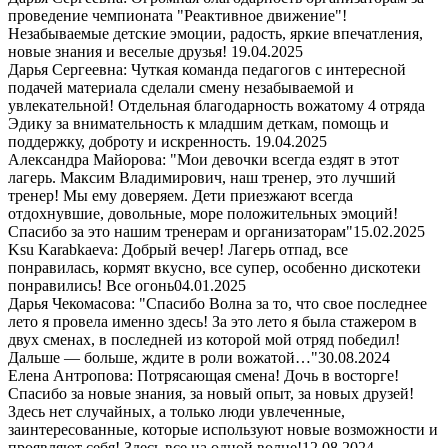
проведение чемпионата "Реактивное движение"!
Незабываемые детские эмоции, радость, яркие впечатления,
новые знания и веселые друзья!
19.04.2025
Дарья Сергеевна: Чуткая команда педагогов с интересной
подачей материала сделали смену незабываемой и
увлекательной! Отдельная благодарность вожатому 4 отряда
Эдику за внимательность к младшим деткам, помощь и
поддержку, доброту и искренность.
19.04.2025
Александра Майорова: "Мои девочки всегда ездят в этот
лагерь. Максим Владимирович, наш тренер, это лучший
тренер! Мы ему доверяем. Дети приезжают всегда
отдохнувшие, довольные, море положительных эмоций!
Спасибо за это нашим тренерам и организаторам"
15.02.2025
Ksu Karabkaeva: Добрый вечер! Лагерь отпад, все
понравилась, кормят вкусно, все супер, особенно дискотеки
понравились! Все огонь
04.01.2025
Дарья Чекомасова: "Спасибо Волна за то, что свое последнее
лето я провела именно здесь! За это лето я была стажером в
двух сменах, в последней из которой мой отряд победил!
Дальше — больше, ждите в роли вожатой…"
30.08.2024
Елена Антропова: Потрясающая смена! Дочь в восторге!
Спасибо за новые знания, за новый опыт, за новых друзей!
Здесь нет случайных, а только люди увлеченные,
заинтересованные, которые используют новые возможности и
проявляют себя! Здесь все на одной волне!
12.08.2024