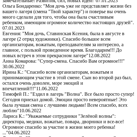
замечательные! Развития, сил, новых идей!"
07.01.2023
Ольга Бондаренко: "Моя дочь уже не представляет жизни без
вашего лагеря (смена "Твой характер") и поверье вы очень
много сделали для того, чтобы она была счастливым
ребенком, имеющим огромное количество настоящих друзей".
07.01.2023
Евгения: "Моя дочь, Ставинская Ксения, была в августе в
лагере (2 отряд художники). Спасибо большое всем
организаторам, вожатым, преподавателям за интересно, а
главное, с пользой проведенное время. Благодарим!!! До
новых встреч в этом прекрасном лагере"
12.08.2022
Анна Комарова: "Супер-смена. Спасибо Вам огромное!!!"
30.06.2022
Ирина К.: "Спасибо всем организаторам, вожатым и
принимающим участие в этой смене. Сын во второй раз был,
остался очень доволен, море эмоций и
впечатлений!!!"
11.06.2022
Тимофей П.: "Ездил в лагерь "Волна". Все было просто супер!
Сегодня приехал домой. Эмоции просто невероятные! Это
была лучшая смена с лучшими людьми! Всем спасибо, всех
люблю"
10.06.2022
Лариса К.: "Уважаемые сотрудники "Зелёной волны":
директора, медики, вожатые, повара, дворники и все-все!
Огромное спасибо за участие в жизни моего ребенка!
..."
04.06.2022