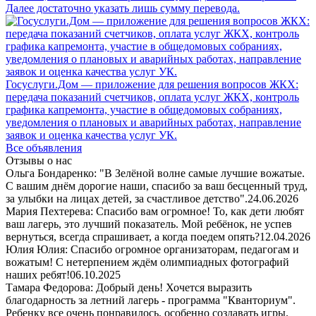
Далее достаточно указать лишь сумму перевода.
Госуслуги.Дом — приложение для решения вопросов ЖКХ:
передача показаний счетчиков, оплата услуг ЖКХ, контроль
графика капремонта, участие в общедомовых собраниях,
уведомления о плановых и аварийных работах, направление
заявок и оценка качества услуг УК.
Все объявления
Отзывы о нас
Ольга Бондаренко: "В Зелёной волне самые лучшие вожатые.
С вашим днём дорогие наши, спасибо за ваш бесценный труд,
за улыбки на лицах детей, за счастливое детство".
24.06.2026
Мария Пехтерева: Спасибо вам огромное! То, как дети любят
ваш лагерь, это лучший показатель. Мой ребёнок, не успев
вернуться, всегда спрашивает, а когда поедем опять?
12.04.2026
Юлия Юлия: Спасибо огромное организаторам, педагогам и
вожатым! С нетерпением ждём олимпиадных фотографий
наших ребят!
06.10.2025
Тамара Федорова: Добрый день! Хочется выразить
благодарность за летний лагерь - программа "Кванториум".
Ребенку все очень понравилось, особенно создавать игры.