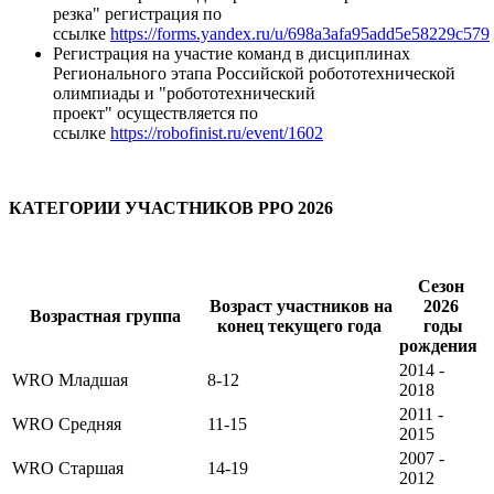
резка" регистрация по
ссылке
https://forms.yandex.ru/u/698a3afa95add5e58229c579
Регистрация на участие команд в дисциплинах
Регионального этапа Российской робототехнической
олимпиады и "робототехнический
проект" осуществляется по
ссылке
https://robofinist.ru/event/1602
КАТЕГОРИИ УЧАСТНИКОВ РРО 2026
Сезон
Возраст участников на
2026
Возрастная группа
конец текущего года
годы
рождения
2014 -
WRO Младшая
8-12
2018
2011 -
WRO Средняя
11-15
2015
2007 -
WRO Старшая
14-19
2012