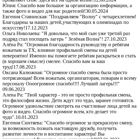
Юлия: Спасибо вам большое за организацию информации, а
также фото и видео для нас родителей!
30.05.2024
Евгения Ставинская: "Поздравляем "Волну" с четырехлетием!
Благодарны за наших детей,участвующих в олимпиадах по
искусству!
17.12.2023
Ольга Николаева: "Я довольна, что мой сын уже третий раз
подряд стал посещать лагерь " Зелёная Волна"!
27.10.2023
Алёна Ра: "Огромная благодарность руководству и ребятам
вожатым за ТХ, влияние профильной смены на детей
невероятно! Именно вы помогаете ребятам раскрыться и стать
(в хорошем смысле) смелее. Спасибо вам за ваш
труд!
17.08.2023
Оксана Калюжная: "Огромное спасибо смена была просто
потрясающая! Всем вожатым, организаторам, поварам и всему
персоналу Оооогромное спасибо!!!! Лучший лагерь!!!"
09.06.2023
Алена Ра: "Твой характер - это не просто профильная смена,
это философия жизни. Дети ждут это чудо, заранее готовятся.
Огромное удовольствие смотреть на счастливые лица детей на
фото и видео. Спасибо огромное всем, кто делает это
чудо".
10.01.2023
Евгения Синтяева: "Спасибо огромное за прекрасную смену,
за возможность познать настоящую дружбу, получить
развитие личности и воспитание характера! Вы