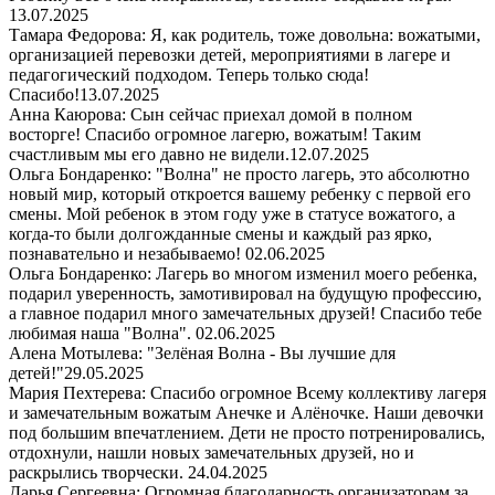
13.07.2025
Тамара Федорова: Я, как родитель, тоже довольна: вожатыми,
организацией перевозки детей, мероприятиями в лагере и
педагогический подходом. Теперь только сюда!
Спасибо!
13.07.2025
Анна Каюрова: Сын сейчас приехал домой в полном
восторге! Спасибо огромное лагерю, вожатым! Таким
счастливым мы его давно не видели.
12.07.2025
Ольга Бондаренко: "Волна" не просто лагерь, это абсолютно
новый мир, который откроется вашему ребенку с первой его
смены. Мой ребенок в этом году уже в статусе вожатого, а
когда-то были долгожданные смены и каждый раз ярко,
познавательно и незабываемо!
02.06.2025
Ольга Бондаренко: Лагерь во многом изменил моего ребенка,
подарил уверенность, замотивировал на будущую профессию,
а главное подарил много замечательных друзей! Спасибо тебе
любимая наша "Волна".
02.06.2025
Алена Мотылева: "Зелёная Волна - Вы лучшие для
детей!"
29.05.2025
Мария Пехтерева: Спасибо огромное Всему коллективу лагеря
и замечательным вожатым Анечке и Алёночке. Наши девочки
под большим впечатлением. Дети не просто потренировались,
отдохнули, нашли новых замечательных друзей, но и
раскрылись творчески.
24.04.2025
Дарья Сергеевна: Огромная благодарность организаторам за