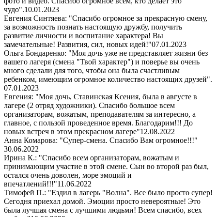
фото и видео. Спасибо огромное всем, кто делает это
чудо".
10.01.2023
Евгения Синтяева: "Спасибо огромное за прекрасную смену,
за возможность познать настоящую дружбу, получить
развитие личности и воспитание характера! Вы
замечательные! Развития, сил, новых идей!"
07.01.2023
Ольга Бондаренко: "Моя дочь уже не представляет жизни без
вашего лагеря (смена "Твой характер") и поверье вы очень
много сделали для того, чтобы она была счастливым
ребенком, имеющим огромное количество настоящих друзей".
07.01.2023
Евгения: "Моя дочь, Ставинская Ксения, была в августе в
лагере (2 отряд художники). Спасибо большое всем
организаторам, вожатым, преподавателям за интересно, а
главное, с пользой проведенное время. Благодарим!!! До
новых встреч в этом прекрасном лагере"
12.08.2022
Анна Комарова: "Супер-смена. Спасибо Вам огромное!!!"
30.06.2022
Ирина К.: "Спасибо всем организаторам, вожатым и
принимающим участие в этой смене. Сын во второй раз был,
остался очень доволен, море эмоций и
впечатлений!!!"
11.06.2022
Тимофей П.: "Ездил в лагерь "Волна". Все было просто супер!
Сегодня приехал домой. Эмоции просто невероятные! Это
была лучшая смена с лучшими людьми! Всем спасибо, всех