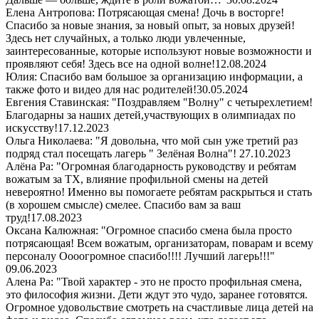
Елена Антропова: Потрясающая смена! Дочь в восторге!
Спасибо за новые знания, за новый опыт, за новых друзей!
Здесь нет случайных, а только люди увлеченные,
заинтересованные, которые используют новые возможности и
проявляют себя! Здесь все на одной волне!
12.08.2024
Юлия: Спасибо вам большое за организацию информации, а
также фото и видео для нас родителей!
30.05.2024
Евгения Ставинская: "Поздравляем "Волну" с четырехлетием!
Благодарны за наших детей,участвующих в олимпиадах по
искусству!
17.12.2023
Ольга Николаева: "Я довольна, что мой сын уже третий раз
подряд стал посещать лагерь " Зелёная Волна"!
27.10.2023
Алёна Ра: "Огромная благодарность руководству и ребятам
вожатым за ТХ, влияние профильной смены на детей
невероятно! Именно вы помогаете ребятам раскрыться и стать
(в хорошем смысле) смелее. Спасибо вам за ваш
труд!
17.08.2023
Оксана Калюжная: "Огромное спасибо смена была просто
потрясающая! Всем вожатым, организаторам, поварам и всему
персоналу Оооогромное спасибо!!!! Лучший лагерь!!!"
09.06.2023
Алена Ра: "Твой характер - это не просто профильная смена,
это философия жизни. Дети ждут это чудо, заранее готовятся.
Огромное удовольствие смотреть на счастливые лица детей на