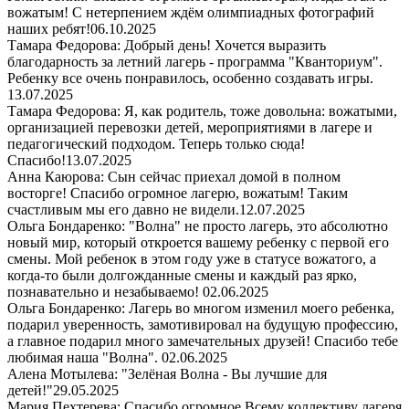
вожатым! С нетерпением ждём олимпиадных фотографий
наших ребят!
06.10.2025
Тамара Федорова: Добрый день! Хочется выразить
благодарность за летний лагерь - программа "Кванториум".
Ребенку все очень понравилось, особенно создавать игры.
13.07.2025
Тамара Федорова: Я, как родитель, тоже довольна: вожатыми,
организацией перевозки детей, мероприятиями в лагере и
педагогический подходом. Теперь только сюда!
Спасибо!
13.07.2025
Анна Каюрова: Сын сейчас приехал домой в полном
восторге! Спасибо огромное лагерю, вожатым! Таким
счастливым мы его давно не видели.
12.07.2025
Ольга Бондаренко: "Волна" не просто лагерь, это абсолютно
новый мир, который откроется вашему ребенку с первой его
смены. Мой ребенок в этом году уже в статусе вожатого, а
когда-то были долгожданные смены и каждый раз ярко,
познавательно и незабываемо!
02.06.2025
Ольга Бондаренко: Лагерь во многом изменил моего ребенка,
подарил уверенность, замотивировал на будущую профессию,
а главное подарил много замечательных друзей! Спасибо тебе
любимая наша "Волна".
02.06.2025
Алена Мотылева: "Зелёная Волна - Вы лучшие для
детей!"
29.05.2025
Мария Пехтерева: Спасибо огромное Всему коллективу лагеря