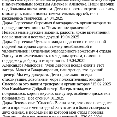
и замечательным вожатым Анечке и Алёночке. Наши девочки
под большим впечатлением. Дети не просто потренировались,
отдохнули, нашли новых замечательных друзей, но и
раскрылись творчески.
24.04.2025
Дарья Сергеевна: Огромная благодарность организаторам за
проведение чемпионата "Реактивное движение"!
Незабываемые детские эмоции, радость, яркие впечатления,
новые знания и веселые друзья!
19.04.2025
Дарья Сергеевна: Чуткая команда педагогов с интересной
подачей материала сделали смену незабываемой и
увлекательной! Отдельная благодарность вожатому 4 отряда
Эдику за внимательность к младшим деткам, помощь и
поддержку, доброту и искренность.
19.04.2025
Александра Майорова: "Мои девочки всегда ездят в этот
лагерь. Максим Владимирович, наш тренер, это лучший
тренер! Мы ему доверяем. Дети приезжают всегда
отдохнувшие, довольные, море положительных эмоций!
Спасибо за это нашим тренерам и организаторам"
15.02.2025
Ksu Karabkaeva: Добрый вечер! Лагерь отпад, все
понравилась, кормят вкусно, все супер, особенно дискотеки
понравились! Все огонь
04.01.2025
Дарья Чекомасова: "Спасибо Волна за то, что свое последнее
лето я провела именно здесь! За это лето я была стажером в
двух сменах, в последней из которой мой отряд победил!
Дальше — больше, ждите в роли вожатой…"
30.08.2024