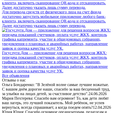
Для перевода средств от физического лица на счет фонда
достаточно запустить мобильное приложение любого банк-
клиента, включить сканирование QR-кода и отсканировать.
Далее достаточно указать лишь сумму перевода.
Госуслуги.Дом — приложение для решения вопросов ЖКХ:
передача показаний счетчиков, оплата услуг ЖКХ, контроль
графика капремонта, участие в общедомовых собраниях,
уведомления о плановых и аварийных работах, направление
заявок и оценка качества услуг УК.
Все объявления
Отзывы о нас
Ольга Бондаренко: "В Зелёной волне самые лучшие вожатые.
С вашим днём дорогие наши, спасибо за ваш бесценный труд,
за улыбки на лицах детей, за счастливое детство".
24.06.2026
Мария Пехтерева: Спасибо вам огромное! То, как дети любят
ваш лагерь, это лучший показатель. Мой ребёнок, не успев
вернуться, всегда спрашивает, а когда поедем опять?
12.04.2026
Юлия Юлия: Спасибо огромное организаторам, педагогам и