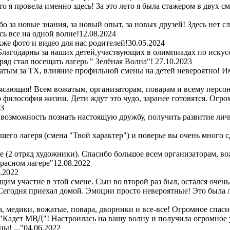
то я провела именно здесь! За это лето я была стажером в двух 
 за новые знания, за новый опыт, за новых друзей! Здесь нет с
ь все на одной волне!
12.08.2024
же фото и видео для нас родителей!
30.05.2024
Благодарны за наших детей,участвующих в олимпиадах по искус
ряд стал посещать лагерь " Зелёная Волна"!
27.10.2023
атым за ТХ, влияние профильной смены на детей невероятно! Им
сающая! Всем вожатым, организаторам, поварам и всему персон
то философия жизни. Дети ждут это чудо, заранее готовятся. Огр
23
 возможность познать настоящую дружбу, получить развитие лич
шего лагеря (смена "Твой характер") и поверье вы очень много 
ре (2 отряд художники). Спасибо большое всем организаторам, во
красном лагере"
12.08.2022
.2022
м участие в этой смене. Сын во второй раз был, остался очень
! Сегодня приехал домой. Эмоции просто невероятные! Это была
 медики, вожатые, повара, дворники и все-все! Огромное спасибо
 "Кадет МВД"! Настроилась на вашу волну и получила огромное 
ы! ..."
04.06.2022