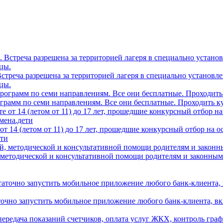
0. Встреча разрешена за территорией лагеря в специально устано
цы.
грамм по семи направлениям. Все они бесплатные. Проходить ку
т 14 (летом от 11) до 17 лет, прошедшие конкурсный отбор на 
ети
 методической и консультативной помощи родителям и законным
аточно запустить мобильное приложение любого банк-клиента, в