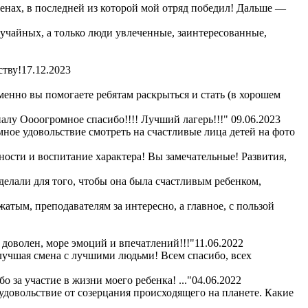
сменах, в последней из которой мой отряд победил! Дальше —
лучайных, а только люди увлеченные, заинтересованные,
ству!
17.12.2023
енно вы помогаете ребятам раскрыться и стать (в хорошем
алу Оооогромное спасибо!!!! Лучший лагерь!!!"
09.06.2023
омное удовольствие смотреть на счастливые лица детей на фото
ности и воспитание характера! Вы замечательные! Развития,
сделали для того, чтобы она была счастливым ребенком,
жатым, преподавателям за интересно, а главное, с пользой
 доволен, море эмоций и впечатлений!!!"
11.06.2022
 лучшая смена с лучшими людьми! Всем спасибо, всех
 за участие в жизни моего ребенка! ..."
04.06.2022
удовольствие от созерцания происходящего на планете. Какие