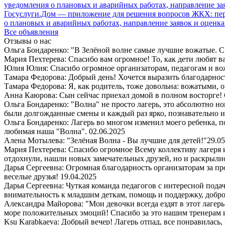
Госуслуги.Дом — приложение для решения вопросов ЖКХ: пере
о плановых и аварийных работах, направление заявок и оценка
Все объявления
Отзывы о нас
Ольга Бондаренко: "В Зелёной волне самые лучшие вожатые. С 
Мария Пехтерева: Спасибо вам огромное! То, как дети любят ваш
Юлия Юлия: Спасибо огромное организаторам, педагогам и в
Тамара Федорова: Добрый день! Хочется выразить благодарност
Тамара Федорова: Я, как родитель, тоже довольна: вожатыми, 
Анна Каюрова: Сын сейчас приехал домой в полном восторге! 
Ольга Бондаренко: "Волна" не просто лагерь, это абсолютно но
были долгожданные смены и каждый раз ярко, познавательно 
Ольга Бондаренко: Лагерь во многом изменил моего ребенка, п
любимая наша "Волна".
02.06.2025
Алена Мотылева: "Зелёная Волна - Вы лучшие для детей!"
29.05
Мария Пехтерева: Спасибо огромное Всему коллективу лагеря
отдохнули, нашли новых замечательных друзей, но и раскрыли
Дарья Сергеевна: Огромная благодарность организаторам за пр
веселые друзья!
19.04.2025
Дарья Сергеевна: Чуткая команда педагогов с интересной пода
внимательность к младшим деткам, помощь и поддержку, добро
Александра Майорова: "Мои девочки всегда ездят в этот лаге
море положительных эмоций! Спасибо за это нашим тренерам 
Ksu Karabkaeva: Добрый вечер! Лагерь отпад, все понравилась,