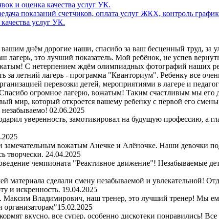
дача показаний счетчиков, оплата услуг ЖКХ, контроль график
 качества услуг УК.
вашим днём дорогие наши, спасибо за ваш бесценный труд, за улы
 лагерь, это лучший показатель. Мой ребёнок, не успев вернутьс
ожатым! С нетерпением ждём олимпиадных фотографий наших ре
ь за летний лагерь - программа "Кванториум". Ребенку все очен
организацией перевозки детей, мероприятиями в лагере и педаго
Спасибо огромное лагерю, вожатым! Таким счастливым мы его д
вый мир, который откроется вашему ребенку с первой его смены. 
и незабываемо!
02.06.2025
одарил уверенность, замотивировал на будущую профессию, а гл
.2025
 и замечательным вожатым Анечке и Алёночке. Наши девочки по
сь творчески.
24.04.2025
оведение чемпионата "Реактивное движение"! Незабываемые детс
чей материала сделали смену незабываемой и увлекательной! Отд
ту и искренность.
19.04.2025
рь. Максим Владимирович, наш тренер, это лучший тренер! Мы е
и организаторам"
15.02.2025
 кормят вкусно, все супер, особенно дискотеки понравились! Все