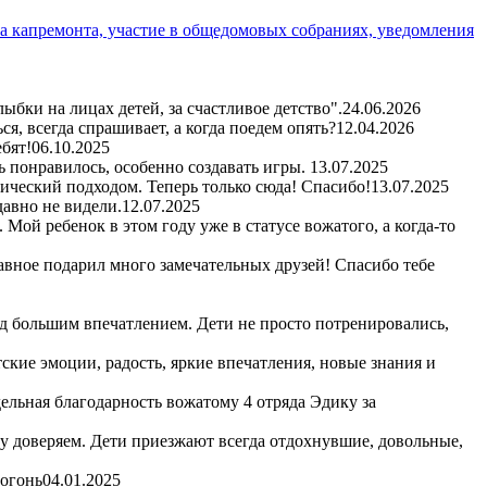
а капремонта, участие в общедомовых собраниях, уведомления
бки на лицах детей, за счастливое детство".
24.06.2026
я, всегда спрашивает, а когда поедем опять?
12.04.2026
бят!
06.10.2025
ь понравилось, особенно создавать игры.
13.07.2025
гический подходом. Теперь только сюда! Спасибо!
13.07.2025
авно не видели.
12.07.2025
Мой ребенок в этом году уже в статусе вожатого, а когда-то
авное подарил много замечательных друзей! Спасибо тебе
д большим впечатлением. Дети не просто потренировались,
кие эмоции, радость, яркие впечатления, новые знания и
ельная благодарность вожатому 4 отряда Эдику за
му доверяем. Дети приезжают всегда отдохнувшие, довольные,
 огонь
04.01.2025