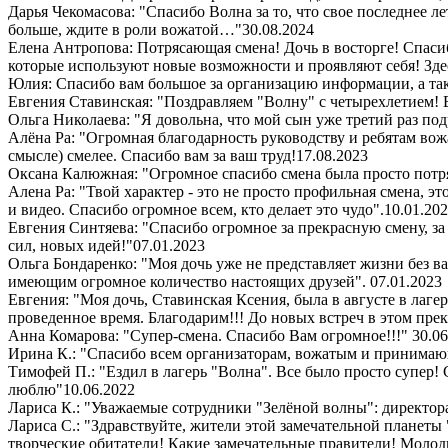
Дарья Чекомасова: "Спасибо Волна за то, что свое последнее ле
больше, ждите в роли вожатой…"
30.08.2024
Елена Антропова: Потрясающая смена! Дочь в восторге! Спасибо
которые используют новые возможности и проявляют себя! Здес
Юлия: Спасибо вам большое за организацию информации, а так
Евгения Ставинская: "Поздравляем "Волну" с четырехлетием! 
Ольга Николаева: "Я довольна, что мой сын уже третий раз под
Алёна Ра: "Огромная благодарность руководству и ребятам вож
смысле) смелее. Спасибо вам за ваш труд!
17.08.2023
Оксана Калюжная: "Огромное спасибо смена была просто потря
Алена Ра: "Твой характер - это не просто профильная смена, э
и видео. Спасибо огромное всем, кто делает это чудо".
10.01.20
Евгения Синтяева: "Спасибо огромное за прекрасную смену, за
сил, новых идей!"
07.01.2023
Ольга Бондаренко: "Моя дочь уже не представляет жизни без ва
имеющим огромное количество настоящих друзей".
07.01.2023
Евгения: "Моя дочь, Ставинская Ксения, была в августе в лаге
проведенное время. Благодарим!!! До новых встреч в этом пре
Анна Комарова: "Супер-смена. Спасибо Вам огромное!!!"
30.06
Ирина К.: "Спасибо всем организаторам, вожатым и принимающи
Тимофей П.: "Ездил в лагерь "Волна". Все было просто супер
люблю"
10.06.2022
Лариса К.: "Уважаемые сотрудники "Зелёной волны": директора,
Лариса С.: "Здравствуйте, жители этой замечательной планеты
творческие обитатели! Какие замечательные правители! Молодц