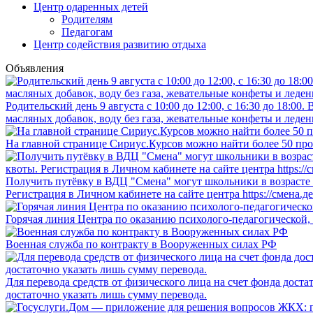
Центр одаренных детей
Родителям
Педагогам
Центр содействия развитию отдыха
Объявления
Родительский день 9 августа с 10:00 до 12:00, с 16:30 до 18:0
масляных добавок, воду без газа, жевательные конфеты и леден
На главной странице Сириус.Курсов можно найти более 50 про
Получить путёвку в ВДЦ "Смена" могут школьники в возрасте о
Регистрация в Личном кабинете на сайте центра https://смена.д
Горячая линия Центра по оказанию психолого-педагогической,
Военная служба по контракту в Вооруженных силах РФ
Для перевода средств от физического лица на счет фонда дост
достаточно указать лишь сумму перевода.