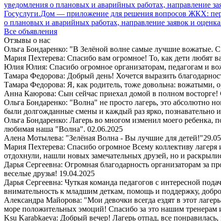
Госуслуги.Дом — приложение для решения вопросов ЖКХ: пере
о плановых и аварийных работах, направление заявок и оценка
Все объявления
Отзывы о нас
Ольга Бондаренко: "В Зелёной волне самые лучшие вожатые. С 
Мария Пехтерева: Спасибо вам огромное! То, как дети любят ваш
Юлия Юлия: Спасибо огромное организаторам, педагогам и в
Тамара Федорова: Добрый день! Хочется выразить благодарност
Тамара Федорова: Я, как родитель, тоже довольна: вожатыми, 
Анна Каюрова: Сын сейчас приехал домой в полном восторге! 
Ольга Бондаренко: "Волна" не просто лагерь, это абсолютно но
были долгожданные смены и каждый раз ярко, познавательно 
Ольга Бондаренко: Лагерь во многом изменил моего ребенка, п
любимая наша "Волна".
02.06.2025
Алена Мотылева: "Зелёная Волна - Вы лучшие для детей!"
29.05
Мария Пехтерева: Спасибо огромное Всему коллективу лагеря
отдохнули, нашли новых замечательных друзей, но и раскрыли
Дарья Сергеевна: Огромная благодарность организаторам за пр
веселые друзья!
19.04.2025
Дарья Сергеевна: Чуткая команда педагогов с интересной пода
внимательность к младшим деткам, помощь и поддержку, добро
Александра Майорова: "Мои девочки всегда ездят в этот лаге
море положительных эмоций! Спасибо за это нашим тренерам 
Ksu Karabkaeva: Добрый вечер! Лагерь отпад, все понравилась,