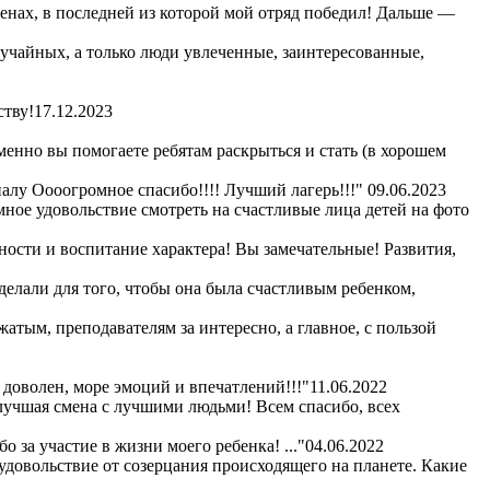
сменах, в последней из которой мой отряд победил! Дальше —
лучайных, а только люди увлеченные, заинтересованные,
ству!
17.12.2023
енно вы помогаете ребятам раскрыться и стать (в хорошем
алу Оооогромное спасибо!!!! Лучший лагерь!!!"
09.06.2023
омное удовольствие смотреть на счастливые лица детей на фото
ности и воспитание характера! Вы замечательные! Развития,
сделали для того, чтобы она была счастливым ребенком,
жатым, преподавателям за интересно, а главное, с пользой
 доволен, море эмоций и впечатлений!!!"
11.06.2022
 лучшая смена с лучшими людьми! Всем спасибо, всех
 за участие в жизни моего ребенка! ..."
04.06.2022
удовольствие от созерцания происходящего на планете. Какие