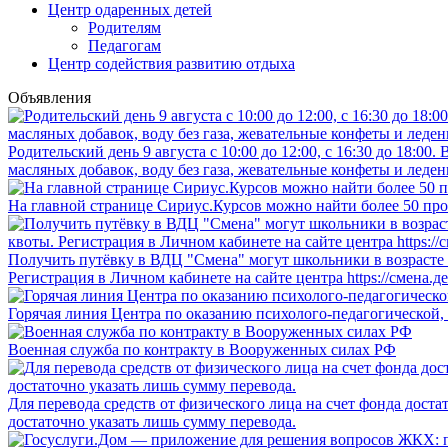
Центр одаренных детей
Родителям
Педагогам
Центр содействия развитию отдыха
Объявления
Родительский день 9 августа с 10:00 до 12:00, с 16:30 до 18:0
масляных добавок, воду без газа, жевательные конфеты и леден
На главной странице Сириус.Курсов можно найти более 50 про
Получить путёвку в ВДЦ "Смена" могут школьники в возрасте о
Регистрация в Личном кабинете на сайте центра https://смена.д
Горячая линия Центра по оказанию психолого-педагогической,
Военная служба по контракту в Вооруженных силах РФ
Для перевода средств от физического лица на счет фонда дост
достаточно указать лишь сумму перевода.