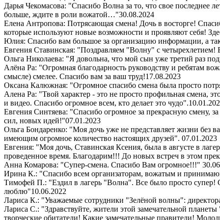
Дарья Чекомасова: "Спасибо Волна за то, что свое последнее ле
больше, ждите в роли вожатой…"
30.08.2024
Елена Антропова: Потрясающая смена! Дочь в восторге! Спасибо
которые используют новые возможности и проявляют себя! Здес
Юлия: Спасибо вам большое за организацию информации, а так
Евгения Ставинская: "Поздравляем "Волну" с четырехлетием! 
Ольга Николаева: "Я довольна, что мой сын уже третий раз под
Алёна Ра: "Огромная благодарность руководству и ребятам вож
смысле) смелее. Спасибо вам за ваш труд!
17.08.2023
Оксана Калюжная: "Огромное спасибо смена была просто потря
Алена Ра: "Твой характер - это не просто профильная смена, э
и видео. Спасибо огромное всем, кто делает это чудо".
10.01.20
Евгения Синтяева: "Спасибо огромное за прекрасную смену, за
сил, новых идей!"
07.01.2023
Ольга Бондаренко: "Моя дочь уже не представляет жизни без ва
имеющим огромное количество настоящих друзей".
07.01.2023
Евгения: "Моя дочь, Ставинская Ксения, была в августе в лаге
проведенное время. Благодарим!!! До новых встреч в этом пре
Анна Комарова: "Супер-смена. Спасибо Вам огромное!!!"
30.06
Ирина К.: "Спасибо всем организаторам, вожатым и принимающи
Тимофей П.: "Ездил в лагерь "Волна". Все было просто супер
люблю"
10.06.2022
Лариса К.: "Уважаемые сотрудники "Зелёной волны": директора,
Лариса С.: "Здравствуйте, жители этой замечательной планеты
творческие обитатели! Какие замечательные правители! Молодц