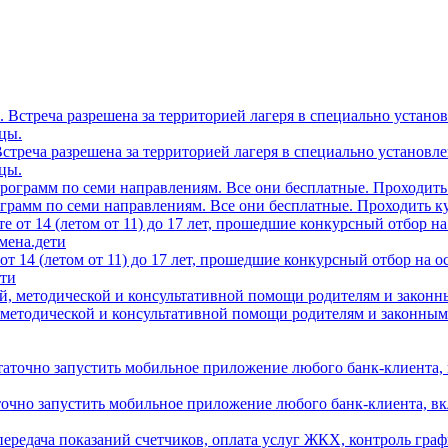
0. Встреча разрешена за территорией лагеря в специально устано
цы.
грамм по семи направлениям. Все они бесплатные. Проходить ку
т 14 (летом от 11) до 17 лет, прошедшие конкурсный отбор на 
ети
 методической и консультативной помощи родителям и законным
аточно запустить мобильное приложение любого банк-клиента, в