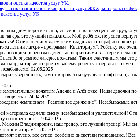
дача показаний счетчиков, оплата услуг ЖКХ, контроль график
 качества услуг УК.
вашим днём дорогие наши, спасибо за ваш бесценный труд, за улы
 лагерь, это лучший показатель. Мой ребёнок, не успев вернутьс
ожатым! С нетерпением ждём олимпиадных фотографий наших ре
ь за летний лагерь - программа "Кванториум". Ребенку все очен
организацией перевозки детей, мероприятиями в лагере и педаго
Спасибо огромное лагерю, вожатым! Таким счастливым мы его д
вый мир, который откроется вашему ребенку с первой его смены. 
и незабываемо!
02.06.2025
одарил уверенность, замотивировал на будущую профессию, а гл
.2025
 и замечательным вожатым Анечке и Алёночке. Наши девочки по
сь творчески.
24.04.2025
оведение чемпионата "Реактивное движение"! Незабываемые детс
чей материала сделали смену незабываемой и увлекательной! Отд
ту и искренность.
19.04.2025
рь. Максим Владимирович, наш тренер, это лучший тренер! Мы е
и организаторам"
15.02.2025
 кормят вкусно, все супер, особенно дискотеки понравились! Все