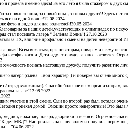
то я провела именно здесь! За это лето я была стажером в двух 
 за новые знания, за новый опыт, за новых друзей! Здесь нет с
ь все на одной волне!
12.08.2024
же фото и видео для нас родителей!
30.05.2024
Благодарны за наших детей,участвующих в олимпиадах по искус
ряд стал посещать лагерь " Зелёная Волна"!
27.10.2023
атым за ТХ, влияние профильной смены на детей невероятно! Им
сающая! Всем вожатым, организаторам, поварам и всему персон
то философия жизни. Дети ждут это чудо, заранее готовятся. Огр
23
 возможность познать настоящую дружбу, получить развитие лич
шего лагеря (смена "Твой характер") и поверье вы очень много 
ре (2 отряд художники). Спасибо большое всем организаторам, во
красном лагере"
12.08.2022
.2022
м участие в этой смене. Сын во второй раз был, остался очень
! Сегодня приехал домой. Эмоции просто невероятные! Это была
 медики, вожатые, повара, дворники и все-все! Огромное спасибо
 "Кадет МВД"! Настроилась на вашу волну и получила огромное 
ы! ..."
04.06.2022