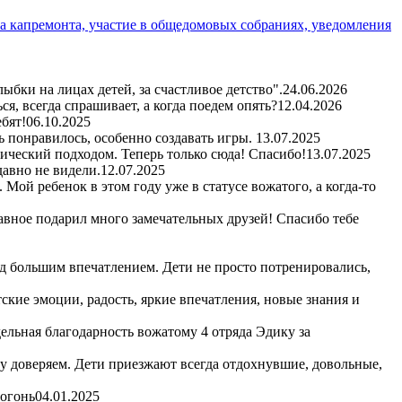
а капремонта, участие в общедомовых собраниях, уведомления
бки на лицах детей, за счастливое детство".
24.06.2026
я, всегда спрашивает, а когда поедем опять?
12.04.2026
бят!
06.10.2025
ь понравилось, особенно создавать игры.
13.07.2025
гический подходом. Теперь только сюда! Спасибо!
13.07.2025
авно не видели.
12.07.2025
Мой ребенок в этом году уже в статусе вожатого, а когда-то
авное подарил много замечательных друзей! Спасибо тебе
д большим впечатлением. Дети не просто потренировались,
кие эмоции, радость, яркие впечатления, новые знания и
ельная благодарность вожатому 4 отряда Эдику за
му доверяем. Дети приезжают всегда отдохнувшие, довольные,
 огонь
04.01.2025