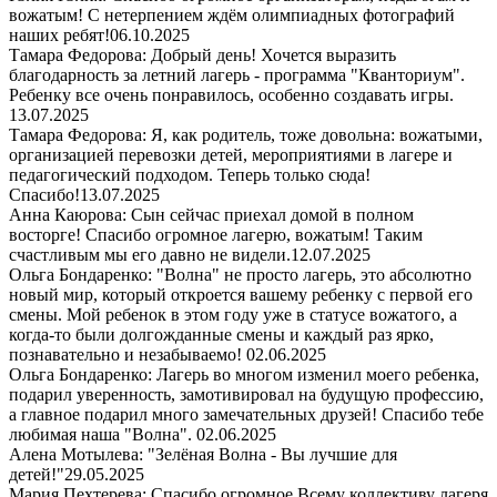
вожатым! С нетерпением ждём олимпиадных фотографий
наших ребят!
06.10.2025
Тамара Федорова: Добрый день! Хочется выразить
благодарность за летний лагерь - программа "Кванториум".
Ребенку все очень понравилось, особенно создавать игры.
13.07.2025
Тамара Федорова: Я, как родитель, тоже довольна: вожатыми,
организацией перевозки детей, мероприятиями в лагере и
педагогический подходом. Теперь только сюда!
Спасибо!
13.07.2025
Анна Каюрова: Сын сейчас приехал домой в полном
восторге! Спасибо огромное лагерю, вожатым! Таким
счастливым мы его давно не видели.
12.07.2025
Ольга Бондаренко: "Волна" не просто лагерь, это абсолютно
новый мир, который откроется вашему ребенку с первой его
смены. Мой ребенок в этом году уже в статусе вожатого, а
когда-то были долгожданные смены и каждый раз ярко,
познавательно и незабываемо!
02.06.2025
Ольга Бондаренко: Лагерь во многом изменил моего ребенка,
подарил уверенность, замотивировал на будущую профессию,
а главное подарил много замечательных друзей! Спасибо тебе
любимая наша "Волна".
02.06.2025
Алена Мотылева: "Зелёная Волна - Вы лучшие для
детей!"
29.05.2025
Мария Пехтерева: Спасибо огромное Всему коллективу лагеря