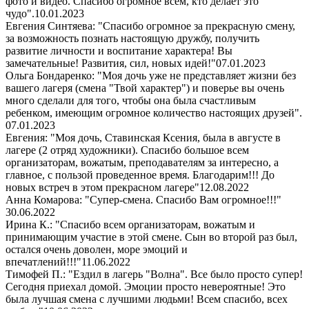
фото и видео. Спасибо огромное всем, кто делает это
чудо".
10.01.2023
Евгения Синтяева: "Спасибо огромное за прекрасную смену,
за возможность познать настоящую дружбу, получить
развитие личности и воспитание характера! Вы
замечательные! Развития, сил, новых идей!"
07.01.2023
Ольга Бондаренко: "Моя дочь уже не представляет жизни без
вашего лагеря (смена "Твой характер") и поверье вы очень
много сделали для того, чтобы она была счастливым
ребенком, имеющим огромное количество настоящих друзей".
07.01.2023
Евгения: "Моя дочь, Ставинская Ксения, была в августе в
лагере (2 отряд художники). Спасибо большое всем
организаторам, вожатым, преподавателям за интересно, а
главное, с пользой проведенное время. Благодарим!!! До
новых встреч в этом прекрасном лагере"
12.08.2022
Анна Комарова: "Супер-смена. Спасибо Вам огромное!!!"
30.06.2022
Ирина К.: "Спасибо всем организаторам, вожатым и
принимающим участие в этой смене. Сын во второй раз был,
остался очень доволен, море эмоций и
впечатлений!!!"
11.06.2022
Тимофей П.: "Ездил в лагерь "Волна". Все было просто супер!
Сегодня приехал домой. Эмоции просто невероятные! Это
была лучшая смена с лучшими людьми! Всем спасибо, всех