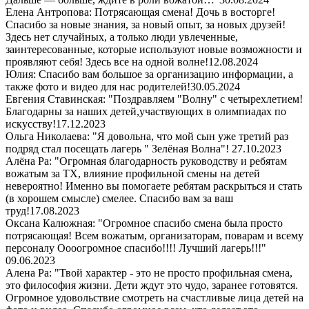
Елена Антропова: Потрясающая смена! Дочь в восторге!
Спасибо за новые знания, за новый опыт, за новых друзей!
Здесь нет случайных, а только люди увлеченные,
заинтересованные, которые используют новые возможности и
проявляют себя! Здесь все на одной волне!
12.08.2024
Юлия: Спасибо вам большое за организацию информации, а
также фото и видео для нас родителей!
30.05.2024
Евгения Ставинская: "Поздравляем "Волну" с четырехлетием!
Благодарны за наших детей,участвующих в олимпиадах по
искусству!
17.12.2023
Ольга Николаева: "Я довольна, что мой сын уже третий раз
подряд стал посещать лагерь " Зелёная Волна"!
27.10.2023
Алёна Ра: "Огромная благодарность руководству и ребятам
вожатым за ТХ, влияние профильной смены на детей
невероятно! Именно вы помогаете ребятам раскрыться и стать
(в хорошем смысле) смелее. Спасибо вам за ваш
труд!
17.08.2023
Оксана Калюжная: "Огромное спасибо смена была просто
потрясающая! Всем вожатым, организаторам, поварам и всему
персоналу Оооогромное спасибо!!!! Лучший лагерь!!!"
09.06.2023
Алена Ра: "Твой характер - это не просто профильная смена,
это философия жизни. Дети ждут это чудо, заранее готовятся.
Огромное удовольствие смотреть на счастливые лица детей на