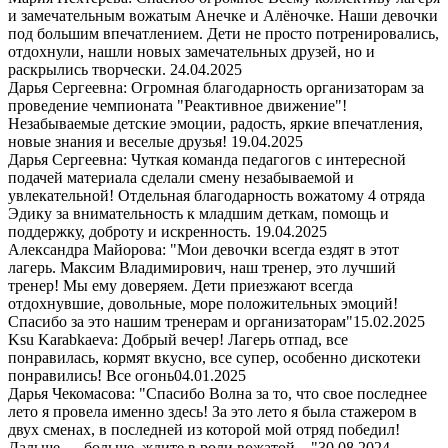
и замечательным вожатым Анечке и Алёночке. Наши девочки
под большим впечатлением. Дети не просто потренировались,
отдохнули, нашли новых замечательных друзей, но и
раскрылись творчески.
24.04.2025
Дарья Сергеевна: Огромная благодарность организаторам за
проведение чемпионата "Реактивное движение"!
Незабываемые детские эмоции, радость, яркие впечатления,
новые знания и веселые друзья!
19.04.2025
Дарья Сергеевна: Чуткая команда педагогов с интересной
подачей материала сделали смену незабываемой и
увлекательной! Отдельная благодарность вожатому 4 отряда
Эдику за внимательность к младшим деткам, помощь и
поддержку, доброту и искренность.
19.04.2025
Александра Майорова: "Мои девочки всегда ездят в этот
лагерь. Максим Владимирович, наш тренер, это лучший
тренер! Мы ему доверяем. Дети приезжают всегда
отдохнувшие, довольные, море положительных эмоций!
Спасибо за это нашим тренерам и организаторам"
15.02.2025
Ksu Karabkaeva: Добрый вечер! Лагерь отпад, все
понравилась, кормят вкусно, все супер, особенно дискотеки
понравились! Все огонь
04.01.2025
Дарья Чекомасова: "Спасибо Волна за то, что свое последнее
лето я провела именно здесь! За это лето я была стажером в
двух сменах, в последней из которой мой отряд победил!
Дальше — больше, ждите в роли вожатой…"
30.08.2024