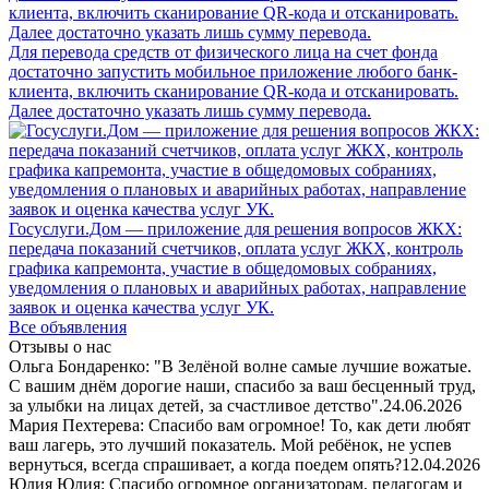
Для перевода средств от физического лица на счет фонда
достаточно запустить мобильное приложение любого банк-
клиента, включить сканирование QR-кода и отсканировать.
Далее достаточно указать лишь сумму перевода.
Госуслуги.Дом — приложение для решения вопросов ЖКХ:
передача показаний счетчиков, оплата услуг ЖКХ, контроль
графика капремонта, участие в общедомовых собраниях,
уведомления о плановых и аварийных работах, направление
заявок и оценка качества услуг УК.
Все объявления
Отзывы о нас
Ольга Бондаренко: "В Зелёной волне самые лучшие вожатые.
С вашим днём дорогие наши, спасибо за ваш бесценный труд,
за улыбки на лицах детей, за счастливое детство".
24.06.2026
Мария Пехтерева: Спасибо вам огромное! То, как дети любят
ваш лагерь, это лучший показатель. Мой ребёнок, не успев
вернуться, всегда спрашивает, а когда поедем опять?
12.04.2026
Юлия Юлия: Спасибо огромное организаторам, педагогам и