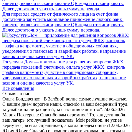
Для перевода средств от физического лица на счет фонда
достаточно запустить мобильное приложение любого банк-
клиента, включить сканирование QR-кода и отсканировать.
Далее достаточно указать лишь сумму перевода.
Госуслуги.Дом — приложение для решения вопросов ЖКХ:
передача показаний счетчиков, оплата услуг ЖКХ, контроль
графика капремонта, участие в общедомовых собраниях,
уведомления о плановых и аварийных работах, направление
заявок и оценка качества услуг УК.
Все объявления
Отзывы о нас
Ольга Бондаренко: "В Зелёной волне самые лучшие вожатые.
С вашим днём дорогие наши, спасибо за ваш бесценный труд,
за улыбки на лицах детей, за счастливое детство".
24.06.2026
Мария Пехтерева: Спасибо вам огромное! То, как дети любят
ваш лагерь, это лучший показатель. Мой ребёнок, не успев
вернуться, всегда спрашивает, а когда поедем опять?
12.04.2026
Юлия Юлия: Спасибо огромное организаторам, педагогам и