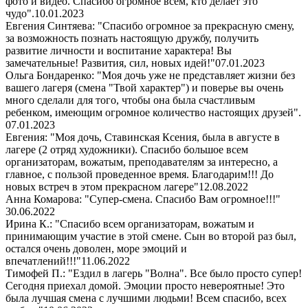
фото и видео. Спасибо огромное всем, кто делает это
чудо".
10.01.2023
Евгения Синтяева: "Спасибо огромное за прекрасную смену,
за возможность познать настоящую дружбу, получить
развитие личности и воспитание характера! Вы
замечательные! Развития, сил, новых идей!"
07.01.2023
Ольга Бондаренко: "Моя дочь уже не представляет жизни без
вашего лагеря (смена "Твой характер") и поверье вы очень
много сделали для того, чтобы она была счастливым
ребенком, имеющим огромное количество настоящих друзей".
07.01.2023
Евгения: "Моя дочь, Ставинская Ксения, была в августе в
лагере (2 отряд художники). Спасибо большое всем
организаторам, вожатым, преподавателям за интересно, а
главное, с пользой проведенное время. Благодарим!!! До
новых встреч в этом прекрасном лагере"
12.08.2022
Анна Комарова: "Супер-смена. Спасибо Вам огромное!!!"
30.06.2022
Ирина К.: "Спасибо всем организаторам, вожатым и
принимающим участие в этой смене. Сын во второй раз был,
остался очень доволен, море эмоций и
впечатлений!!!"
11.06.2022
Тимофей П.: "Ездил в лагерь "Волна". Все было просто супер!
Сегодня приехал домой. Эмоции просто невероятные! Это
была лучшая смена с лучшими людьми! Всем спасибо, всех