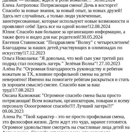
Елена Антропова: Потрясающая смена! Дочь в восторге!
Спасибо за новые знания, за новый опыт, за новых друзей!
Здесь нет случайных, а только люди увлеченные,
заинтересованные, которые используют новые возможности и
проявляют себя! Здесь все на одной волне!
12.08.2024
Юлия: Спасибо вам большое за организацию информации, а
также фото и видео для нас родителей!
30.05.2024
Евгения Ставинская: "Поздравляем "Волну" с четырехлетием!
Благодарны за наших детей,участвующих в олимпиадах по
искусству!
17.12.2023
Ольга Николаева: "Я довольна, что мой сын уже третий раз
подряд стал посещать лагерь " Зелёная Волна"!
27.10.2023
Алёна Ра: "Огромная благодарность руководству и ребятам
вожатым за ТХ, влияние профильной смены на детей
невероятно! Именно вы помогаете ребятам раскрыться и стать
(в хорошем смысле) смелее. Спасибо вам за ваш
труд!
17.08.2023
Оксана Калюжная: "Огромное спасибо смена была просто
потрясающая! Всем вожатым, организаторам, поварам и всему
персоналу Оооогромное спасибо!!!! Лучший лагерь!!!"
09.06.2023
Алена Ра: "Твой характер - это не просто профильная смена,
это философия жизни. Дети ждут это чудо, заранее готовятся.
Огромное удовольствие смотреть на счастливые лица детей на