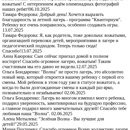
вожатым! С нетерпением ждём олимпиадных фотографий
наших ребят!
06.10.2025
Тамара Федорова: Добрый день! Хочется выразить
благодарность за летний лагерь - программа "Кванториум".
Ребенку все очень понравилось, особенно создавать игры.
13.07.2025
Тамара Федорова: Я, как родитель, тоже довольна: вожатыми,
организацией перевозки детей, мероприятиями в лагере и
педагогический подходом. Теперь только сюда!
Спасибо!
13.07.2025
Анна Каюрова: Сын сейчас приехал домой в полном
восторге! Спасибо огромное лагерю, вожатым! Таким
счастливым мы его давно не видели.
12.07.2025
Ольга Бондаренко: "Волна" не просто лагерь, это абсолютно
новый мир, который откроется вашему ребенку с первой его
смены. Мой ребенок в этом году уже в статусе вожатого, а
когда-то были долгожданные смены и каждый раз ярко,
познавательно и незабываемо!
02.06.2025
Ольга Бондаренко: Лагерь во многом изменил моего ребенка,
подарил уверенность, замотивировал на будущую профессию,
а главное подарил много замечательных друзей! Спасибо тебе
любимая наша "Волна".
02.06.2025
Алена Мотылева: "Зелёная Волна - Вы лучшие для
детей!"
29.05.2025
Мария Пехтерева: Спасибо огромное Всему коллективу лагеря