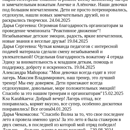
и замечательным вожатым Анечке и Алёночке. Наши девочки
под большим впечатлением. Дети не просто потренировались,
отдохнули, нашли новых замечательных друзей, но и
раскрылись творчески.
24.04.2025
Дарья Сергеевна: Огромная благодарность организаторам за
проведение чемпионата "Реактивное движение"!
Незабываемые детские эмоции, радость, яркие впечатления,
новые знания и веселые друзья!
19.04.2025
Дарья Сергеевна: Чуткая команда педагогов с интересной
подачей материала сделали смену незабываемой и
увлекательной! Отдельная благодарность вожатому 4 отряда
Эдику за внимательность к младшим деткам, помощь и
поддержку, доброту и искренность.
19.04.2025
Александра Майорова: "Мои девочки всегда ездят в этот
лагерь. Максим Владимирович, наш тренер, это лучший
тренер! Мы ему доверяем. Дети приезжают всегда
отдохнувшие, довольные, море положительных эмоций!
Спасибо за это нашим тренерам и организаторам"
15.02.2025
Ksu Karabkaeva: Добрый вечер! Лагерь отпад, все
понравилась, кормят вкусно, все супер, особенно дискотеки
понравились! Все огонь
04.01.2025
Дарья Чекомасова: "Спасибо Волна за то, что свое последнее
лето я провела именно здесь! За это лето я была стажером в
двух сменах, в последней из которой мой отряд победил!
Дальше — больше, ждите в роли вожатой…"
30.08.2024