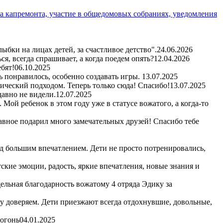
а капремонта, участие в общедомовых собраниях, уведомления
бки на лицах детей, за счастливое детство".
24.06.2026
я, всегда спрашивает, а когда поедем опять?
12.04.2026
бят!
06.10.2025
ь понравилось, особенно создавать игры.
13.07.2025
гический подходом. Теперь только сюда! Спасибо!
13.07.2025
авно не видели.
12.07.2025
Мой ребенок в этом году уже в статусе вожатого, а когда-то
авное подарил много замечательных друзей! Спасибо тебе
д большим впечатлением. Дети не просто потренировались,
кие эмоции, радость, яркие впечатления, новые знания и
ельная благодарность вожатому 4 отряда Эдику за
му доверяем. Дети приезжают всегда отдохнувшие, довольные,
 огонь
04.01.2025