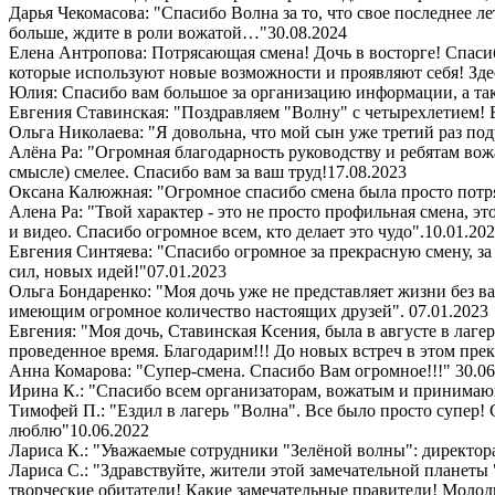
Дарья Чекомасова: "Спасибо Волна за то, что свое последнее ле
больше, ждите в роли вожатой…"
30.08.2024
Елена Антропова: Потрясающая смена! Дочь в восторге! Спасибо
которые используют новые возможности и проявляют себя! Здес
Юлия: Спасибо вам большое за организацию информации, а так
Евгения Ставинская: "Поздравляем "Волну" с четырехлетием! 
Ольга Николаева: "Я довольна, что мой сын уже третий раз под
Алёна Ра: "Огромная благодарность руководству и ребятам вож
смысле) смелее. Спасибо вам за ваш труд!
17.08.2023
Оксана Калюжная: "Огромное спасибо смена была просто потря
Алена Ра: "Твой характер - это не просто профильная смена, э
и видео. Спасибо огромное всем, кто делает это чудо".
10.01.20
Евгения Синтяева: "Спасибо огромное за прекрасную смену, за
сил, новых идей!"
07.01.2023
Ольга Бондаренко: "Моя дочь уже не представляет жизни без ва
имеющим огромное количество настоящих друзей".
07.01.2023
Евгения: "Моя дочь, Ставинская Ксения, была в августе в лаге
проведенное время. Благодарим!!! До новых встреч в этом пре
Анна Комарова: "Супер-смена. Спасибо Вам огромное!!!"
30.06
Ирина К.: "Спасибо всем организаторам, вожатым и принимающи
Тимофей П.: "Ездил в лагерь "Волна". Все было просто супер
люблю"
10.06.2022
Лариса К.: "Уважаемые сотрудники "Зелёной волны": директора,
Лариса С.: "Здравствуйте, жители этой замечательной планеты
творческие обитатели! Какие замечательные правители! Молодц