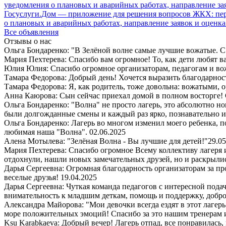
Госуслуги.Дом — приложение для решения вопросов ЖКХ: пере
о плановых и аварийных работах, направление заявок и оценка
Все объявления
Отзывы о нас
Ольга Бондаренко: "В Зелёной волне самые лучшие вожатые. С 
Мария Пехтерева: Спасибо вам огромное! То, как дети любят ваш
Юлия Юлия: Спасибо огромное организаторам, педагогам и в
Тамара Федорова: Добрый день! Хочется выразить благодарност
Тамара Федорова: Я, как родитель, тоже довольна: вожатыми, 
Анна Каюрова: Сын сейчас приехал домой в полном восторге! 
Ольга Бондаренко: "Волна" не просто лагерь, это абсолютно но
были долгожданные смены и каждый раз ярко, познавательно 
Ольга Бондаренко: Лагерь во многом изменил моего ребенка, п
любимая наша "Волна".
02.06.2025
Алена Мотылева: "Зелёная Волна - Вы лучшие для детей!"
29.05
Мария Пехтерева: Спасибо огромное Всему коллективу лагеря
отдохнули, нашли новых замечательных друзей, но и раскрыли
Дарья Сергеевна: Огромная благодарность организаторам за пр
веселые друзья!
19.04.2025
Дарья Сергеевна: Чуткая команда педагогов с интересной пода
внимательность к младшим деткам, помощь и поддержку, добро
Александра Майорова: "Мои девочки всегда ездят в этот лаге
море положительных эмоций! Спасибо за это нашим тренерам 
Ksu Karabkaeva: Добрый вечер! Лагерь отпад, все понравилась,