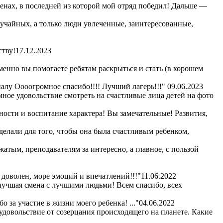
сменах, в последней из которой мой отряд победил! Дальше —
лучайных, а только люди увлеченные, заинтересованные,
ству!
17.12.2023
енно вы помогаете ребятам раскрыться и стать (в хорошем
алу Оооогромное спасибо!!!! Лучший лагерь!!!"
09.06.2023
омное удовольствие смотреть на счастливые лица детей на фото
ности и воспитание характера! Вы замечательные! Развития,
сделали для того, чтобы она была счастливым ребенком,
жатым, преподавателям за интересно, а главное, с пользой
 доволен, море эмоций и впечатлений!!!"
11.06.2022
 лучшая смена с лучшими людьми! Всем спасибо, всех
 за участие в жизни моего ребенка! ..."
04.06.2022
удовольствие от созерцания происходящего на планете. Какие