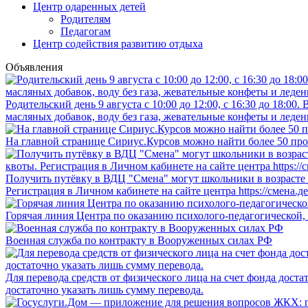
Центр одаренных детей
Родителям
Педагогам
Центр содействия развитию отдыха
Объявления
Родительский день 9 августа с 10:00 до 12:00, с 16:30 до 18:0
масляных добавок, воду без газа, жевательные конфеты и леден
На главной странице Сириус.Курсов можно найти более 50 про
Получить путёвку в ВДЦ "Смена" могут школьники в возрасте о
Регистрация в Личном кабинете на сайте центра https://смена.д
Горячая линия Центра по оказанию психолого-педагогической,
Военная служба по контракту в Вооруженных силах РФ
Для перевода средств от физического лица на счет фонда дост
достаточно указать лишь сумму перевода.