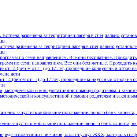
0. Встреча разрешена за территорией лагеря в специально устано
цы.
грамм по семи направлениям. Все они бесплатные. Проходить ку
т 14 (летом от 11) до 17 лет, прошедшие конкурсный отбор на 
ети
 методической и консультативной помощи родителям и законным
аточно запустить мобильное приложение любого банк-клиента, в