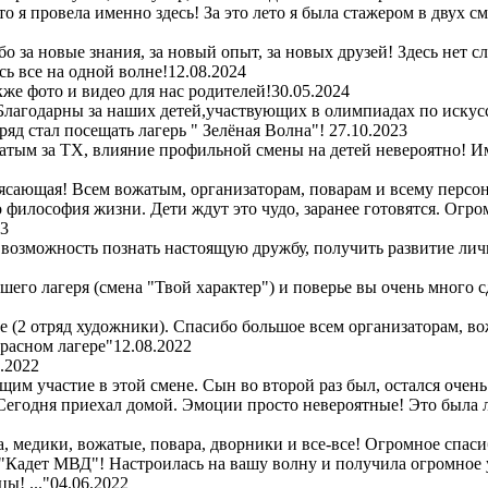
то я провела именно здесь! За это лето я была стажером в двух 
 за новые знания, за новый опыт, за новых друзей! Здесь нет с
ь все на одной волне!
12.08.2024
же фото и видео для нас родителей!
30.05.2024
Благодарны за наших детей,участвующих в олимпиадах по искус
ряд стал посещать лагерь " Зелёная Волна"!
27.10.2023
атым за ТХ, влияние профильной смены на детей невероятно! Им
сающая! Всем вожатым, организаторам, поварам и всему персон
то философия жизни. Дети ждут это чудо, заранее готовятся. Огр
23
 возможность познать настоящую дружбу, получить развитие лич
шего лагеря (смена "Твой характер") и поверье вы очень много 
ре (2 отряд художники). Спасибо большое всем организаторам, во
красном лагере"
12.08.2022
.2022
м участие в этой смене. Сын во второй раз был, остался очень
! Сегодня приехал домой. Эмоции просто невероятные! Это была
 медики, вожатые, повара, дворники и все-все! Огромное спасибо
 "Кадет МВД"! Настроилась на вашу волну и получила огромное 
ы! ..."
04.06.2022