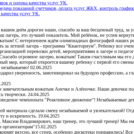
дача показаний счетчиков, оплата услуг ЖКХ, контроль график
 качества услуг УК.
вашим днём дорогие наши, спасибо за ваш бесценный труд, за улы
 лагерь, это лучший показатель. Мой ребёнок, не успев вернутьс
ожатым! С нетерпением ждём олимпиадных фотографий наших ре
ь за летний лагерь - программа "Кванториум". Ребенку все очен
организацией перевозки детей, мероприятиями в лагере и педаго
Спасибо огромное лагерю, вожатым! Таким счастливым мы его д
вый мир, который откроется вашему ребенку с первой его смены. 
и незабываемо!
02.06.2025
одарил уверенность, замотивировал на будущую профессию, а гл
.2025
 и замечательным вожатым Анечке и Алёночке. Наши девочки по
сь творчески.
24.04.2025
оведение чемпионата "Реактивное движение"! Незабываемые детс
чей материала сделали смену незабываемой и увлекательной! Отд
ту и искренность.
19.04.2025
рь. Максим Владимирович, наш тренер, это лучший тренер! Мы е
и организаторам"
15.02.2025
 кормят вкусно, все супер, особенно дискотеки понравились! Все