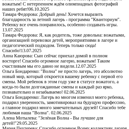
вожатым! С нетерпением ждём олимпиадных фотографий
наших ребят!
06.10.2025
Тамара Федорова: Добрый день! Хочется выразить
благодарность за летний лагерь - программа "Кванториум".
Ребенку все очень понравилось, особенно создавать игры.
13.07.2025
Тамара Федорова: Я, как родитель, тоже довольна: вожатыми,
организацией перевозки детей, мероприятиями в лагере и
педагогический подходом. Теперь только сюда!
Спасибо!
13.07.2025
Анна Каюрова: Сын сейчас приехал домой в полном
восторге! Спасибо огромное лагерю, вожатым! Таким
счастливым мы его давно не видели.
12.07.2025
Ольга Бондаренко: "Волна" не просто лагерь, это абсолютно
новый мир, который откроется вашему ребенку с первой его
смены. Мой ребенок в этом году уже в статусе вожатого, а
когда-то были долгожданные смены и каждый раз ярко,
познавательно и незабываемо!
02.06.2025
Ольга Бондаренко: Лагерь во многом изменил моего ребенка,
подарил уверенность, замотивировал на будущую профессию,
а главное подарил много замечательных друзей! Спасибо тебе
любимая наша "Волна".
02.06.2025
Алена Мотылева: "Зелёная Волна - Вы лучшие для
детей!"
29.05.2025
Мария Пехтерева: Спасибо огромное Всему коллективу лагеря