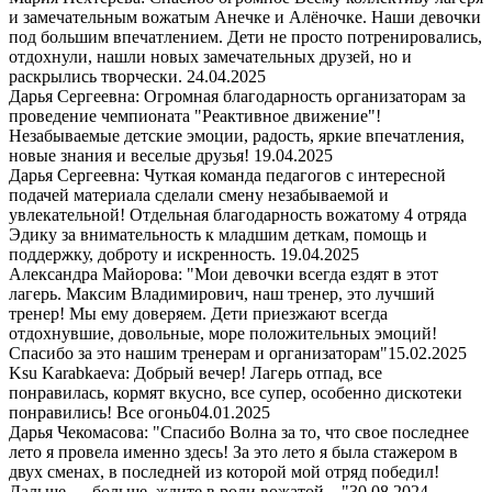
и замечательным вожатым Анечке и Алёночке. Наши девочки
под большим впечатлением. Дети не просто потренировались,
отдохнули, нашли новых замечательных друзей, но и
раскрылись творчески.
24.04.2025
Дарья Сергеевна: Огромная благодарность организаторам за
проведение чемпионата "Реактивное движение"!
Незабываемые детские эмоции, радость, яркие впечатления,
новые знания и веселые друзья!
19.04.2025
Дарья Сергеевна: Чуткая команда педагогов с интересной
подачей материала сделали смену незабываемой и
увлекательной! Отдельная благодарность вожатому 4 отряда
Эдику за внимательность к младшим деткам, помощь и
поддержку, доброту и искренность.
19.04.2025
Александра Майорова: "Мои девочки всегда ездят в этот
лагерь. Максим Владимирович, наш тренер, это лучший
тренер! Мы ему доверяем. Дети приезжают всегда
отдохнувшие, довольные, море положительных эмоций!
Спасибо за это нашим тренерам и организаторам"
15.02.2025
Ksu Karabkaeva: Добрый вечер! Лагерь отпад, все
понравилась, кормят вкусно, все супер, особенно дискотеки
понравились! Все огонь
04.01.2025
Дарья Чекомасова: "Спасибо Волна за то, что свое последнее
лето я провела именно здесь! За это лето я была стажером в
двух сменах, в последней из которой мой отряд победил!
Дальше — больше, ждите в роли вожатой…"
30.08.2024