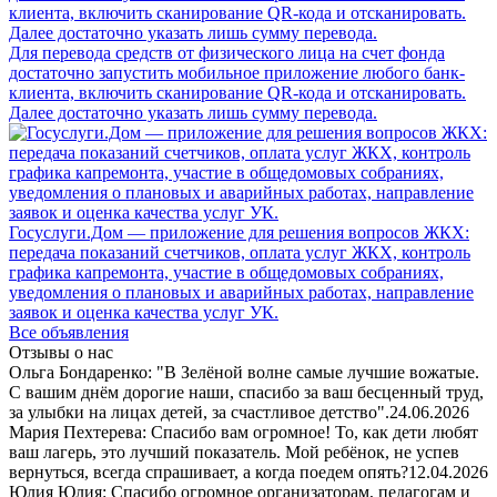
Для перевода средств от физического лица на счет фонда
достаточно запустить мобильное приложение любого банк-
клиента, включить сканирование QR-кода и отсканировать.
Далее достаточно указать лишь сумму перевода.
Госуслуги.Дом — приложение для решения вопросов ЖКХ:
передача показаний счетчиков, оплата услуг ЖКХ, контроль
графика капремонта, участие в общедомовых собраниях,
уведомления о плановых и аварийных работах, направление
заявок и оценка качества услуг УК.
Все объявления
Отзывы о нас
Ольга Бондаренко: "В Зелёной волне самые лучшие вожатые.
С вашим днём дорогие наши, спасибо за ваш бесценный труд,
за улыбки на лицах детей, за счастливое детство".
24.06.2026
Мария Пехтерева: Спасибо вам огромное! То, как дети любят
ваш лагерь, это лучший показатель. Мой ребёнок, не успев
вернуться, всегда спрашивает, а когда поедем опять?
12.04.2026
Юлия Юлия: Спасибо огромное организаторам, педагогам и