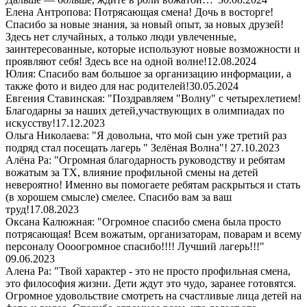
Елена Антропова: Потрясающая смена! Дочь в восторге!
Спасибо за новые знания, за новый опыт, за новых друзей!
Здесь нет случайных, а только люди увлеченные,
заинтересованные, которые используют новые возможности и
проявляют себя! Здесь все на одной волне!
12.08.2024
Юлия: Спасибо вам большое за организацию информации, а
также фото и видео для нас родителей!
30.05.2024
Евгения Ставинская: "Поздравляем "Волну" с четырехлетием!
Благодарны за наших детей,участвующих в олимпиадах по
искусству!
17.12.2023
Ольга Николаева: "Я довольна, что мой сын уже третий раз
подряд стал посещать лагерь " Зелёная Волна"!
27.10.2023
Алёна Ра: "Огромная благодарность руководству и ребятам
вожатым за ТХ, влияние профильной смены на детей
невероятно! Именно вы помогаете ребятам раскрыться и стать
(в хорошем смысле) смелее. Спасибо вам за ваш
труд!
17.08.2023
Оксана Калюжная: "Огромное спасибо смена была просто
потрясающая! Всем вожатым, организаторам, поварам и всему
персоналу Оооогромное спасибо!!!! Лучший лагерь!!!"
09.06.2023
Алена Ра: "Твой характер - это не просто профильная смена,
это философия жизни. Дети ждут это чудо, заранее готовятся.
Огромное удовольствие смотреть на счастливые лица детей на