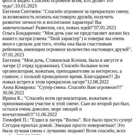
фото и видео. Спасибо огромное всем, кто делает это
чудо".
10.01.2023
Евгения Синтяева: "Спасибо огромное за прекрасную смену,
за возможность познать настоящую дружбу, получить
развитие личности и воспитание характера! Вы
замечательные! Развития, сил, новых идей!"
07.01.2023
Ольга Бондаренко: "Моя дочь уже не представляет жизни без
вашего лагеря (смена "Твой характер") и поверье вы очень
много сделали для того, чтобы она была счастливым
ребенком, имеющим огромное количество настоящих друзей".
07.01.2023
Евгения: "Моя дочь, Ставинская Ксения, была в августе в
лагере (2 отряд художники). Спасибо большое всем
организаторам, вожатым, преподавателям за интересно, а
главное, с пользой проведенное время. Благодарим!!! До
новых встреч в этом прекрасном лагере"
12.08.2022
Анна Комарова: "Супер-смена. Спасибо Вам огромное!!!"
30.06.2022
Ирина К.: "Спасибо всем организаторам, вожатым и
принимающим участие в этой смене. Сын во второй раз был,
остался очень доволен, море эмоций и
впечатлений!!!"
11.06.2022
Тимофей П.: "Ездил в лагерь "Волна". Все было просто супер!
Сегодня приехал домой. Эмоции просто невероятные! Это
была лучшая смена с лучшими людьми! Всем спасибо, всех