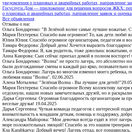
Госуслуги.Дом — приложение для решения вопросов ЖКХ: пере
о плановых и аварийных работах, направление заявок и оценка
Все объявления
Отзывы о нас
Ольга Бондаренко: "В Зелёной волне самые лучшие вожатые. С 
Мария Пехтерева: Спасибо вам огромное! То, как дети любят ваш
Юлия Юлия: Спасибо огромное организаторам, педагогам и в
Тамара Федорова: Добрый день! Хочется выразить благодарност
Тамара Федорова: Я, как родитель, тоже довольна: вожатыми, 
Анна Каюрова: Сын сейчас приехал домой в полном восторге! 
Ольга Бондаренко: "Волна" не просто лагерь, это абсолютно но
были долгожданные смены и каждый раз ярко, познавательно 
Ольга Бондаренко: Лагерь во многом изменил моего ребенка, п
любимая наша "Волна".
02.06.2025
Алена Мотылева: "Зелёная Волна - Вы лучшие для детей!"
29.05
Мария Пехтерева: Спасибо огромное Всему коллективу лагеря
отдохнули, нашли новых замечательных друзей, но и раскрыли
Дарья Сергеевна: Огромная благодарность организаторам за пр
веселые друзья!
19.04.2025
Дарья Сергеевна: Чуткая команда педагогов с интересной пода
внимательность к младшим деткам, помощь и поддержку, добро
Александра Майорова: "Мои девочки всегда ездят в этот лаге
море положительных эмоций! Спасибо за это нашим тренерам 
Ksu Karabkaeva: Добрый вечер! Лагерь отпад, все понравилась,