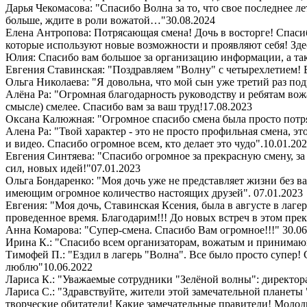
Дарья Чекомасова: "Спасибо Волна за то, что свое последнее ле
больше, ждите в роли вожатой…"
30.08.2024
Елена Антропова: Потрясающая смена! Дочь в восторге! Спасибо
которые используют новые возможности и проявляют себя! Здес
Юлия: Спасибо вам большое за организацию информации, а так
Евгения Ставинская: "Поздравляем "Волну" с четырехлетием! 
Ольга Николаева: "Я довольна, что мой сын уже третий раз под
Алёна Ра: "Огромная благодарность руководству и ребятам вож
смысле) смелее. Спасибо вам за ваш труд!
17.08.2023
Оксана Калюжная: "Огромное спасибо смена была просто потря
Алена Ра: "Твой характер - это не просто профильная смена, э
и видео. Спасибо огромное всем, кто делает это чудо".
10.01.20
Евгения Синтяева: "Спасибо огромное за прекрасную смену, за
сил, новых идей!"
07.01.2023
Ольга Бондаренко: "Моя дочь уже не представляет жизни без ва
имеющим огромное количество настоящих друзей".
07.01.2023
Евгения: "Моя дочь, Ставинская Ксения, была в августе в лаге
проведенное время. Благодарим!!! До новых встреч в этом пре
Анна Комарова: "Супер-смена. Спасибо Вам огромное!!!"
30.06
Ирина К.: "Спасибо всем организаторам, вожатым и принимающи
Тимофей П.: "Ездил в лагерь "Волна". Все было просто супер
люблю"
10.06.2022
Лариса К.: "Уважаемые сотрудники "Зелёной волны": директора,
Лариса С.: "Здравствуйте, жители этой замечательной планеты
творческие обитатели! Какие замечательные правители! Молодц