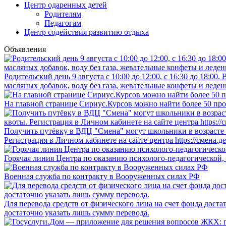
Центр одаренных детей
Родителям
Педагогам
Центр содействия развитию отдыха
Объявления
Родительский день 9 августа с 10:00 до 12:00, с 16:30 до 18:0
масляных добавок, воду без газа, жевательные конфеты и леден
На главной странице Сириус.Курсов можно найти более 50 про
Получить путёвку в ВДЦ "Смена" могут школьники в возрасте о
Регистрация в Личном кабинете на сайте центра https://смена.д
Горячая линия Центра по оказанию психолого-педагогической,
Военная служба по контракту в Вооруженных силах РФ
Для перевода средств от физического лица на счет фонда дост
достаточно указать лишь сумму перевода.