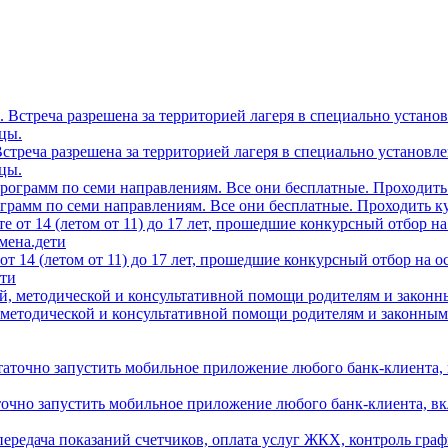
0. Встреча разрешена за территорией лагеря в специально устано
цы.
грамм по семи направлениям. Все они бесплатные. Проходить ку
т 14 (летом от 11) до 17 лет, прошедшие конкурсный отбор на 
ети
 методической и консультативной помощи родителям и законным
аточно запустить мобильное приложение любого банк-клиента, в