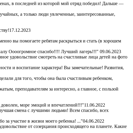
сменах, в последней из которой мой отряд победил! Дальше —
лучайных, а только люди увлеченные, заинтересованные,
ству!
17.12.2023
енно вы помогаете ребятам раскрыться и стать (в хорошем
алу Оооогромное спасибо!!!! Лучший лагерь!!!"
09.06.2023
омное удовольствие смотреть на счастливые лица детей на фото
ности и воспитание характера! Вы замечательные! Развития,
сделали для того, чтобы она была счастливым ребенком,
жатым, преподавателям за интересно, а главное, с пользой
 доволен, море эмоций и впечатлений!!!"
11.06.2022
 лучшая смена с лучшими людьми! Всем спасибо, всех
 за участие в жизни моего ребенка! ..."
04.06.2022
удовольствие от созерцания происходящего на планете. Какие