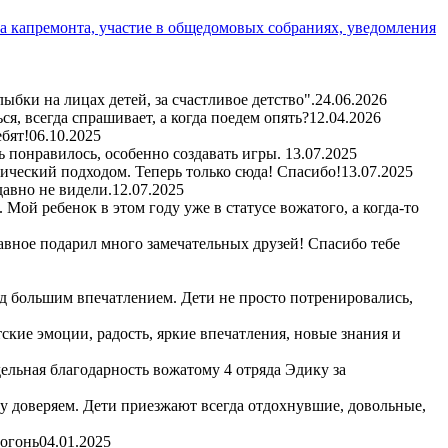
а капремонта, участие в общедомовых собраниях, уведомления
бки на лицах детей, за счастливое детство".
24.06.2026
я, всегда спрашивает, а когда поедем опять?
12.04.2026
бят!
06.10.2025
ь понравилось, особенно создавать игры.
13.07.2025
гический подходом. Теперь только сюда! Спасибо!
13.07.2025
авно не видели.
12.07.2025
Мой ребенок в этом году уже в статусе вожатого, а когда-то
авное подарил много замечательных друзей! Спасибо тебе
д большим впечатлением. Дети не просто потренировались,
кие эмоции, радость, яркие впечатления, новые знания и
ельная благодарность вожатому 4 отряда Эдику за
му доверяем. Дети приезжают всегда отдохнувшие, довольные,
 огонь
04.01.2025