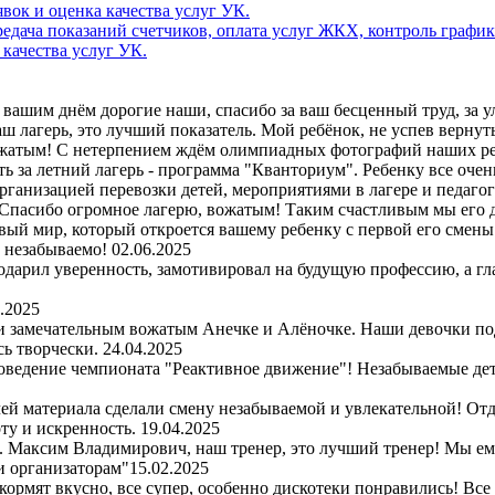
дача показаний счетчиков, оплата услуг ЖКХ, контроль график
 качества услуг УК.
вашим днём дорогие наши, спасибо за ваш бесценный труд, за улы
 лагерь, это лучший показатель. Мой ребёнок, не успев вернутьс
ожатым! С нетерпением ждём олимпиадных фотографий наших ре
ь за летний лагерь - программа "Кванториум". Ребенку все очен
организацией перевозки детей, мероприятиями в лагере и педаго
Спасибо огромное лагерю, вожатым! Таким счастливым мы его д
вый мир, который откроется вашему ребенку с первой его смены. 
и незабываемо!
02.06.2025
одарил уверенность, замотивировал на будущую профессию, а гл
.2025
 и замечательным вожатым Анечке и Алёночке. Наши девочки по
сь творчески.
24.04.2025
оведение чемпионата "Реактивное движение"! Незабываемые детс
чей материала сделали смену незабываемой и увлекательной! Отд
ту и искренность.
19.04.2025
рь. Максим Владимирович, наш тренер, это лучший тренер! Мы е
и организаторам"
15.02.2025
 кормят вкусно, все супер, особенно дискотеки понравились! Все