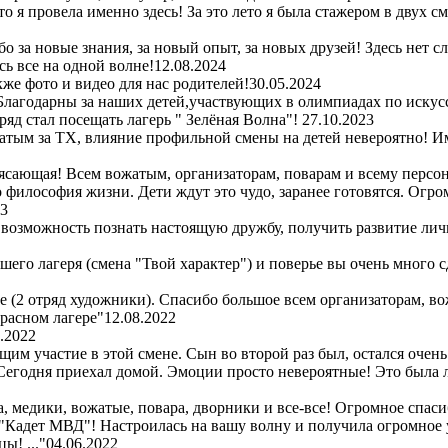
то я провела именно здесь! За это лето я была стажером в двух 
 за новые знания, за новый опыт, за новых друзей! Здесь нет с
ь все на одной волне!
12.08.2024
же фото и видео для нас родителей!
30.05.2024
Благодарны за наших детей,участвующих в олимпиадах по искус
ряд стал посещать лагерь " Зелёная Волна"!
27.10.2023
атым за ТХ, влияние профильной смены на детей невероятно! Им
сающая! Всем вожатым, организаторам, поварам и всему персон
то философия жизни. Дети ждут это чудо, заранее готовятся. Огр
23
 возможность познать настоящую дружбу, получить развитие лич
шего лагеря (смена "Твой характер") и поверье вы очень много 
ре (2 отряд художники). Спасибо большое всем организаторам, во
красном лагере"
12.08.2022
.2022
м участие в этой смене. Сын во второй раз был, остался очень
! Сегодня приехал домой. Эмоции просто невероятные! Это была
 медики, вожатые, повара, дворники и все-все! Огромное спасибо
 "Кадет МВД"! Настроилась на вашу волну и получила огромное 
ы! ..."
04.06.2022