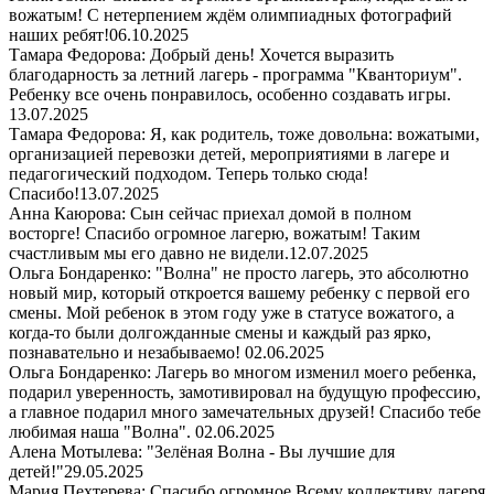
вожатым! С нетерпением ждём олимпиадных фотографий
наших ребят!
06.10.2025
Тамара Федорова: Добрый день! Хочется выразить
благодарность за летний лагерь - программа "Кванториум".
Ребенку все очень понравилось, особенно создавать игры.
13.07.2025
Тамара Федорова: Я, как родитель, тоже довольна: вожатыми,
организацией перевозки детей, мероприятиями в лагере и
педагогический подходом. Теперь только сюда!
Спасибо!
13.07.2025
Анна Каюрова: Сын сейчас приехал домой в полном
восторге! Спасибо огромное лагерю, вожатым! Таким
счастливым мы его давно не видели.
12.07.2025
Ольга Бондаренко: "Волна" не просто лагерь, это абсолютно
новый мир, который откроется вашему ребенку с первой его
смены. Мой ребенок в этом году уже в статусе вожатого, а
когда-то были долгожданные смены и каждый раз ярко,
познавательно и незабываемо!
02.06.2025
Ольга Бондаренко: Лагерь во многом изменил моего ребенка,
подарил уверенность, замотивировал на будущую профессию,
а главное подарил много замечательных друзей! Спасибо тебе
любимая наша "Волна".
02.06.2025
Алена Мотылева: "Зелёная Волна - Вы лучшие для
детей!"
29.05.2025
Мария Пехтерева: Спасибо огромное Всему коллективу лагеря