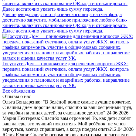
Для перевода средств от физического лица на счет фонда
достаточно запустить мобильное приложение любого банк-
клиента, включить сканирование QR-кода и отсканировать.
Далее достаточно указать лишь сумму перевода.
Госуслуги.Дом — приложение для решения вопросов ЖКХ:
передача показаний счетчиков, оплата услуг ЖКХ, контроль
графика капремонта, участие в общедомовых собраниях,
уведомления о плановых и аварийных работах, направление
заявок и оценка качества услуг УК.
Все объявления
Отзывы о нас
Ольга Бондаренко: "В Зелёной волне самые лучшие вожатые.
С вашим днём дорогие наши, спасибо за ваш бесценный труд,
за улыбки на лицах детей, за счастливое детство".
24.06.2026
Мария Пехтерева: Спасибо вам огромное! То, как дети любят
ваш лагерь, это лучший показатель. Мой ребёнок, не успев
вернуться, всегда спрашивает, а когда поедем опять?
12.04.2026
Юлия Юлия: Спасибо огромное организаторам, педагогам и