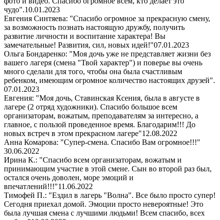
фото и видео. Спасибо огромное всем, кто делает это
чудо".
10.01.2023
Евгения Синтяева: "Спасибо огромное за прекрасную смену,
за возможность познать настоящую дружбу, получить
развитие личности и воспитание характера! Вы
замечательные! Развития, сил, новых идей!"
07.01.2023
Ольга Бондаренко: "Моя дочь уже не представляет жизни без
вашего лагеря (смена "Твой характер") и поверье вы очень
много сделали для того, чтобы она была счастливым
ребенком, имеющим огромное количество настоящих друзей".
07.01.2023
Евгения: "Моя дочь, Ставинская Ксения, была в августе в
лагере (2 отряд художники). Спасибо большое всем
организаторам, вожатым, преподавателям за интересно, а
главное, с пользой проведенное время. Благодарим!!! До
новых встреч в этом прекрасном лагере"
12.08.2022
Анна Комарова: "Супер-смена. Спасибо Вам огромное!!!"
30.06.2022
Ирина К.: "Спасибо всем организаторам, вожатым и
принимающим участие в этой смене. Сын во второй раз был,
остался очень доволен, море эмоций и
впечатлений!!!"
11.06.2022
Тимофей П.: "Ездил в лагерь "Волна". Все было просто супер!
Сегодня приехал домой. Эмоции просто невероятные! Это
была лучшая смена с лучшими людьми! Всем спасибо, всех