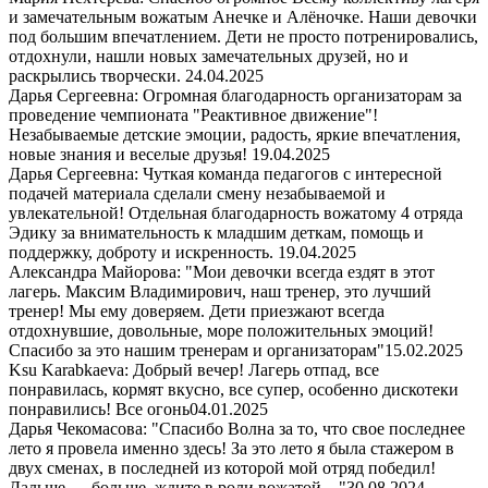
и замечательным вожатым Анечке и Алёночке. Наши девочки
под большим впечатлением. Дети не просто потренировались,
отдохнули, нашли новых замечательных друзей, но и
раскрылись творчески.
24.04.2025
Дарья Сергеевна: Огромная благодарность организаторам за
проведение чемпионата "Реактивное движение"!
Незабываемые детские эмоции, радость, яркие впечатления,
новые знания и веселые друзья!
19.04.2025
Дарья Сергеевна: Чуткая команда педагогов с интересной
подачей материала сделали смену незабываемой и
увлекательной! Отдельная благодарность вожатому 4 отряда
Эдику за внимательность к младшим деткам, помощь и
поддержку, доброту и искренность.
19.04.2025
Александра Майорова: "Мои девочки всегда ездят в этот
лагерь. Максим Владимирович, наш тренер, это лучший
тренер! Мы ему доверяем. Дети приезжают всегда
отдохнувшие, довольные, море положительных эмоций!
Спасибо за это нашим тренерам и организаторам"
15.02.2025
Ksu Karabkaeva: Добрый вечер! Лагерь отпад, все
понравилась, кормят вкусно, все супер, особенно дискотеки
понравились! Все огонь
04.01.2025
Дарья Чекомасова: "Спасибо Волна за то, что свое последнее
лето я провела именно здесь! За это лето я была стажером в
двух сменах, в последней из которой мой отряд победил!
Дальше — больше, ждите в роли вожатой…"
30.08.2024