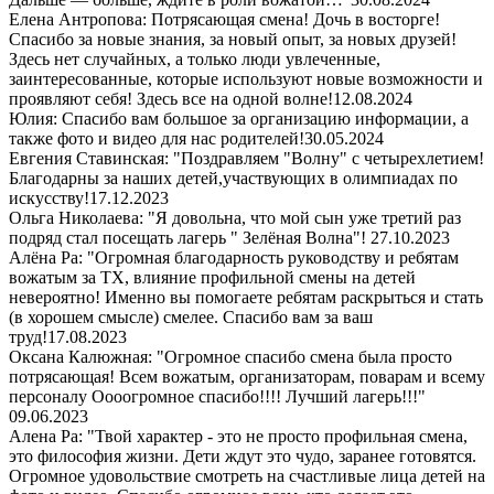
Елена Антропова: Потрясающая смена! Дочь в восторге!
Спасибо за новые знания, за новый опыт, за новых друзей!
Здесь нет случайных, а только люди увлеченные,
заинтересованные, которые используют новые возможности и
проявляют себя! Здесь все на одной волне!
12.08.2024
Юлия: Спасибо вам большое за организацию информации, а
также фото и видео для нас родителей!
30.05.2024
Евгения Ставинская: "Поздравляем "Волну" с четырехлетием!
Благодарны за наших детей,участвующих в олимпиадах по
искусству!
17.12.2023
Ольга Николаева: "Я довольна, что мой сын уже третий раз
подряд стал посещать лагерь " Зелёная Волна"!
27.10.2023
Алёна Ра: "Огромная благодарность руководству и ребятам
вожатым за ТХ, влияние профильной смены на детей
невероятно! Именно вы помогаете ребятам раскрыться и стать
(в хорошем смысле) смелее. Спасибо вам за ваш
труд!
17.08.2023
Оксана Калюжная: "Огромное спасибо смена была просто
потрясающая! Всем вожатым, организаторам, поварам и всему
персоналу Оооогромное спасибо!!!! Лучший лагерь!!!"
09.06.2023
Алена Ра: "Твой характер - это не просто профильная смена,
это философия жизни. Дети ждут это чудо, заранее готовятся.
Огромное удовольствие смотреть на счастливые лица детей на