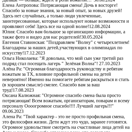
Елена Антропова: Потрясающая смена! Дочь в восторге!
Спасибо за новые знания, за новый опыт, за новых друзей!
Здесь нет случайных, а только люди увлеченные,
заинтересованные, которые используют новые возможности и
проявляют себя! Здесь все на одной волне!
12.08.2024
Юлия: Спасибо вам большое за организацию информации, а
также фото и видео для нас родителей!
30.05.2024
Евгения Ставинская: "Поздравляем "Волну" с четырехлетием!
Благодарны за наших детей,участвующих в олимпиадах по
искусству!
17.12.2023
Ольга Николаева: "Я довольна, что мой сын уже третий раз
подряд стал посещать лагерь " Зелёная Волна"!
27.10.2023
Алёна Ра: "Огромная благодарность руководству и ребятам
вожатым за ТХ, влияние профильной смены на детей
невероятно! Именно вы помогаете ребятам раскрыться и стать
(в хорошем смысле) смелее. Спасибо вам за ваш
труд!
17.08.2023
Оксана Калюжная: "Огромное спасибо смена была просто
потрясающая! Всем вожатым, организаторам, поварам и всему
персоналу Оооогромное спасибо!!!! Лучший лагерь!!!"
09.06.2023
Алена Ра: "Твой характер - это не просто профильная смена,
это философия жизни. Дети ждут это чудо, заранее готовятся.
Огромное удовольствие смотреть на счастливые лица детей на