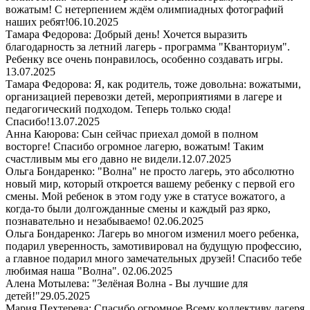
вожатым! С нетерпением ждём олимпиадных фотографий
наших ребят!
06.10.2025
Тамара Федорова: Добрый день! Хочется выразить
благодарность за летний лагерь - программа "Кванториум".
Ребенку все очень понравилось, особенно создавать игры.
13.07.2025
Тамара Федорова: Я, как родитель, тоже довольна: вожатыми,
организацией перевозки детей, мероприятиями в лагере и
педагогический подходом. Теперь только сюда!
Спасибо!
13.07.2025
Анна Каюрова: Сын сейчас приехал домой в полном
восторге! Спасибо огромное лагерю, вожатым! Таким
счастливым мы его давно не видели.
12.07.2025
Ольга Бондаренко: "Волна" не просто лагерь, это абсолютно
новый мир, который откроется вашему ребенку с первой его
смены. Мой ребенок в этом году уже в статусе вожатого, а
когда-то были долгожданные смены и каждый раз ярко,
познавательно и незабываемо!
02.06.2025
Ольга Бондаренко: Лагерь во многом изменил моего ребенка,
подарил уверенность, замотивировал на будущую профессию,
а главное подарил много замечательных друзей! Спасибо тебе
любимая наша "Волна".
02.06.2025
Алена Мотылева: "Зелёная Волна - Вы лучшие для
детей!"
29.05.2025
Мария Пехтерева: Спасибо огромное Всему коллективу лагеря