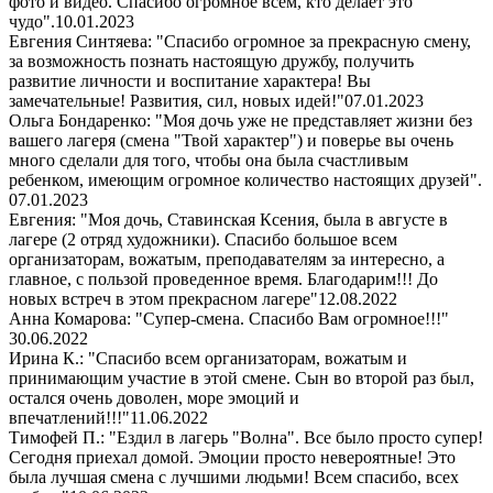
фото и видео. Спасибо огромное всем, кто делает это
чудо".
10.01.2023
Евгения Синтяева: "Спасибо огромное за прекрасную смену,
за возможность познать настоящую дружбу, получить
развитие личности и воспитание характера! Вы
замечательные! Развития, сил, новых идей!"
07.01.2023
Ольга Бондаренко: "Моя дочь уже не представляет жизни без
вашего лагеря (смена "Твой характер") и поверье вы очень
много сделали для того, чтобы она была счастливым
ребенком, имеющим огромное количество настоящих друзей".
07.01.2023
Евгения: "Моя дочь, Ставинская Ксения, была в августе в
лагере (2 отряд художники). Спасибо большое всем
организаторам, вожатым, преподавателям за интересно, а
главное, с пользой проведенное время. Благодарим!!! До
новых встреч в этом прекрасном лагере"
12.08.2022
Анна Комарова: "Супер-смена. Спасибо Вам огромное!!!"
30.06.2022
Ирина К.: "Спасибо всем организаторам, вожатым и
принимающим участие в этой смене. Сын во второй раз был,
остался очень доволен, море эмоций и
впечатлений!!!"
11.06.2022
Тимофей П.: "Ездил в лагерь "Волна". Все было просто супер!
Сегодня приехал домой. Эмоции просто невероятные! Это
была лучшая смена с лучшими людьми! Всем спасибо, всех