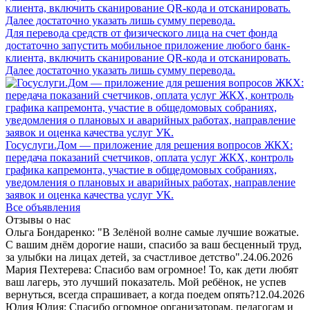
Для перевода средств от физического лица на счет фонда
достаточно запустить мобильное приложение любого банк-
клиента, включить сканирование QR-кода и отсканировать.
Далее достаточно указать лишь сумму перевода.
Госуслуги.Дом — приложение для решения вопросов ЖКХ:
передача показаний счетчиков, оплата услуг ЖКХ, контроль
графика капремонта, участие в общедомовых собраниях,
уведомления о плановых и аварийных работах, направление
заявок и оценка качества услуг УК.
Все объявления
Отзывы о нас
Ольга Бондаренко: "В Зелёной волне самые лучшие вожатые.
С вашим днём дорогие наши, спасибо за ваш бесценный труд,
за улыбки на лицах детей, за счастливое детство".
24.06.2026
Мария Пехтерева: Спасибо вам огромное! То, как дети любят
ваш лагерь, это лучший показатель. Мой ребёнок, не успев
вернуться, всегда спрашивает, а когда поедем опять?
12.04.2026
Юлия Юлия: Спасибо огромное организаторам, педагогам и