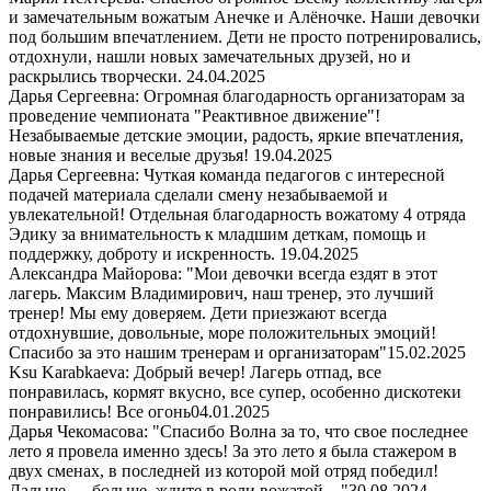
и замечательным вожатым Анечке и Алёночке. Наши девочки
под большим впечатлением. Дети не просто потренировались,
отдохнули, нашли новых замечательных друзей, но и
раскрылись творчески.
24.04.2025
Дарья Сергеевна: Огромная благодарность организаторам за
проведение чемпионата "Реактивное движение"!
Незабываемые детские эмоции, радость, яркие впечатления,
новые знания и веселые друзья!
19.04.2025
Дарья Сергеевна: Чуткая команда педагогов с интересной
подачей материала сделали смену незабываемой и
увлекательной! Отдельная благодарность вожатому 4 отряда
Эдику за внимательность к младшим деткам, помощь и
поддержку, доброту и искренность.
19.04.2025
Александра Майорова: "Мои девочки всегда ездят в этот
лагерь. Максим Владимирович, наш тренер, это лучший
тренер! Мы ему доверяем. Дети приезжают всегда
отдохнувшие, довольные, море положительных эмоций!
Спасибо за это нашим тренерам и организаторам"
15.02.2025
Ksu Karabkaeva: Добрый вечер! Лагерь отпад, все
понравилась, кормят вкусно, все супер, особенно дискотеки
понравились! Все огонь
04.01.2025
Дарья Чекомасова: "Спасибо Волна за то, что свое последнее
лето я провела именно здесь! За это лето я была стажером в
двух сменах, в последней из которой мой отряд победил!
Дальше — больше, ждите в роли вожатой…"
30.08.2024