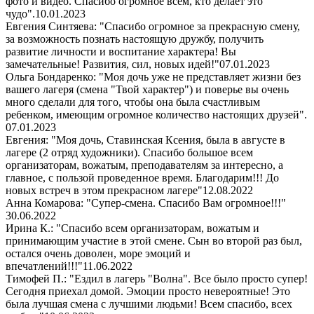
фото и видео. Спасибо огромное всем, кто делает это
чудо".
10.01.2023
Евгения Синтяева: "Спасибо огромное за прекрасную смену,
за возможность познать настоящую дружбу, получить
развитие личности и воспитание характера! Вы
замечательные! Развития, сил, новых идей!"
07.01.2023
Ольга Бондаренко: "Моя дочь уже не представляет жизни без
вашего лагеря (смена "Твой характер") и поверье вы очень
много сделали для того, чтобы она была счастливым
ребенком, имеющим огромное количество настоящих друзей".
07.01.2023
Евгения: "Моя дочь, Ставинская Ксения, была в августе в
лагере (2 отряд художники). Спасибо большое всем
организаторам, вожатым, преподавателям за интересно, а
главное, с пользой проведенное время. Благодарим!!! До
новых встреч в этом прекрасном лагере"
12.08.2022
Анна Комарова: "Супер-смена. Спасибо Вам огромное!!!"
30.06.2022
Ирина К.: "Спасибо всем организаторам, вожатым и
принимающим участие в этой смене. Сын во второй раз был,
остался очень доволен, море эмоций и
впечатлений!!!"
11.06.2022
Тимофей П.: "Ездил в лагерь "Волна". Все было просто супер!
Сегодня приехал домой. Эмоции просто невероятные! Это
была лучшая смена с лучшими людьми! Всем спасибо, всех