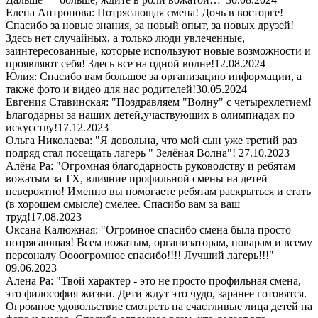
Елена Антропова: Потрясающая смена! Дочь в восторге!
Спасибо за новые знания, за новый опыт, за новых друзей!
Здесь нет случайных, а только люди увлеченные,
заинтересованные, которые используют новые возможности и
проявляют себя! Здесь все на одной волне!
12.08.2024
Юлия: Спасибо вам большое за организацию информации, а
также фото и видео для нас родителей!
30.05.2024
Евгения Ставинская: "Поздравляем "Волну" с четырехлетием!
Благодарны за наших детей,участвующих в олимпиадах по
искусству!
17.12.2023
Ольга Николаева: "Я довольна, что мой сын уже третий раз
подряд стал посещать лагерь " Зелёная Волна"!
27.10.2023
Алёна Ра: "Огромная благодарность руководству и ребятам
вожатым за ТХ, влияние профильной смены на детей
невероятно! Именно вы помогаете ребятам раскрыться и стать
(в хорошем смысле) смелее. Спасибо вам за ваш
труд!
17.08.2023
Оксана Калюжная: "Огромное спасибо смена была просто
потрясающая! Всем вожатым, организаторам, поварам и всему
персоналу Оооогромное спасибо!!!! Лучший лагерь!!!"
09.06.2023
Алена Ра: "Твой характер - это не просто профильная смена,
это философия жизни. Дети ждут это чудо, заранее готовятся.
Огромное удовольствие смотреть на счастливые лица детей на