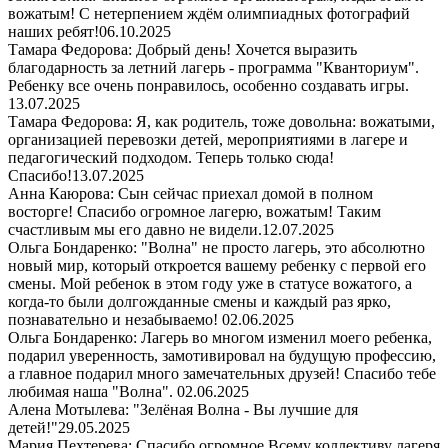
вожатым! С нетерпением ждём олимпиадных фотографий
наших ребят!
06.10.2025
Тамара Федорова: Добрый день! Хочется выразить
благодарность за летний лагерь - программа "Кванториум".
Ребенку все очень понравилось, особенно создавать игры.
13.07.2025
Тамара Федорова: Я, как родитель, тоже довольна: вожатыми,
организацией перевозки детей, мероприятиями в лагере и
педагогический подходом. Теперь только сюда!
Спасибо!
13.07.2025
Анна Каюрова: Сын сейчас приехал домой в полном
восторге! Спасибо огромное лагерю, вожатым! Таким
счастливым мы его давно не видели.
12.07.2025
Ольга Бондаренко: "Волна" не просто лагерь, это абсолютно
новый мир, который откроется вашему ребенку с первой его
смены. Мой ребенок в этом году уже в статусе вожатого, а
когда-то были долгожданные смены и каждый раз ярко,
познавательно и незабываемо!
02.06.2025
Ольга Бондаренко: Лагерь во многом изменил моего ребенка,
подарил уверенность, замотивировал на будущую профессию,
а главное подарил много замечательных друзей! Спасибо тебе
любимая наша "Волна".
02.06.2025
Алена Мотылева: "Зелёная Волна - Вы лучшие для
детей!"
29.05.2025
Мария Пехтерева: Спасибо огромное Всему коллективу лагеря