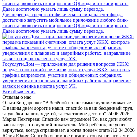
Для перевода средств от физического лица на счет фонда
достаточно запустить мобильное приложение любого банк-
клиента, включить сканирование QR-кода и отсканировать.
Далее достаточно указать лишь сумму перевода.
Госуслуги.Дом — приложение для решения вопросов ЖКХ:
передача показаний счетчиков, оплата услуг ЖКХ, контроль
графика капремонта, участие в общедомовых собраниях,
уведомления о плановых и аварийных работах, направление
заявок и оценка качества услуг УК.
Все объявления
Отзывы о нас
Ольга Бондаренко: "В Зелёной волне самые лучшие вожатые.
С вашим днём дорогие наши, спасибо за ваш бесценный труд,
за улыбки на лицах детей, за счастливое детство".
24.06.2026
Мария Пехтерева: Спасибо вам огромное! То, как дети любят
ваш лагерь, это лучший показатель. Мой ребёнок, не успев
вернуться, всегда спрашивает, а когда поедем опять?
12.04.2026
Юлия Юлия: Спасибо огромное организаторам, педагогам и