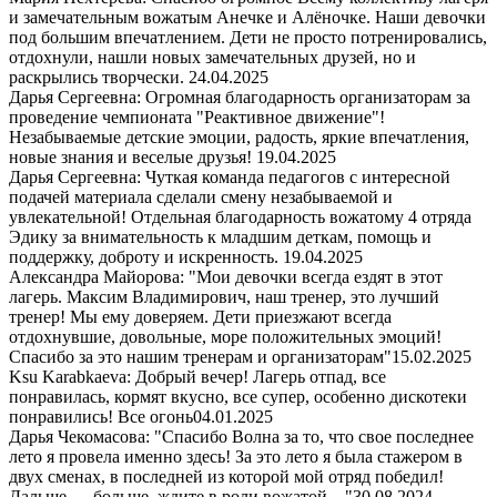
и замечательным вожатым Анечке и Алёночке. Наши девочки
под большим впечатлением. Дети не просто потренировались,
отдохнули, нашли новых замечательных друзей, но и
раскрылись творчески.
24.04.2025
Дарья Сергеевна: Огромная благодарность организаторам за
проведение чемпионата "Реактивное движение"!
Незабываемые детские эмоции, радость, яркие впечатления,
новые знания и веселые друзья!
19.04.2025
Дарья Сергеевна: Чуткая команда педагогов с интересной
подачей материала сделали смену незабываемой и
увлекательной! Отдельная благодарность вожатому 4 отряда
Эдику за внимательность к младшим деткам, помощь и
поддержку, доброту и искренность.
19.04.2025
Александра Майорова: "Мои девочки всегда ездят в этот
лагерь. Максим Владимирович, наш тренер, это лучший
тренер! Мы ему доверяем. Дети приезжают всегда
отдохнувшие, довольные, море положительных эмоций!
Спасибо за это нашим тренерам и организаторам"
15.02.2025
Ksu Karabkaeva: Добрый вечер! Лагерь отпад, все
понравилась, кормят вкусно, все супер, особенно дискотеки
понравились! Все огонь
04.01.2025
Дарья Чекомасова: "Спасибо Волна за то, что свое последнее
лето я провела именно здесь! За это лето я была стажером в
двух сменах, в последней из которой мой отряд победил!
Дальше — больше, ждите в роли вожатой…"
30.08.2024