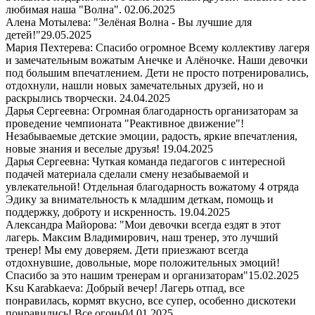
любимая наша "Волна".
02.06.2025
Алена Мотылева: "Зелёная Волна - Вы лучшие для
детей!"
29.05.2025
Мария Пехтерева: Спасибо огромное Всему коллективу лагеря
и замечательным вожатым Анечке и Алёночке. Наши девочки
под большим впечатлением. Дети не просто потренировались,
отдохнули, нашли новых замечательных друзей, но и
раскрылись творчески.
24.04.2025
Дарья Сергеевна: Огромная благодарность организаторам за
проведение чемпионата "Реактивное движение"!
Незабываемые детские эмоции, радость, яркие впечатления,
новые знания и веселые друзья!
19.04.2025
Дарья Сергеевна: Чуткая команда педагогов с интересной
подачей материала сделали смену незабываемой и
увлекательной! Отдельная благодарность вожатому 4 отряда
Эдику за внимательность к младшим деткам, помощь и
поддержку, доброту и искренность.
19.04.2025
Александра Майорова: "Мои девочки всегда ездят в этот
лагерь. Максим Владимирович, наш тренер, это лучший
тренер! Мы ему доверяем. Дети приезжают всегда
отдохнувшие, довольные, море положительных эмоций!
Спасибо за это нашим тренерам и организаторам"
15.02.2025
Ksu Karabkaeva: Добрый вечер! Лагерь отпад, все
понравилась, кормят вкусно, все супер, особенно дискотеки
понравились! Все огонь
04.01.2025