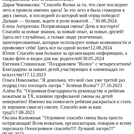
Дарья Чекомасова: "Спасибо Волна за то, что свое последнее
лето я провела именно здесь! За это лето я была стажером в
двух сменах, в последней из которой мой отряд победил!
Дальше — больше, ждите в роли вожатой…"
30.08.2024
Елена Антропова: Потрясающая смена! Дочь в восторге!
Спасибо за новые знания, за новый опыт, за новых друзей!
Здесь нет случайных, а только люди увлеченные,
заинтересованные, которые используют новые возможности и
проявляют себя! Здесь все на одной волне!
12.08.2024
Юлия: Спасибо вам большое за организацию информации, а
также фото и видео для нас родителей!
30.05.2024
Евгения Ставинская: "Поздравляем "Волну" с четырехлетием!
Благодарны за наших детей,участвующих в олимпиадах по
искусству!
17.12.2023
Ольга Николаева: "Я довольна, что мой сын уже третий раз
подряд стал посещать лагерь " Зелёная Волна"!
27.10.2023
Алёна Ра: "Огромная благодарность руководству и ребятам
вожатым за ТХ, влияние профильной смены на детей
невероятно! Именно вы помогаете ребятам раскрыться и стать
(в хорошем смысле) смелее. Спасибо вам за ваш
труд!
17.08.2023
Оксана Калюжная: "Огромное спасибо смена была просто
потрясающая! Всем вожатым, организаторам, поварам и всему
персоналу Оооогромное спасибо!!!! Лучший лагерь!!!"
09.06.2023