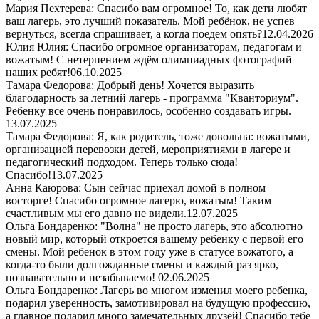
Мария Пехтерева: Спасибо вам огромное! То, как дети любят
ваш лагерь, это лучший показатель. Мой ребёнок, не успев
вернуться, всегда спрашивает, а когда поедем опять?
12.04.2026
Юлия Юлия: Спасибо огромное организаторам, педагогам и
вожатым! С нетерпением ждём олимпиадных фотографий
наших ребят!
06.10.2025
Тамара Федорова: Добрый день! Хочется выразить
благодарность за летний лагерь - программа "Кванториум".
Ребенку все очень понравилось, особенно создавать игры.
13.07.2025
Тамара Федорова: Я, как родитель, тоже довольна: вожатыми,
организацией перевозки детей, мероприятиями в лагере и
педагогический подходом. Теперь только сюда!
Спасибо!
13.07.2025
Анна Каюрова: Сын сейчас приехал домой в полном
восторге! Спасибо огромное лагерю, вожатым! Таким
счастливым мы его давно не видели.
12.07.2025
Ольга Бондаренко: "Волна" не просто лагерь, это абсолютно
новый мир, который откроется вашему ребенку с первой его
смены. Мой ребенок в этом году уже в статусе вожатого, а
когда-то были долгожданные смены и каждый раз ярко,
познавательно и незабываемо!
02.06.2025
Ольга Бондаренко: Лагерь во многом изменил моего ребенка,
подарил уверенность, замотивировал на будущую профессию,
а главное подарил много замечательных друзей! Спасибо тебе