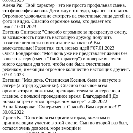
Алена Ра: "Твой характер - это не просто профильная смена,
это философия жизни. Дети ждут это чудо, заранее готовятся.
Огромное удовольствие смотреть на счастливые лица детей на
фото и видео. Спасибо огромное всем, кто делает это
чудо".
10.01.2023
Евгения Синтяева: "Спасибо огромное за прекрасную смену,
за возможность познать настоящую дружбу, получить
развитие личности и воспитание характера! Вы
замечательные! Развития, сил, новых идей!"
07.01.2023
Ольга Бондаренко: "Моя дочь уже не представляет жизни без
вашего лагеря (смена "Твой характер") и поверье вы очень
много сделали для того, чтобы она была счастливым
ребенком, имеющим огромное количество настоящих друзей".
07.01.2023
Евгения: "Моя дочь, Ставинская Ксения, была в августе в
лагере (2 отряд художники). Спасибо большое всем
организаторам, вожатым, преподавателям за интересно, а
главное, с пользой проведенное время. Благодарим!!! До
новых встреч в этом прекрасном лагере"
12.08.2022
Анна Комарова: "Супер-смена. Спасибо Вам огромное!!!"
30.06.2022
Ирина К.: "Спасибо всем организаторам, вожатым и
принимающим участие в этой смене. Сын во второй раз был,
остался очень доволен, море эмоций и