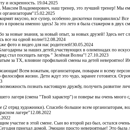
ту и искренность.
19.04.2025
рь. Максим Владимирович, наш тренер, это лучший тренер! Мы е
и организаторам"
15.02.2025
 кормят вкусно, все супер, особенно дискотеки понравились! Все
то я провела именно здесь! За это лето я была стажером в двух 
 за новые знания, за новый опыт, за новых друзей! Здесь нет с
ь все на одной волне!
12.08.2024
же фото и видео для нас родителей!
30.05.2024
Благодарны за наших детей,участвующих в олимпиадах по искус
ряд стал посещать лагерь " Зелёная Волна"!
27.10.2023
атым за ТХ, влияние профильной смены на детей невероятно! Им
сающая! Всем вожатым, организаторам, поварам и всему персон
то философия жизни. Дети ждут это чудо, заранее готовятся. Огр
23
 возможность познать настоящую дружбу, получить развитие лич
шего лагеря (смена "Твой характер") и поверье вы очень много 
ре (2 отряд художники). Спасибо большое всем организаторам, во
красном лагере"
12.08.2022
.2022
м участие в этой смене. Сын во второй раз был, остался очень
! Сегодня приехал домой. Эмоции просто невероятные! Это была