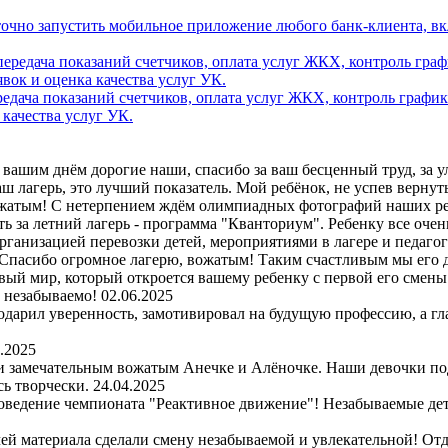
аточно запустить мобильное приложение любого банк-клиента, в
дача показаний счетчиков, оплата услуг ЖКХ, контроль график
 качества услуг УК.
вашим днём дорогие наши, спасибо за ваш бесценный труд, за улы
 лагерь, это лучший показатель. Мой ребёнок, не успев вернутьс
ожатым! С нетерпением ждём олимпиадных фотографий наших ре
ь за летний лагерь - программа "Кванториум". Ребенку все очен
организацией перевозки детей, мероприятиями в лагере и педаго
Спасибо огромное лагерю, вожатым! Таким счастливым мы его д
вый мир, который откроется вашему ребенку с первой его смены. 
и незабываемо!
02.06.2025
одарил уверенность, замотивировал на будущую профессию, а гл
.2025
 и замечательным вожатым Анечке и Алёночке. Наши девочки по
сь творчески.
24.04.2025
оведение чемпионата "Реактивное движение"! Незабываемые детс
чей материала сделали смену незабываемой и увлекательной! Отд