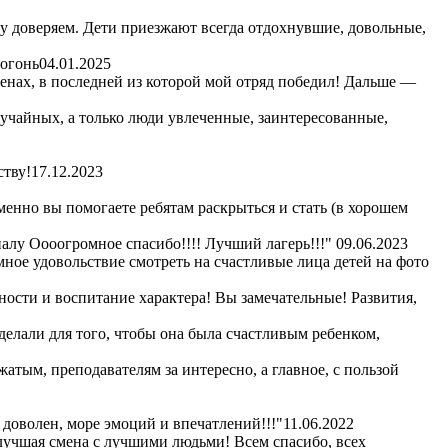
му доверяем. Дети приезжают всегда отдохнувшие, довольные,
 огонь
04.01.2025
сменах, в последней из которой мой отряд победил! Дальше —
лучайных, а только люди увлеченные, заинтересованные,
ству!
17.12.2023
енно вы помогаете ребятам раскрыться и стать (в хорошем
алу Оооогромное спасибо!!!! Лучший лагерь!!!"
09.06.2023
омное удовольствие смотреть на счастливые лица детей на фото
ности и воспитание характера! Вы замечательные! Развития,
сделали для того, чтобы она была счастливым ребенком,
жатым, преподавателям за интересно, а главное, с пользой
 доволен, море эмоций и впечатлений!!!"
11.06.2022
 лучшая смена с лучшими людьми! Всем спасибо, всех