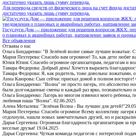
Для перевода средств от физического лица на счет фонда дост
достаточно указать лишь сумму перевода.
Госуслуги.Дом — приложение для решения вопросов ЖКХ: пере
о плановых и аварийных работах, направление заявок и оценка
Все объявления
Отзывы о нас
Ольга Бондаренко: "В Зелёной волне самые лучшие вожатые. С 
Мария Пехтерева: Спасибо вам огромное! То, как дети любят ваш
Юлия Юлия: Спасибо огромное организаторам, педагогам и в
Тамара Федорова: Добрый день! Хочется выразить благодарност
Тамара Федорова: Я, как родитель, тоже довольна: вожатыми, 
Анна Каюрова: Сын сейчас приехал домой в полном восторге! 
Ольга Бондаренко: "Волна" не просто лагерь, это абсолютно но
были долгожданные смены и каждый раз ярко, познавательно 
Ольга Бондаренко: Лагерь во многом изменил моего ребенка, п
любимая наша "Волна".
02.06.2025
Алена Мотылева: "Зелёная Волна - Вы лучшие для детей!"
29.05
Мария Пехтерева: Спасибо огромное Всему коллективу лагеря
отдохнули, нашли новых замечательных друзей, но и раскрыли
Дарья Сергеевна: Огромная благодарность организаторам за пр
веселые друзья!
19.04.2025
Дарья Сергеевна: Чуткая команда педагогов с интересной пода