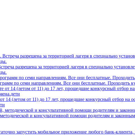
0. Встреча разрешена за территорией лагеря в специально устано
цы.
грамм по семи направлениям. Все они бесплатные. Проходить ку
т 14 (летом от 11) до 17 лет, прошедшие конкурсный отбор на 
ети
 методической и консультативной помощи родителям и законным