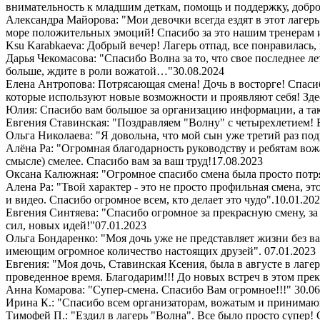
внимательность к младшим деткам, помощь и поддержку, добро
Александра Майорова: "Мои девочки всегда ездят в этот лаге
море положительных эмоций! Спасибо за это нашим тренерам 
Ksu Karabkaeva: Добрый вечер! Лагерь отпад, все понравилась,
Дарья Чекомасова: "Спасибо Волна за то, что свое последнее ле
больше, ждите в роли вожатой…"
30.08.2024
Елена Антропова: Потрясающая смена! Дочь в восторге! Спасибо
которые используют новые возможности и проявляют себя! Здес
Юлия: Спасибо вам большое за организацию информации, а так
Евгения Ставинская: "Поздравляем "Волну" с четырехлетием! 
Ольга Николаева: "Я довольна, что мой сын уже третий раз под
Алёна Ра: "Огромная благодарность руководству и ребятам вож
смысле) смелее. Спасибо вам за ваш труд!
17.08.2023
Оксана Калюжная: "Огромное спасибо смена была просто потря
Алена Ра: "Твой характер - это не просто профильная смена, э
и видео. Спасибо огромное всем, кто делает это чудо".
10.01.20
Евгения Синтяева: "Спасибо огромное за прекрасную смену, за
сил, новых идей!"
07.01.2023
Ольга Бондаренко: "Моя дочь уже не представляет жизни без ва
имеющим огромное количество настоящих друзей".
07.01.2023
Евгения: "Моя дочь, Ставинская Ксения, была в августе в лаге
проведенное время. Благодарим!!! До новых встреч в этом пре
Анна Комарова: "Супер-смена. Спасибо Вам огромное!!!"
30.06
Ирина К.: "Спасибо всем организаторам, вожатым и принимающи
Тимофей П.: "Ездил в лагерь "Волна". Все было просто супер