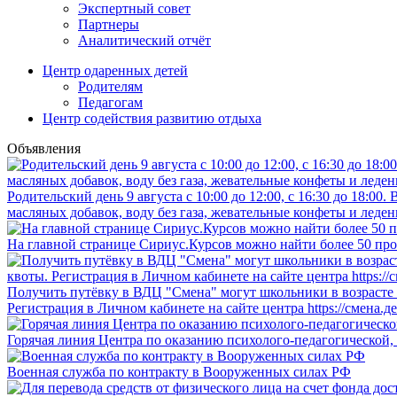
Экспертный совет
Партнеры
Аналитический отчёт
Центр одаренных детей
Родителям
Педагогам
Центр содействия развитию отдыха
Объявления
Родительский день 9 августа с 10:00 до 12:00, с 16:30 до 18:0
масляных добавок, воду без газа, жевательные конфеты и леден
На главной странице Сириус.Курсов можно найти более 50 про
Получить путёвку в ВДЦ "Смена" могут школьники в возрасте о
Регистрация в Личном кабинете на сайте центра https://смена.д
Горячая линия Центра по оказанию психолого-педагогической,
Военная служба по контракту в Вооруженных силах РФ