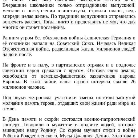
Вчерашние школьники только отпраздновали выпускной,
мечтали о поступлении в институты, строили планы, ведь
впереди целая жизнь. По традиции выпускники отправились
встречать рассвет. Тогда никто и представить не мог, что для
многих он станет последним.
Ранним утром без объявления войны фашистская Германия и
её союзники напали на Советский Союз. Началась Великая
Отечественная война, разделившая жизнь миллионов людей
на до и после.
На фронте и в тылу, в партизанских отрядах и в подполье
советский народ сражался с врагом. Отстояв свою землю,
освободили от немецко-фашистских захватчиков народы
Европы. В этой войне наша страна потеряла свыше 26
миллионов человек.
Под звуки метронома участники смены почтили минутой
молчания память героев, отдавших свои жизни ради мира на
земле.
В День памяти и скорби состоялся военно-патриотический
концерт. Говорили о мужестве и подвиге людей, которые
защищали нашу Родину. Со сцены звучали стихи о войне
Роберта Рождественского, Мусы Джалиля, Дениса Золотова и