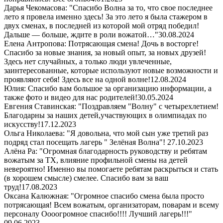
Дарья Чекомасова: "Спасибо Волна за то, что свое последнее
лето я провела именно здесь! За это лето я была стажером в
двух сменах, в последней из которой мой отряд победил!
Дальше — больше, ждите в роли вожатой…"
30.08.2024
Елена Антропова: Потрясающая смена! Дочь в восторге!
Спасибо за новые знания, за новый опыт, за новых друзей!
Здесь нет случайных, а только люди увлеченные,
заинтересованные, которые используют новые возможности и
проявляют себя! Здесь все на одной волне!
12.08.2024
Юлия: Спасибо вам большое за организацию информации, а
также фото и видео для нас родителей!
30.05.2024
Евгения Ставинская: "Поздравляем "Волну" с четырехлетием!
Благодарны за наших детей,участвующих в олимпиадах по
искусству!
17.12.2023
Ольга Николаева: "Я довольна, что мой сын уже третий раз
подряд стал посещать лагерь " Зелёная Волна"!
27.10.2023
Алёна Ра: "Огромная благодарность руководству и ребятам
вожатым за ТХ, влияние профильной смены на детей
невероятно! Именно вы помогаете ребятам раскрыться и стать
(в хорошем смысле) смелее. Спасибо вам за ваш
труд!
17.08.2023
Оксана Калюжная: "Огромное спасибо смена была просто
потрясающая! Всем вожатым, организаторам, поварам и всему
персоналу Оооогромное спасибо!!!! Лучший лагерь!!!"
09.06.2023