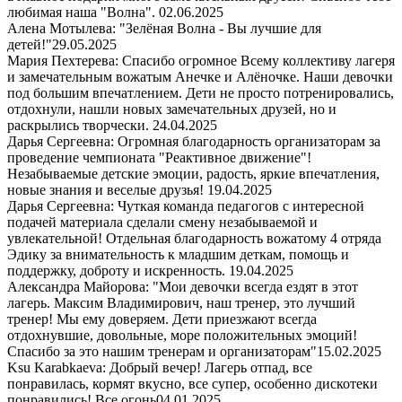
любимая наша "Волна".
02.06.2025
Алена Мотылева: "Зелёная Волна - Вы лучшие для
детей!"
29.05.2025
Мария Пехтерева: Спасибо огромное Всему коллективу лагеря
и замечательным вожатым Анечке и Алёночке. Наши девочки
под большим впечатлением. Дети не просто потренировались,
отдохнули, нашли новых замечательных друзей, но и
раскрылись творчески.
24.04.2025
Дарья Сергеевна: Огромная благодарность организаторам за
проведение чемпионата "Реактивное движение"!
Незабываемые детские эмоции, радость, яркие впечатления,
новые знания и веселые друзья!
19.04.2025
Дарья Сергеевна: Чуткая команда педагогов с интересной
подачей материала сделали смену незабываемой и
увлекательной! Отдельная благодарность вожатому 4 отряда
Эдику за внимательность к младшим деткам, помощь и
поддержку, доброту и искренность.
19.04.2025
Александра Майорова: "Мои девочки всегда ездят в этот
лагерь. Максим Владимирович, наш тренер, это лучший
тренер! Мы ему доверяем. Дети приезжают всегда
отдохнувшие, довольные, море положительных эмоций!
Спасибо за это нашим тренерам и организаторам"
15.02.2025
Ksu Karabkaeva: Добрый вечер! Лагерь отпад, все
понравилась, кормят вкусно, все супер, особенно дискотеки
понравились! Все огонь
04.01.2025