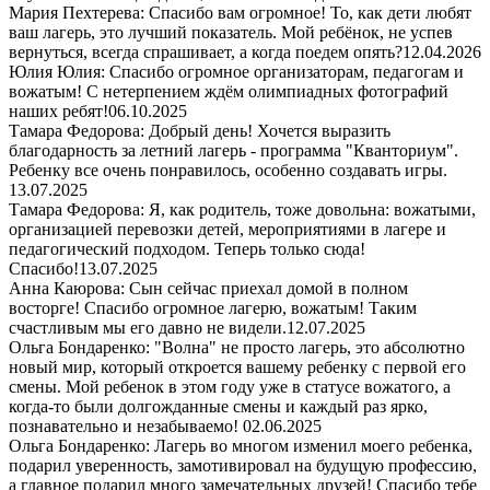
Мария Пехтерева: Спасибо вам огромное! То, как дети любят
ваш лагерь, это лучший показатель. Мой ребёнок, не успев
вернуться, всегда спрашивает, а когда поедем опять?
12.04.2026
Юлия Юлия: Спасибо огромное организаторам, педагогам и
вожатым! С нетерпением ждём олимпиадных фотографий
наших ребят!
06.10.2025
Тамара Федорова: Добрый день! Хочется выразить
благодарность за летний лагерь - программа "Кванториум".
Ребенку все очень понравилось, особенно создавать игры.
13.07.2025
Тамара Федорова: Я, как родитель, тоже довольна: вожатыми,
организацией перевозки детей, мероприятиями в лагере и
педагогический подходом. Теперь только сюда!
Спасибо!
13.07.2025
Анна Каюрова: Сын сейчас приехал домой в полном
восторге! Спасибо огромное лагерю, вожатым! Таким
счастливым мы его давно не видели.
12.07.2025
Ольга Бондаренко: "Волна" не просто лагерь, это абсолютно
новый мир, который откроется вашему ребенку с первой его
смены. Мой ребенок в этом году уже в статусе вожатого, а
когда-то были долгожданные смены и каждый раз ярко,
познавательно и незабываемо!
02.06.2025
Ольга Бондаренко: Лагерь во многом изменил моего ребенка,
подарил уверенность, замотивировал на будущую профессию,
а главное подарил много замечательных друзей! Спасибо тебе