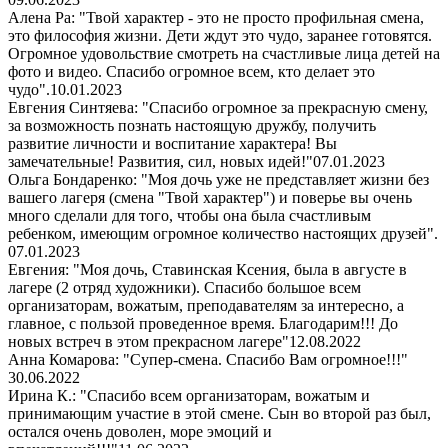
Алена Ра: "Твой характер - это не просто профильная смена,
это философия жизни. Дети ждут это чудо, заранее готовятся.
Огромное удовольствие смотреть на счастливые лица детей на
фото и видео. Спасибо огромное всем, кто делает это
чудо".
10.01.2023
Евгения Синтяева: "Спасибо огромное за прекрасную смену,
за возможность познать настоящую дружбу, получить
развитие личности и воспитание характера! Вы
замечательные! Развития, сил, новых идей!"
07.01.2023
Ольга Бондаренко: "Моя дочь уже не представляет жизни без
вашего лагеря (смена "Твой характер") и поверье вы очень
много сделали для того, чтобы она была счастливым
ребенком, имеющим огромное количество настоящих друзей".
07.01.2023
Евгения: "Моя дочь, Ставинская Ксения, была в августе в
лагере (2 отряд художники). Спасибо большое всем
организаторам, вожатым, преподавателям за интересно, а
главное, с пользой проведенное время. Благодарим!!! До
новых встреч в этом прекрасном лагере"
12.08.2022
Анна Комарова: "Супер-смена. Спасибо Вам огромное!!!"
30.06.2022
Ирина К.: "Спасибо всем организаторам, вожатым и
принимающим участие в этой смене. Сын во второй раз был,
остался очень доволен, море эмоций и