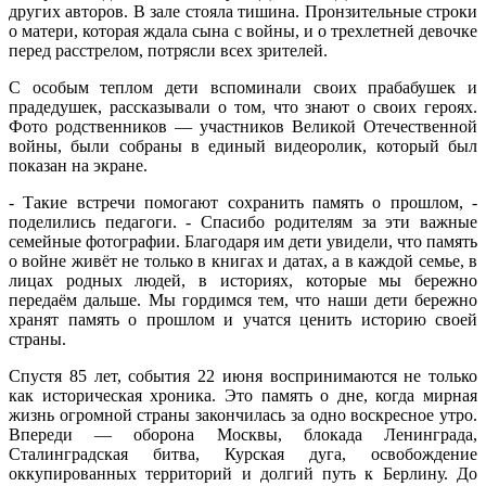
других авторов. В зале стояла тишина. Пронзительные строки
о матери, которая ждала сына с войны, и о трехлетней девочке
перед расстрелом, потрясли всех зрителей.
С особым теплом дети вспоминали своих прабабушек и
прадедушек, рассказывали о том, что знают о своих героях.
Фото родственников — участников Великой Отечественной
войны, были собраны в единый видеоролик, который был
показан на экране.
- Такие встречи помогают сохранить память о прошлом, -
поделились педагоги. - Спасибо родителям за эти важные
семейные фотографии. Благодаря им дети увидели, что память
о войне живёт не только в книгах и датах, а в каждой семье, в
лицах родных людей, в историях, которые мы бережно
передаём дальше. Мы гордимся тем, что наши дети бережно
хранят память о прошлом и учатся ценить историю своей
страны.
Спустя 85 лет, события 22 июня воспринимаются не только
как историческая хроника. Это память о дне, когда мирная
жизнь огромной страны закончилась за одно воскресное утро.
Впереди — оборона Москвы, блокада Ленинграда,
Сталинградская битва, Курская дуга, освобождение
оккупированных территорий и долгий путь к Берлину. До