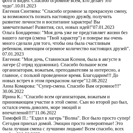
фото и видео. Спасибо огромное всем, кто делает это
чудо".
10.01.2023
Евгения Синтяева: "Спасибо огромное за прекрасную смену,
за возможность познать настоящую дружбу, получить
развитие личности и воспитание характера! Вы
замечательные! Развития, сил, новых идей!"
07.01.2023
Ольга Бондаренко: "Моя дочь уже не представляет жизни без
вашего лагеря (смена "Твой характер") и поверье вы очень
много сделали для того, чтобы она была счастливым
ребенком, имеющим огромное количество настоящих друзей".
07.01.2023
Евгения: "Моя дочь, Ставинская Ксения, была в августе в
лагере (2 отряд художники). Спасибо большое всем
организаторам, вожатым, преподавателям за интересно, а
главное, с пользой проведенное время. Благодарим!!! До
новых встреч в этом прекрасном лагере"
12.08.2022
Анна Комарова: "Супер-смена. Спасибо Вам огромное!!!"
30.06.2022
Ирина К.: "Спасибо всем организаторам, вожатым и
принимающим участие в этой смене. Сын во второй раз был,
остался очень доволен, море эмоций и
впечатлений!!!"
11.06.2022
Тимофей П.: "Ездил в лагерь "Волна". Все было просто супер!
Сегодня приехал домой. Эмоции просто невероятные! Это
была лучшая смена с лучшими людьми! Всем спасибо, всех