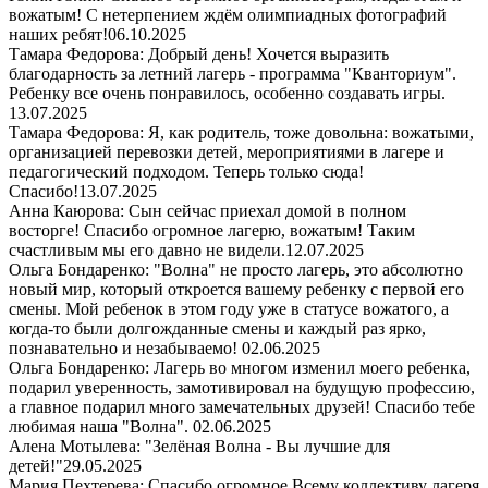
вожатым! С нетерпением ждём олимпиадных фотографий
наших ребят!
06.10.2025
Тамара Федорова: Добрый день! Хочется выразить
благодарность за летний лагерь - программа "Кванториум".
Ребенку все очень понравилось, особенно создавать игры.
13.07.2025
Тамара Федорова: Я, как родитель, тоже довольна: вожатыми,
организацией перевозки детей, мероприятиями в лагере и
педагогический подходом. Теперь только сюда!
Спасибо!
13.07.2025
Анна Каюрова: Сын сейчас приехал домой в полном
восторге! Спасибо огромное лагерю, вожатым! Таким
счастливым мы его давно не видели.
12.07.2025
Ольга Бондаренко: "Волна" не просто лагерь, это абсолютно
новый мир, который откроется вашему ребенку с первой его
смены. Мой ребенок в этом году уже в статусе вожатого, а
когда-то были долгожданные смены и каждый раз ярко,
познавательно и незабываемо!
02.06.2025
Ольга Бондаренко: Лагерь во многом изменил моего ребенка,
подарил уверенность, замотивировал на будущую профессию,
а главное подарил много замечательных друзей! Спасибо тебе
любимая наша "Волна".
02.06.2025
Алена Мотылева: "Зелёная Волна - Вы лучшие для
детей!"
29.05.2025
Мария Пехтерева: Спасибо огромное Всему коллективу лагеря