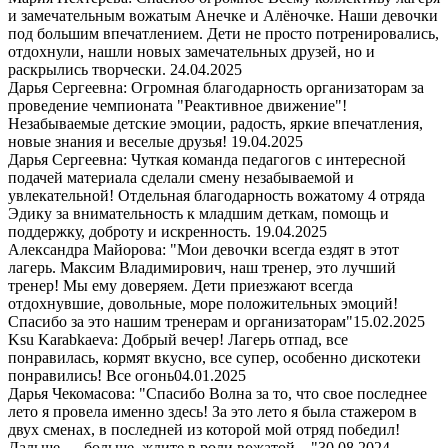
и замечательным вожатым Анечке и Алёночке. Наши девочки
под большим впечатлением. Дети не просто потренировались,
отдохнули, нашли новых замечательных друзей, но и
раскрылись творчески.
24.04.2025
Дарья Сергеевна: Огромная благодарность организаторам за
проведение чемпионата "Реактивное движение"!
Незабываемые детские эмоции, радость, яркие впечатления,
новые знания и веселые друзья!
19.04.2025
Дарья Сергеевна: Чуткая команда педагогов с интересной
подачей материала сделали смену незабываемой и
увлекательной! Отдельная благодарность вожатому 4 отряда
Эдику за внимательность к младшим деткам, помощь и
поддержку, доброту и искренность.
19.04.2025
Александра Майорова: "Мои девочки всегда ездят в этот
лагерь. Максим Владимирович, наш тренер, это лучший
тренер! Мы ему доверяем. Дети приезжают всегда
отдохнувшие, довольные, море положительных эмоций!
Спасибо за это нашим тренерам и организаторам"
15.02.2025
Ksu Karabkaeva: Добрый вечер! Лагерь отпад, все
понравилась, кормят вкусно, все супер, особенно дискотеки
понравились! Все огонь
04.01.2025
Дарья Чекомасова: "Спасибо Волна за то, что свое последнее
лето я провела именно здесь! За это лето я была стажером в
двух сменах, в последней из которой мой отряд победил!
Дальше — больше, ждите в роли вожатой…"
30.08.2024