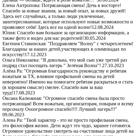
Елена Антропова: Потрясающая смена! Дочь в восторге!
Спасибо за новые знания, за новый опыт, за новых друзей!
Здесь нет случайных, а только люди увлеченные,
заинтересованные, которые используют новые возможности и
проявляют себя! Здесь все на одной волне!
12.08.2024
Юлия: Спасибо вам большое за организацию информации, а
также фото и видео для нас родителей!
30.05.2024
Евгения Ставинская: "Поздравляем "Волну" с четырехлетием!
Благодарны за наших детей,участвующих в олимпиадах по
искусству!
17.12.2023
Ольга Николаева: "Я довольна, что мой сын уже третий раз
подряд стал посещать лагерь " Зелёная Волна"!
27.10.2023
Алёна Ра: "Огромная благодарность руководству и ребятам
вожатым за ТХ, влияние профильной смены на детей
невероятно! Именно вы помогаете ребятам раскрыться и стать
(в хорошем смысле) смелее. Спасибо вам за ваш
труд!
17.08.2023
Оксана Калюжная: "Огромное спасибо смена была просто
потрясающая! Всем вожатым, организаторам, поварам и всему
персоналу Оооогромное спасибо!!!! Лучший лагерь!!!"
09.06.2023
Алена Ра: "Твой характер - это не просто профильная смена,
это философия жизни. Дети ждут это чудо, заранее готовятся.
Огромное удовольствие смотреть на счастливые лица детей на