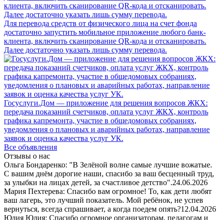
Для перевода средств от физического лица на счет фонда
достаточно запустить мобильное приложение любого банк-
клиента, включить сканирование QR-кода и отсканировать.
Далее достаточно указать лишь сумму перевода.
Госуслуги.Дом — приложение для решения вопросов ЖКХ:
передача показаний счетчиков, оплата услуг ЖКХ, контроль
графика капремонта, участие в общедомовых собраниях,
уведомления о плановых и аварийных работах, направление
заявок и оценка качества услуг УК.
Все объявления
Отзывы о нас
Ольга Бондаренко: "В Зелёной волне самые лучшие вожатые.
С вашим днём дорогие наши, спасибо за ваш бесценный труд,
за улыбки на лицах детей, за счастливое детство".
24.06.2026
Мария Пехтерева: Спасибо вам огромное! То, как дети любят
ваш лагерь, это лучший показатель. Мой ребёнок, не успев
вернуться, всегда спрашивает, а когда поедем опять?
12.04.2026
Юлия Юлия: Спасибо огромное организаторам, педагогам и