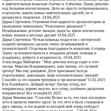
и замечательным вожатым Анечке и Алёночке. Наши девочки
под большим впечатлением. Дети не просто потренировались,
отдохнули, нашли новых замечательных друзей, но и
раскрылись творчески.
24.04.2025
Дарья Сергеевна: Огромная благодарность организаторам за
проведение чемпионата "Реактивное движение"!
Незабываемые детские эмоции, радость, яркие впечатления,
новые знания и веселые друзья!
19.04.2025
Дарья Сергеевна: Чуткая команда педагогов с интересной
подачей материала сделали смену незабываемой и
увлекательной! Отдельная благодарность вожатому 4 отряда
Эдику за внимательность к младшим деткам, помощь и
поддержку, доброту и искренность.
19.04.2025
Александра Майорова: "Мои девочки всегда ездят в этот
лагерь. Максим Владимирович, наш тренер, это лучший
тренер! Мы ему доверяем. Дети приезжают всегда
отдохнувшие, довольные, море положительных эмоций!
Спасибо за это нашим тренерам и организаторам"
15.02.2025
Ksu Karabkaeva: Добрый вечер! Лагерь отпад, все
понравилась, кормят вкусно, все супер, особенно дискотеки
понравились! Все огонь
04.01.2025
Дарья Чекомасова: "Спасибо Волна за то, что свое последнее
лето я провела именно здесь! За это лето я была стажером в
двух сменах, в последней из которой мой отряд победил!
Дальше — больше, ждите в роли вожатой…"
30.08.2024