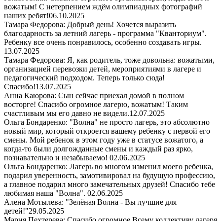
вожатым! С нетерпением ждём олимпиадных фотографий
наших ребят!
06.10.2025
Тамара Федорова: Добрый день! Хочется выразить
благодарность за летний лагерь - программа "Кванториум".
Ребенку все очень понравилось, особенно создавать игры.
13.07.2025
Тамара Федорова: Я, как родитель, тоже довольна: вожатыми,
организацией перевозки детей, мероприятиями в лагере и
педагогический подходом. Теперь только сюда!
Спасибо!
13.07.2025
Анна Каюрова: Сын сейчас приехал домой в полном
восторге! Спасибо огромное лагерю, вожатым! Таким
счастливым мы его давно не видели.
12.07.2025
Ольга Бондаренко: "Волна" не просто лагерь, это абсолютно
новый мир, который откроется вашему ребенку с первой его
смены. Мой ребенок в этом году уже в статусе вожатого, а
когда-то были долгожданные смены и каждый раз ярко,
познавательно и незабываемо!
02.06.2025
Ольга Бондаренко: Лагерь во многом изменил моего ребенка,
подарил уверенность, замотивировал на будущую профессию,
а главное подарил много замечательных друзей! Спасибо тебе
любимая наша "Волна".
02.06.2025
Алена Мотылева: "Зелёная Волна - Вы лучшие для
детей!"
29.05.2025
Мария Пехтерева: Спасибо огромное Всему коллективу лагеря