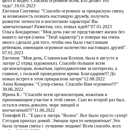
фото и видео. Спасибо огромное всем, кто делает это
чудо".
10.01.2023
Евгения Синтяева: "Спасибо огромное за прекрасную смену,
за возможность познать настоящую дружбу, получить
развитие личности и воспитание характера! Вы
замечательные! Развития, сил, новых идей!"
07.01.2023
Ольга Бондаренко: "Моя дочь уже не представляет жизни без
вашего лагеря (смена "Твой характер") и поверье вы очень
много сделали для того, чтобы она была счастливым
ребенком, имеющим огромное количество настоящих друзей".
07.01.2023
Евгения: "Моя дочь, Ставинская Ксения, была в августе в
лагере (2 отряд художники). Спасибо большое всем
организаторам, вожатым, преподавателям за интересно, а
главное, с пользой проведенное время. Благодарим!!! До
новых встреч в этом прекрасном лагере"
12.08.2022
Анна Комарова: "Супер-смена. Спасибо Вам огромное!!!"
30.06.2022
Ирина К.: "Спасибо всем организаторам, вожатым и
принимающим участие в этой смене. Сын во второй раз был,
остался очень доволен, море эмоций и
впечатлений!!!"
11.06.2022
Тимофей П.: "Ездил в лагерь "Волна". Все было просто супер!
Сегодня приехал домой. Эмоции просто невероятные! Это
была лучшая смена с лучшими людьми! Всем спасибо, всех