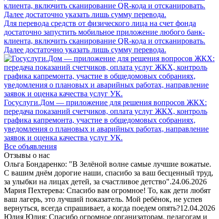
Для перевода средств от физического лица на счет фонда
достаточно запустить мобильное приложение любого банк-
клиента, включить сканирование QR-кода и отсканировать.
Далее достаточно указать лишь сумму перевода.
Госуслуги.Дом — приложение для решения вопросов ЖКХ:
передача показаний счетчиков, оплата услуг ЖКХ, контроль
графика капремонта, участие в общедомовых собраниях,
уведомления о плановых и аварийных работах, направление
заявок и оценка качества услуг УК.
Все объявления
Отзывы о нас
Ольга Бондаренко: "В Зелёной волне самые лучшие вожатые.
С вашим днём дорогие наши, спасибо за ваш бесценный труд,
за улыбки на лицах детей, за счастливое детство".
24.06.2026
Мария Пехтерева: Спасибо вам огромное! То, как дети любят
ваш лагерь, это лучший показатель. Мой ребёнок, не успев
вернуться, всегда спрашивает, а когда поедем опять?
12.04.2026
Юлия Юлия: Спасибо огромное организаторам, педагогам и