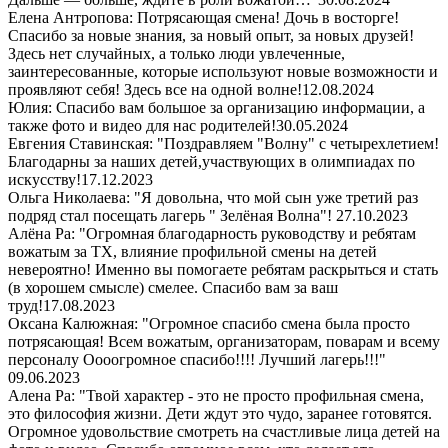
Елена Антропова: Потрясающая смена! Дочь в восторге!
Спасибо за новые знания, за новый опыт, за новых друзей!
Здесь нет случайных, а только люди увлеченные,
заинтересованные, которые используют новые возможности и
проявляют себя! Здесь все на одной волне!
12.08.2024
Юлия: Спасибо вам большое за организацию информации, а
также фото и видео для нас родителей!
30.05.2024
Евгения Ставинская: "Поздравляем "Волну" с четырехлетием!
Благодарны за наших детей,участвующих в олимпиадах по
искусству!
17.12.2023
Ольга Николаева: "Я довольна, что мой сын уже третий раз
подряд стал посещать лагерь " Зелёная Волна"!
27.10.2023
Алёна Ра: "Огромная благодарность руководству и ребятам
вожатым за ТХ, влияние профильной смены на детей
невероятно! Именно вы помогаете ребятам раскрыться и стать
(в хорошем смысле) смелее. Спасибо вам за ваш
труд!
17.08.2023
Оксана Калюжная: "Огромное спасибо смена была просто
потрясающая! Всем вожатым, организаторам, поварам и всему
персоналу Оооогромное спасибо!!!! Лучший лагерь!!!"
09.06.2023
Алена Ра: "Твой характер - это не просто профильная смена,
это философия жизни. Дети ждут это чудо, заранее готовятся.
Огромное удовольствие смотреть на счастливые лица детей на