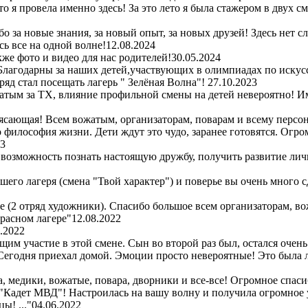
то я провела именно здесь! За это лето я была стажером в двух 
 за новые знания, за новый опыт, за новых друзей! Здесь нет с
ь все на одной волне!
12.08.2024
же фото и видео для нас родителей!
30.05.2024
Благодарны за наших детей,участвующих в олимпиадах по искус
ряд стал посещать лагерь " Зелёная Волна"!
27.10.2023
атым за ТХ, влияние профильной смены на детей невероятно! Им
сающая! Всем вожатым, организаторам, поварам и всему персон
то философия жизни. Дети ждут это чудо, заранее готовятся. Огр
23
 возможность познать настоящую дружбу, получить развитие лич
шего лагеря (смена "Твой характер") и поверье вы очень много 
ре (2 отряд художники). Спасибо большое всем организаторам, во
красном лагере"
12.08.2022
.2022
м участие в этой смене. Сын во второй раз был, остался очень
! Сегодня приехал домой. Эмоции просто невероятные! Это была
 медики, вожатые, повара, дворники и все-все! Огромное спасибо
 "Кадет МВД"! Настроилась на вашу волну и получила огромное 
ы! ..."
04.06.2022