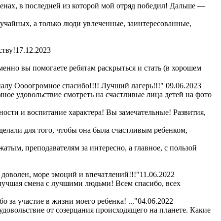
сменах, в последней из которой мой отряд победил! Дальше —
лучайных, а только люди увлеченные, заинтересованные,
ству!
17.12.2023
енно вы помогаете ребятам раскрыться и стать (в хорошем
алу Оооогромное спасибо!!!! Лучший лагерь!!!"
09.06.2023
омное удовольствие смотреть на счастливые лица детей на фото
ности и воспитание характера! Вы замечательные! Развития,
сделали для того, чтобы она была счастливым ребенком,
жатым, преподавателям за интересно, а главное, с пользой
 доволен, море эмоций и впечатлений!!!"
11.06.2022
 лучшая смена с лучшими людьми! Всем спасибо, всех
 за участие в жизни моего ребенка! ..."
04.06.2022
удовольствие от созерцания происходящего на планете. Какие