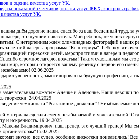
дача показаний счетчиков, оплата услуг ЖКХ, контроль график
 качества услуг УК.
вашим днём дорогие наши, спасибо за ваш бесценный труд, за улы
 лагерь, это лучший показатель. Мой ребёнок, не успев вернутьс
ожатым! С нетерпением ждём олимпиадных фотографий наших ре
ь за летний лагерь - программа "Кванториум". Ребенку все очен
организацией перевозки детей, мероприятиями в лагере и педаго
Спасибо огромное лагерю, вожатым! Таким счастливым мы его д
вый мир, который откроется вашему ребенку с первой его смены. 
и незабываемо!
02.06.2025
одарил уверенность, замотивировал на будущую профессию, а гл
.2025
 и замечательным вожатым Анечке и Алёночке. Наши девочки по
сь творчески.
24.04.2025
оведение чемпионата "Реактивное движение"! Незабываемые детс
чей материала сделали смену незабываемой и увлекательной! Отд
ту и искренность.
19.04.2025
рь. Максим Владимирович, наш тренер, это лучший тренер! Мы е
и организаторам"
15.02.2025
 кормят вкусно, все супер, особенно дискотеки понравились! Все