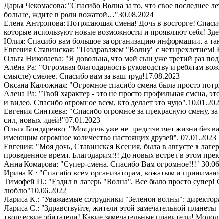
Дарья Чекомасова: "Спасибо Волна за то, что свое последнее ле
больше, ждите в роли вожатой…"
30.08.2024
Елена Антропова: Потрясающая смена! Дочь в восторге! Спасибо
которые используют новые возможности и проявляют себя! Здес
Юлия: Спасибо вам большое за организацию информации, а так
Евгения Ставинская: "Поздравляем "Волну" с четырехлетием! 
Ольга Николаева: "Я довольна, что мой сын уже третий раз под
Алёна Ра: "Огромная благодарность руководству и ребятам вож
смысле) смелее. Спасибо вам за ваш труд!
17.08.2023
Оксана Калюжная: "Огромное спасибо смена была просто потря
Алена Ра: "Твой характер - это не просто профильная смена, э
и видео. Спасибо огромное всем, кто делает это чудо".
10.01.20
Евгения Синтяева: "Спасибо огромное за прекрасную смену, за
сил, новых идей!"
07.01.2023
Ольга Бондаренко: "Моя дочь уже не представляет жизни без ва
имеющим огромное количество настоящих друзей".
07.01.2023
Евгения: "Моя дочь, Ставинская Ксения, была в августе в лаге
проведенное время. Благодарим!!! До новых встреч в этом пре
Анна Комарова: "Супер-смена. Спасибо Вам огромное!!!"
30.06
Ирина К.: "Спасибо всем организаторам, вожатым и принимающи
Тимофей П.: "Ездил в лагерь "Волна". Все было просто супер
люблю"
10.06.2022
Лариса К.: "Уважаемые сотрудники "Зелёной волны": директора,
Лариса С.: "Здравствуйте, жители этой замечательной планеты
творческие обитатели! Какие замечательные правители! Молодц