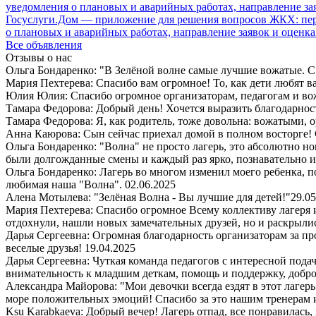
Госуслуги.Дом — приложение для решения вопросов ЖКХ: пере
о плановых и аварийных работах, направление заявок и оценка
Все объявления
Отзывы о нас
Ольга Бондаренко: "В Зелёной волне самые лучшие вожатые. С 
Мария Пехтерева: Спасибо вам огромное! То, как дети любят ваш
Юлия Юлия: Спасибо огромное организаторам, педагогам и в
Тамара Федорова: Добрый день! Хочется выразить благодарност
Тамара Федорова: Я, как родитель, тоже довольна: вожатыми, 
Анна Каюрова: Сын сейчас приехал домой в полном восторге! 
Ольга Бондаренко: "Волна" не просто лагерь, это абсолютно но
были долгожданные смены и каждый раз ярко, познавательно 
Ольга Бондаренко: Лагерь во многом изменил моего ребенка, п
любимая наша "Волна".
02.06.2025
Алена Мотылева: "Зелёная Волна - Вы лучшие для детей!"
29.05
Мария Пехтерева: Спасибо огромное Всему коллективу лагеря
отдохнули, нашли новых замечательных друзей, но и раскрыли
Дарья Сергеевна: Огромная благодарность организаторам за пр
веселые друзья!
19.04.2025
Дарья Сергеевна: Чуткая команда педагогов с интересной пода
внимательность к младшим деткам, помощь и поддержку, добро
Александра Майорова: "Мои девочки всегда ездят в этот лаге
море положительных эмоций! Спасибо за это нашим тренерам 
Ksu Karabkaeva: Добрый вечер! Лагерь отпад, все понравилась,