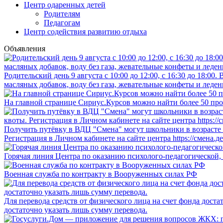
Центр одаренных детей
Родителям
Педагогам
Центр содействия развитию отдыха
Объявления
Родительский день 9 августа с 10:00 до 12:00, с 16:30 до 18:0
масляных добавок, воду без газа, жевательные конфеты и леден
На главной странице Сириус.Курсов можно найти более 50 про
Получить путёвку в ВДЦ "Смена" могут школьники в возрасте о
Регистрация в Личном кабинете на сайте центра https://смена.д
Горячая линия Центра по оказанию психолого-педагогической,
Военная служба по контракту в Вооруженных силах РФ
Для перевода средств от физического лица на счет фонда дост
достаточно указать лишь сумму перевода.