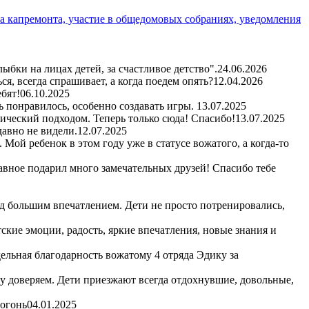
а капремонта, участие в общедомовых собраниях, уведомления
бки на лицах детей, за счастливое детство".
24.06.2026
я, всегда спрашивает, а когда поедем опять?
12.04.2026
бят!
06.10.2025
ь понравилось, особенно создавать игры.
13.07.2025
гический подходом. Теперь только сюда! Спасибо!
13.07.2025
авно не видели.
12.07.2025
Мой ребенок в этом году уже в статусе вожатого, а когда-то
авное подарил много замечательных друзей! Спасибо тебе
д большим впечатлением. Дети не просто потренировались,
кие эмоции, радость, яркие впечатления, новые знания и
ельная благодарность вожатому 4 отряда Эдику за
му доверяем. Дети приезжают всегда отдохнувшие, довольные,
 огонь
04.01.2025