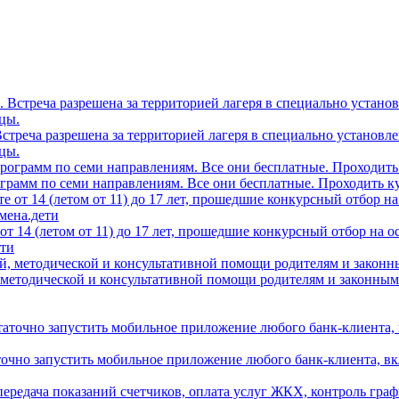
0. Встреча разрешена за территорией лагеря в специально устано
цы.
грамм по семи направлениям. Все они бесплатные. Проходить ку
т 14 (летом от 11) до 17 лет, прошедшие конкурсный отбор на 
ети
 методической и консультативной помощи родителям и законным
аточно запустить мобильное приложение любого банк-клиента, в