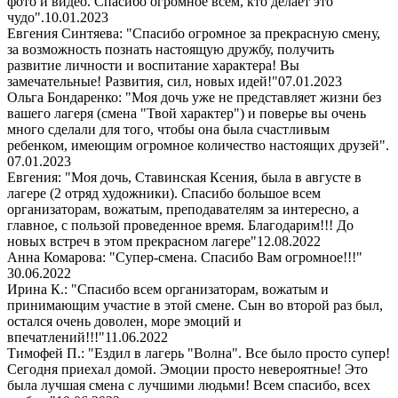
фото и видео. Спасибо огромное всем, кто делает это
чудо".
10.01.2023
Евгения Синтяева: "Спасибо огромное за прекрасную смену,
за возможность познать настоящую дружбу, получить
развитие личности и воспитание характера! Вы
замечательные! Развития, сил, новых идей!"
07.01.2023
Ольга Бондаренко: "Моя дочь уже не представляет жизни без
вашего лагеря (смена "Твой характер") и поверье вы очень
много сделали для того, чтобы она была счастливым
ребенком, имеющим огромное количество настоящих друзей".
07.01.2023
Евгения: "Моя дочь, Ставинская Ксения, была в августе в
лагере (2 отряд художники). Спасибо большое всем
организаторам, вожатым, преподавателям за интересно, а
главное, с пользой проведенное время. Благодарим!!! До
новых встреч в этом прекрасном лагере"
12.08.2022
Анна Комарова: "Супер-смена. Спасибо Вам огромное!!!"
30.06.2022
Ирина К.: "Спасибо всем организаторам, вожатым и
принимающим участие в этой смене. Сын во второй раз был,
остался очень доволен, море эмоций и
впечатлений!!!"
11.06.2022
Тимофей П.: "Ездил в лагерь "Волна". Все было просто супер!
Сегодня приехал домой. Эмоции просто невероятные! Это
была лучшая смена с лучшими людьми! Всем спасибо, всех