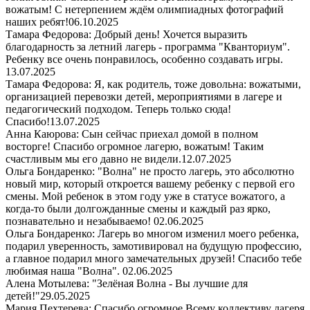
вожатым! С нетерпением ждём олимпиадных фотографий
наших ребят!
06.10.2025
Тамара Федорова: Добрый день! Хочется выразить
благодарность за летний лагерь - программа "Кванториум".
Ребенку все очень понравилось, особенно создавать игры.
13.07.2025
Тамара Федорова: Я, как родитель, тоже довольна: вожатыми,
организацией перевозки детей, мероприятиями в лагере и
педагогический подходом. Теперь только сюда!
Спасибо!
13.07.2025
Анна Каюрова: Сын сейчас приехал домой в полном
восторге! Спасибо огромное лагерю, вожатым! Таким
счастливым мы его давно не видели.
12.07.2025
Ольга Бондаренко: "Волна" не просто лагерь, это абсолютно
новый мир, который откроется вашему ребенку с первой его
смены. Мой ребенок в этом году уже в статусе вожатого, а
когда-то были долгожданные смены и каждый раз ярко,
познавательно и незабываемо!
02.06.2025
Ольга Бондаренко: Лагерь во многом изменил моего ребенка,
подарил уверенность, замотивировал на будущую профессию,
а главное подарил много замечательных друзей! Спасибо тебе
любимая наша "Волна".
02.06.2025
Алена Мотылева: "Зелёная Волна - Вы лучшие для
детей!"
29.05.2025
Мария Пехтерева: Спасибо огромное Всему коллективу лагеря