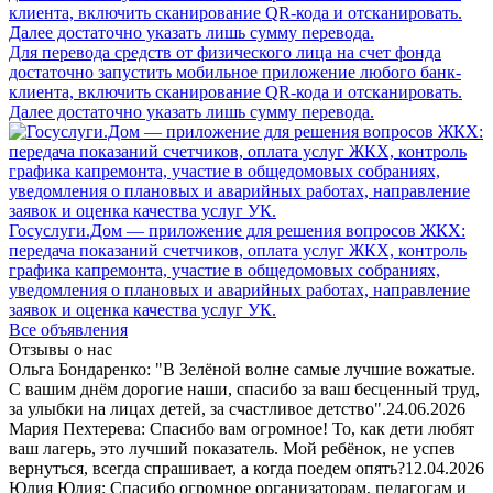
Для перевода средств от физического лица на счет фонда
достаточно запустить мобильное приложение любого банк-
клиента, включить сканирование QR-кода и отсканировать.
Далее достаточно указать лишь сумму перевода.
Госуслуги.Дом — приложение для решения вопросов ЖКХ:
передача показаний счетчиков, оплата услуг ЖКХ, контроль
графика капремонта, участие в общедомовых собраниях,
уведомления о плановых и аварийных работах, направление
заявок и оценка качества услуг УК.
Все объявления
Отзывы о нас
Ольга Бондаренко: "В Зелёной волне самые лучшие вожатые.
С вашим днём дорогие наши, спасибо за ваш бесценный труд,
за улыбки на лицах детей, за счастливое детство".
24.06.2026
Мария Пехтерева: Спасибо вам огромное! То, как дети любят
ваш лагерь, это лучший показатель. Мой ребёнок, не успев
вернуться, всегда спрашивает, а когда поедем опять?
12.04.2026
Юлия Юлия: Спасибо огромное организаторам, педагогам и