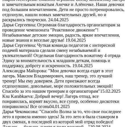
и замечательным вожатым Анечке и Алёночке. Наши девочки
под большим впечатлением. Дети не просто потренировались,
отдохнули, нашли новых замечательных друзей, но и
раскрылись творчески.
24.04.2025
Дарья Сергеевна: Огромная благодарность организаторам за
проведение чемпионата "Реактивное движение"!
Незабываемые детские эмоции, радость, яркие впечатления,
новые знания и веселые друзья!
19.04.2025
Дарья Сергеевна: Чуткая команда педагогов с интересной
подачей материала сделали смену незабываемой и
увлекательной! Отдельная благодарность вожатому 4 отряда
Эдику за внимательность к младшим деткам, помощь и
поддержку, доброту и искренность.
19.04.2025
Александра Майорова: "Мои девочки всегда ездят в этот
лагерь. Максим Владимирович, наш тренер, это лучший
тренер! Мы ему доверяем. Дети приезжают всегда
отдохнувшие, довольные, море положительных эмоций!
Спасибо за это нашим тренерам и организаторам"
15.02.2025
Ksu Karabkaeva: Добрый вечер! Лагерь отпад, все
понравилась, кормят вкусно, все супер, особенно дискотеки
понравились! Все огонь
04.01.2025
Дарья Чекомасова: "Спасибо Волна за то, что свое последнее
лето я провела именно здесь! За это лето я была стажером в
двух сменах, в последней из которой мой отряд победил!
Дальше — больше, ждите в роли вожатой…"
30.08.2024