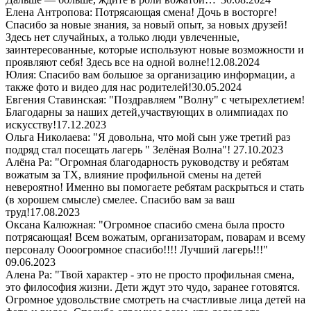
Елена Антропова: Потрясающая смена! Дочь в восторге!
Спасибо за новые знания, за новый опыт, за новых друзей!
Здесь нет случайных, а только люди увлеченные,
заинтересованные, которые используют новые возможности и
проявляют себя! Здесь все на одной волне!
12.08.2024
Юлия: Спасибо вам большое за организацию информации, а
также фото и видео для нас родителей!
30.05.2024
Евгения Ставинская: "Поздравляем "Волну" с четырехлетием!
Благодарны за наших детей,участвующих в олимпиадах по
искусству!
17.12.2023
Ольга Николаева: "Я довольна, что мой сын уже третий раз
подряд стал посещать лагерь " Зелёная Волна"!
27.10.2023
Алёна Ра: "Огромная благодарность руководству и ребятам
вожатым за ТХ, влияние профильной смены на детей
невероятно! Именно вы помогаете ребятам раскрыться и стать
(в хорошем смысле) смелее. Спасибо вам за ваш
труд!
17.08.2023
Оксана Калюжная: "Огромное спасибо смена была просто
потрясающая! Всем вожатым, организаторам, поварам и всему
персоналу Оооогромное спасибо!!!! Лучший лагерь!!!"
09.06.2023
Алена Ра: "Твой характер - это не просто профильная смена,
это философия жизни. Дети ждут это чудо, заранее готовятся.
Огромное удовольствие смотреть на счастливые лица детей на