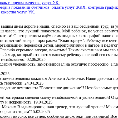
дача показаний счетчиков, оплата услуг ЖКХ, контроль график
 качества услуг УК.
вашим днём дорогие наши, спасибо за ваш бесценный труд, за улы
 лагерь, это лучший показатель. Мой ребёнок, не успев вернутьс
ожатым! С нетерпением ждём олимпиадных фотографий наших ре
ь за летний лагерь - программа "Кванториум". Ребенку все очен
организацией перевозки детей, мероприятиями в лагере и педаго
Спасибо огромное лагерю, вожатым! Таким счастливым мы его д
вый мир, который откроется вашему ребенку с первой его смены. 
и незабываемо!
02.06.2025
одарил уверенность, замотивировал на будущую профессию, а гл
.2025
 и замечательным вожатым Анечке и Алёночке. Наши девочки по
сь творчески.
24.04.2025
оведение чемпионата "Реактивное движение"! Незабываемые детс
чей материала сделали смену незабываемой и увлекательной! Отд
ту и искренность.
19.04.2025
рь. Максим Владимирович, наш тренер, это лучший тренер! Мы е
и организаторам"
15.02.2025
 кормят вкусно, все супер, особенно дискотеки понравились! Все