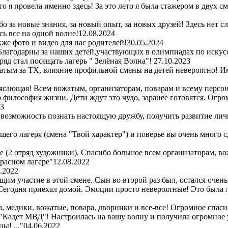
то я провела именно здесь! За это лето я была стажером в двух 
 за новые знания, за новый опыт, за новых друзей! Здесь нет с
ь все на одной волне!
12.08.2024
же фото и видео для нас родителей!
30.05.2024
Благодарны за наших детей,участвующих в олимпиадах по искус
ряд стал посещать лагерь " Зелёная Волна"!
27.10.2023
атым за ТХ, влияние профильной смены на детей невероятно! Им
сающая! Всем вожатым, организаторам, поварам и всему персон
то философия жизни. Дети ждут это чудо, заранее готовятся. Огр
23
 возможность познать настоящую дружбу, получить развитие лич
шего лагеря (смена "Твой характер") и поверье вы очень много 
ре (2 отряд художники). Спасибо большое всем организаторам, во
красном лагере"
12.08.2022
.2022
м участие в этой смене. Сын во второй раз был, остался очень
! Сегодня приехал домой. Эмоции просто невероятные! Это была
 медики, вожатые, повара, дворники и все-все! Огромное спасибо
 "Кадет МВД"! Настроилась на вашу волну и получила огромное 
ы! ..."
04.06.2022