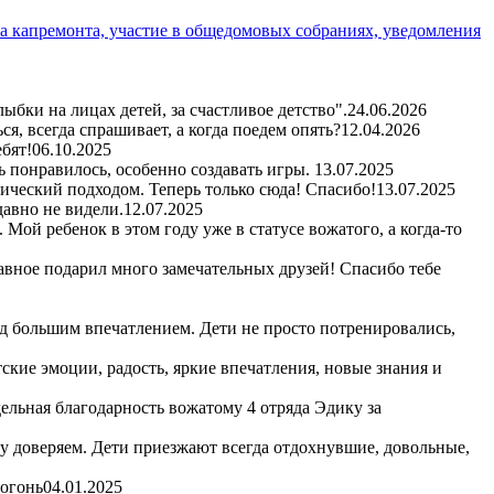
а капремонта, участие в общедомовых собраниях, уведомления
бки на лицах детей, за счастливое детство".
24.06.2026
я, всегда спрашивает, а когда поедем опять?
12.04.2026
бят!
06.10.2025
ь понравилось, особенно создавать игры.
13.07.2025
гический подходом. Теперь только сюда! Спасибо!
13.07.2025
авно не видели.
12.07.2025
Мой ребенок в этом году уже в статусе вожатого, а когда-то
авное подарил много замечательных друзей! Спасибо тебе
д большим впечатлением. Дети не просто потренировались,
кие эмоции, радость, яркие впечатления, новые знания и
ельная благодарность вожатому 4 отряда Эдику за
му доверяем. Дети приезжают всегда отдохнувшие, довольные,
 огонь
04.01.2025