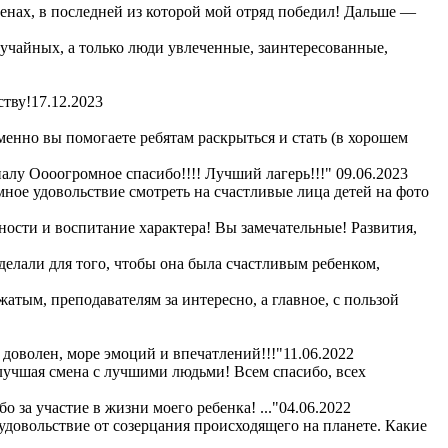
сменах, в последней из которой мой отряд победил! Дальше —
лучайных, а только люди увлеченные, заинтересованные,
ству!
17.12.2023
енно вы помогаете ребятам раскрыться и стать (в хорошем
алу Оооогромное спасибо!!!! Лучший лагерь!!!"
09.06.2023
омное удовольствие смотреть на счастливые лица детей на фото
ности и воспитание характера! Вы замечательные! Развития,
сделали для того, чтобы она была счастливым ребенком,
жатым, преподавателям за интересно, а главное, с пользой
 доволен, море эмоций и впечатлений!!!"
11.06.2022
 лучшая смена с лучшими людьми! Всем спасибо, всех
 за участие в жизни моего ребенка! ..."
04.06.2022
удовольствие от созерцания происходящего на планете. Какие