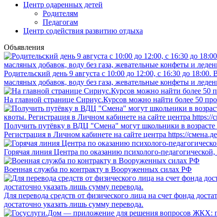
Центр одаренных детей
Родителям
Педагогам
Центр содействия развитию отдыха
Объявления
Родительский день 9 августа с 10:00 до 12:00, с 16:30 до 18:0
масляных добавок, воду без газа, жевательные конфеты и леден
На главной странице Сириус.Курсов можно найти более 50 про
Получить путёвку в ВДЦ "Смена" могут школьники в возрасте о
Регистрация в Личном кабинете на сайте центра https://смена.д
Горячая линия Центра по оказанию психолого-педагогической,
Военная служба по контракту в Вооруженных силах РФ
Для перевода средств от физического лица на счет фонда дост
достаточно указать лишь сумму перевода.