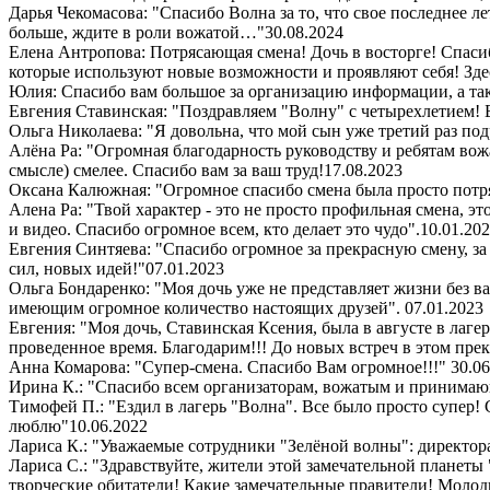
Дарья Чекомасова: "Спасибо Волна за то, что свое последнее ле
больше, ждите в роли вожатой…"
30.08.2024
Елена Антропова: Потрясающая смена! Дочь в восторге! Спасибо
которые используют новые возможности и проявляют себя! Здес
Юлия: Спасибо вам большое за организацию информации, а так
Евгения Ставинская: "Поздравляем "Волну" с четырехлетием! 
Ольга Николаева: "Я довольна, что мой сын уже третий раз под
Алёна Ра: "Огромная благодарность руководству и ребятам вож
смысле) смелее. Спасибо вам за ваш труд!
17.08.2023
Оксана Калюжная: "Огромное спасибо смена была просто потря
Алена Ра: "Твой характер - это не просто профильная смена, э
и видео. Спасибо огромное всем, кто делает это чудо".
10.01.20
Евгения Синтяева: "Спасибо огромное за прекрасную смену, за
сил, новых идей!"
07.01.2023
Ольга Бондаренко: "Моя дочь уже не представляет жизни без ва
имеющим огромное количество настоящих друзей".
07.01.2023
Евгения: "Моя дочь, Ставинская Ксения, была в августе в лаге
проведенное время. Благодарим!!! До новых встреч в этом пре
Анна Комарова: "Супер-смена. Спасибо Вам огромное!!!"
30.06
Ирина К.: "Спасибо всем организаторам, вожатым и принимающи
Тимофей П.: "Ездил в лагерь "Волна". Все было просто супер
люблю"
10.06.2022
Лариса К.: "Уважаемые сотрудники "Зелёной волны": директора,
Лариса С.: "Здравствуйте, жители этой замечательной планеты
творческие обитатели! Какие замечательные правители! Молодц