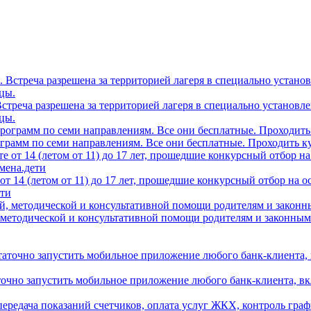
0. Встреча разрешена за территорией лагеря в специально устано
цы.
грамм по семи направлениям. Все они бесплатные. Проходить ку
т 14 (летом от 11) до 17 лет, прошедшие конкурсный отбор на 
ети
 методической и консультативной помощи родителям и законным
аточно запустить мобильное приложение любого банк-клиента, в