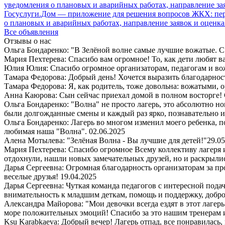
Госуслуги.Дом — приложение для решения вопросов ЖКХ: пере
о плановых и аварийных работах, направление заявок и оценка
Все объявления
Отзывы о нас
Ольга Бондаренко: "В Зелёной волне самые лучшие вожатые. С 
Мария Пехтерева: Спасибо вам огромное! То, как дети любят ваш
Юлия Юлия: Спасибо огромное организаторам, педагогам и в
Тамара Федорова: Добрый день! Хочется выразить благодарност
Тамара Федорова: Я, как родитель, тоже довольна: вожатыми, 
Анна Каюрова: Сын сейчас приехал домой в полном восторге! 
Ольга Бондаренко: "Волна" не просто лагерь, это абсолютно но
были долгожданные смены и каждый раз ярко, познавательно 
Ольга Бондаренко: Лагерь во многом изменил моего ребенка, п
любимая наша "Волна".
02.06.2025
Алена Мотылева: "Зелёная Волна - Вы лучшие для детей!"
29.05
Мария Пехтерева: Спасибо огромное Всему коллективу лагеря
отдохнули, нашли новых замечательных друзей, но и раскрыли
Дарья Сергеевна: Огромная благодарность организаторам за пр
веселые друзья!
19.04.2025
Дарья Сергеевна: Чуткая команда педагогов с интересной пода
внимательность к младшим деткам, помощь и поддержку, добро
Александра Майорова: "Мои девочки всегда ездят в этот лаге
море положительных эмоций! Спасибо за это нашим тренерам 
Ksu Karabkaeva: Добрый вечер! Лагерь отпад, все понравилась,