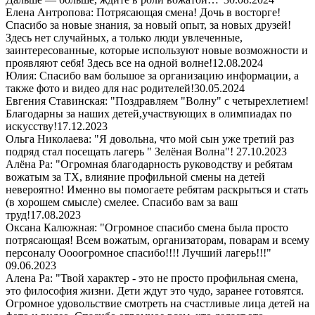
Елена Антропова: Потрясающая смена! Дочь в восторге!
Спасибо за новые знания, за новый опыт, за новых друзей!
Здесь нет случайных, а только люди увлеченные,
заинтересованные, которые используют новые возможности и
проявляют себя! Здесь все на одной волне!
12.08.2024
Юлия: Спасибо вам большое за организацию информации, а
также фото и видео для нас родителей!
30.05.2024
Евгения Ставинская: "Поздравляем "Волну" с четырехлетием!
Благодарны за наших детей,участвующих в олимпиадах по
искусству!
17.12.2023
Ольга Николаева: "Я довольна, что мой сын уже третий раз
подряд стал посещать лагерь " Зелёная Волна"!
27.10.2023
Алёна Ра: "Огромная благодарность руководству и ребятам
вожатым за ТХ, влияние профильной смены на детей
невероятно! Именно вы помогаете ребятам раскрыться и стать
(в хорошем смысле) смелее. Спасибо вам за ваш
труд!
17.08.2023
Оксана Калюжная: "Огромное спасибо смена была просто
потрясающая! Всем вожатым, организаторам, поварам и всему
персоналу Оооогромное спасибо!!!! Лучший лагерь!!!"
09.06.2023
Алена Ра: "Твой характер - это не просто профильная смена,
это философия жизни. Дети ждут это чудо, заранее готовятся.
Огромное удовольствие смотреть на счастливые лица детей на