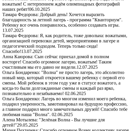
вожатым! С нетерпением ждём олимпиадных фотографий
наших ребят!
06.10.2025
Тамара Федорова: Добрый день! Хочется выразить
благодарность за летний лагерь - программа "Кванториум".
Ребенку все очень понравилось, особенно создавать игры.
13.07.2025
Тамара Федорова: Я, как родитель, тоже довольна: вожатыми,
организацией перевозки детей, мероприятиями в лагере и
педагогический подходом. Теперь только сюда!
Спасибо!
13.07.2025
Анна Каюрова: Сын сейчас приехал домой в полном
восторге! Спасибо огромное лагерю, вожатым! Таким
счастливым мы его давно не видели.
12.07.2025
Ольга Бондаренко: "Волна" не просто лагерь, это абсолютно
новый мир, который откроется вашему ребенку с первой его
смены. Мой ребенок в этом году уже в статусе вожатого, а
когда-то были долгожданные смены и каждый раз ярко,
познавательно и незабываемо!
02.06.2025
Ольга Бондаренко: Лагерь во многом изменил моего ребенка,
подарил уверенность, замотивировал на будущую профессию,
а главное подарил много замечательных друзей! Спасибо тебе
любимая наша "Волна".
02.06.2025
Алена Мотылева: "Зелёная Волна - Вы лучшие для
детей!"
29.05.2025
Мария Пехтерева: Спасибо огромное Всему коллективу лагеря