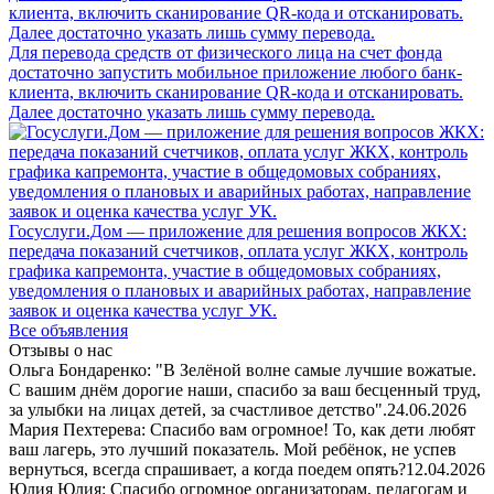
Для перевода средств от физического лица на счет фонда
достаточно запустить мобильное приложение любого банк-
клиента, включить сканирование QR-кода и отсканировать.
Далее достаточно указать лишь сумму перевода.
Госуслуги.Дом — приложение для решения вопросов ЖКХ:
передача показаний счетчиков, оплата услуг ЖКХ, контроль
графика капремонта, участие в общедомовых собраниях,
уведомления о плановых и аварийных работах, направление
заявок и оценка качества услуг УК.
Все объявления
Отзывы о нас
Ольга Бондаренко: "В Зелёной волне самые лучшие вожатые.
С вашим днём дорогие наши, спасибо за ваш бесценный труд,
за улыбки на лицах детей, за счастливое детство".
24.06.2026
Мария Пехтерева: Спасибо вам огромное! То, как дети любят
ваш лагерь, это лучший показатель. Мой ребёнок, не успев
вернуться, всегда спрашивает, а когда поедем опять?
12.04.2026
Юлия Юлия: Спасибо огромное организаторам, педагогам и