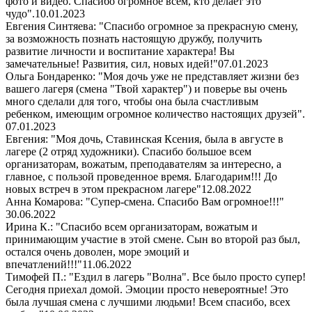
фото и видео. Спасибо огромное всем, кто делает это
чудо".
10.01.2023
Евгения Синтяева: "Спасибо огромное за прекрасную смену,
за возможность познать настоящую дружбу, получить
развитие личности и воспитание характера! Вы
замечательные! Развития, сил, новых идей!"
07.01.2023
Ольга Бондаренко: "Моя дочь уже не представляет жизни без
вашего лагеря (смена "Твой характер") и поверье вы очень
много сделали для того, чтобы она была счастливым
ребенком, имеющим огромное количество настоящих друзей".
07.01.2023
Евгения: "Моя дочь, Ставинская Ксения, была в августе в
лагере (2 отряд художники). Спасибо большое всем
организаторам, вожатым, преподавателям за интересно, а
главное, с пользой проведенное время. Благодарим!!! До
новых встреч в этом прекрасном лагере"
12.08.2022
Анна Комарова: "Супер-смена. Спасибо Вам огромное!!!"
30.06.2022
Ирина К.: "Спасибо всем организаторам, вожатым и
принимающим участие в этой смене. Сын во второй раз был,
остался очень доволен, море эмоций и
впечатлений!!!"
11.06.2022
Тимофей П.: "Ездил в лагерь "Волна". Все было просто супер!
Сегодня приехал домой. Эмоции просто невероятные! Это
была лучшая смена с лучшими людьми! Всем спасибо, всех