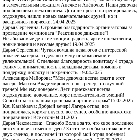
и замечательным вожатым Анечке и Алёночке. Наши девочки
под большим впечатлением. Дети не просто потренировались,
отдохнули, нашли новых замечательных друзей, но и
раскрылись творчески.
24.04.2025
Дарья Сергеевна: Огромная благодарность организаторам за
проведение чемпионата "Реактивное движение"!
Незабываемые детские эмоции, радость, яркие впечатления,
новые знания и веселые друзья!
19.04.2025
Дарья Сергеевна: Чуткая команда педагогов с интересной
подачей материала сделали смену незабываемой и
увлекательной! Отдельная благодарность вожатому 4 отряда
Эдику за внимательность к младшим деткам, помощь и
поддержку, доброту и искренность.
19.04.2025
Александра Майорова: "Мои девочки всегда ездят в этот
лагерь. Максим Владимирович, наш тренер, это лучший
тренер! Мы ему доверяем. Дети приезжают всегда
отдохнувшие, довольные, море положительных эмоций!
Спасибо за это нашим тренерам и организаторам"
15.02.2025
Ksu Karabkaeva: Добрый вечер! Лагерь отпад, все
понравилась, кормят вкусно, все супер, особенно дискотеки
понравились! Все огонь
04.01.2025
Дарья Чекомасова: "Спасибо Волна за то, что свое последнее
лето я провела именно здесь! За это лето я была стажером в
двух сменах, в последней из которой мой отряд победил!
Дальше — больше, ждите в роли вожатой…"
30.08.2024