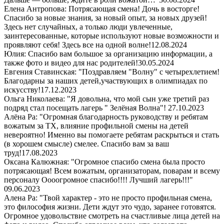
Елена Антропова: Потрясающая смена! Дочь в восторге!
Спасибо за новые знания, за новый опыт, за новых друзей!
Здесь нет случайных, а только люди увлеченные,
заинтересованные, которые используют новые возможности и
проявляют себя! Здесь все на одной волне!
12.08.2024
Юлия: Спасибо вам большое за организацию информации, а
также фото и видео для нас родителей!
30.05.2024
Евгения Ставинская: "Поздравляем "Волну" с четырехлетием!
Благодарны за наших детей,участвующих в олимпиадах по
искусству!
17.12.2023
Ольга Николаева: "Я довольна, что мой сын уже третий раз
подряд стал посещать лагерь " Зелёная Волна"!
27.10.2023
Алёна Ра: "Огромная благодарность руководству и ребятам
вожатым за ТХ, влияние профильной смены на детей
невероятно! Именно вы помогаете ребятам раскрыться и стать
(в хорошем смысле) смелее. Спасибо вам за ваш
труд!
17.08.2023
Оксана Калюжная: "Огромное спасибо смена была просто
потрясающая! Всем вожатым, организаторам, поварам и всему
персоналу Оооогромное спасибо!!!! Лучший лагерь!!!"
09.06.2023
Алена Ра: "Твой характер - это не просто профильная смена,
это философия жизни. Дети ждут это чудо, заранее готовятся.
Огромное удовольствие смотреть на счастливые лица детей на