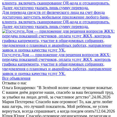
Для перевода средств от физического лица на счет фонда
достаточно запустить мобильное приложение любого банк-
клиента, включить сканирование QR-кода и отсканировать.
Далее достаточно указать лишь сумму перевода.
Госуслуги.Дом — приложение для решения вопросов ЖКХ:
передача показаний счетчиков, оплата услуг ЖКХ, контроль
графика капремонта, участие в общедомовых собраниях,
уведомления о плановых и аварийных работах, направление
заявок и оценка качества услуг УК.
Все объявления
Отзывы о нас
Ольга Бондаренко: "В Зелёной волне самые лучшие вожатые.
С вашим днём дорогие наши, спасибо за ваш бесценный труд,
за улыбки на лицах детей, за счастливое детство".
24.06.2026
Мария Пехтерева: Спасибо вам огромное! То, как дети любят
ваш лагерь, это лучший показатель. Мой ребёнок, не успев
вернуться, всегда спрашивает, а когда поедем опять?
12.04.2026
Юлия Юлия: Спасибо огромное организаторам, педагогам и