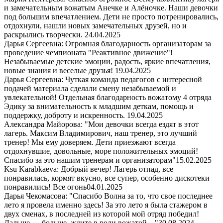
и замечательным вожатым Анечке и Алёночке. Наши девочки
под большим впечатлением. Дети не просто потренировались,
отдохнули, нашли новых замечательных друзей, но и
раскрылись творчески.
24.04.2025
Дарья Сергеевна: Огромная благодарность организаторам за
проведение чемпионата "Реактивное движение"!
Незабываемые детские эмоции, радость, яркие впечатления,
новые знания и веселые друзья!
19.04.2025
Дарья Сергеевна: Чуткая команда педагогов с интересной
подачей материала сделали смену незабываемой и
увлекательной! Отдельная благодарность вожатому 4 отряда
Эдику за внимательность к младшим деткам, помощь и
поддержку, доброту и искренность.
19.04.2025
Александра Майорова: "Мои девочки всегда ездят в этот
лагерь. Максим Владимирович, наш тренер, это лучший
тренер! Мы ему доверяем. Дети приезжают всегда
отдохнувшие, довольные, море положительных эмоций!
Спасибо за это нашим тренерам и организаторам"
15.02.2025
Ksu Karabkaeva: Добрый вечер! Лагерь отпад, все
понравилась, кормят вкусно, все супер, особенно дискотеки
понравились! Все огонь
04.01.2025
Дарья Чекомасова: "Спасибо Волна за то, что свое последнее
лето я провела именно здесь! За это лето я была стажером в
двух сменах, в последней из которой мой отряд победил!
Дальше — больше, ждите в роли вожатой…"
30.08.2024