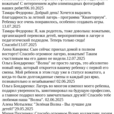
вожатым! С нетерпением ждём олимпиадных фотографий
наших ребят!
06.10.2025
Тамара Федорова: Добрый день! Хочется выразить
благодарность за летний лагерь - программа "Кванториум".
Ребенку все очень понравилось, особенно создавать игры.
13.07.2025
Тамара Федорова: Я, как родитель, тоже довольна: вожатыми,
организацией перевозки детей, мероприятиями в лагере и
педагогический подходом. Теперь только сюда!
Спасибо!
13.07.2025
Анна Каюрова: Сын сейчас приехал домой в полном
восторге! Спасибо огромное лагерю, вожатым! Таким
счастливым мы его давно не видели.
12.07.2025
Ольга Бондаренко: "Волна" не просто лагерь, это абсолютно
новый мир, который откроется вашему ребенку с первой его
смены. Мой ребенок в этом году уже в статусе вожатого, а
когда-то были долгожданные смены и каждый раз ярко,
познавательно и незабываемо!
02.06.2025
Ольга Бондаренко: Лагерь во многом изменил моего ребенка,
подарил уверенность, замотивировал на будущую профессию,
а главное подарил много замечательных друзей! Спасибо тебе
любимая наша "Волна".
02.06.2025
Алена Мотылева: "Зелёная Волна - Вы лучшие для
детей!"
29.05.2025
Мария Пехтерева: Спасибо огромное Всему коллективу лагеря