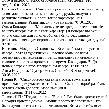
фото и видео. Спасибо огромное всем, кто делает это
чудо".
10.01.2023
Евгения Синтяева: "Спасибо огромное за прекрасную смену,
за возможность познать настоящую дружбу, получить
развитие личности и воспитание характера! Вы
замечательные! Развития, сил, новых идей!"
07.01.2023
Ольга Бондаренко: "Моя дочь уже не представляет жизни без
вашего лагеря (смена "Твой характер") и поверье вы очень
много сделали для того, чтобы она была счастливым
ребенком, имеющим огромное количество настоящих друзей".
07.01.2023
Евгения: "Моя дочь, Ставинская Ксения, была в августе в
лагере (2 отряд художники). Спасибо большое всем
организаторам, вожатым, преподавателям за интересно, а
главное, с пользой проведенное время. Благодарим!!! До
новых встреч в этом прекрасном лагере"
12.08.2022
Анна Комарова: "Супер-смена. Спасибо Вам огромное!!!"
30.06.2022
Ирина К.: "Спасибо всем организаторам, вожатым и
принимающим участие в этой смене. Сын во второй раз был,
остался очень доволен, море эмоций и
впечатлений!!!"
11.06.2022
Тимофей П.: "Ездил в лагерь "Волна". Все было просто супер!
Сегодня приехал домой. Эмоции просто невероятные! Это
была лучшая смена с лучшими людьми! Всем спасибо, всех