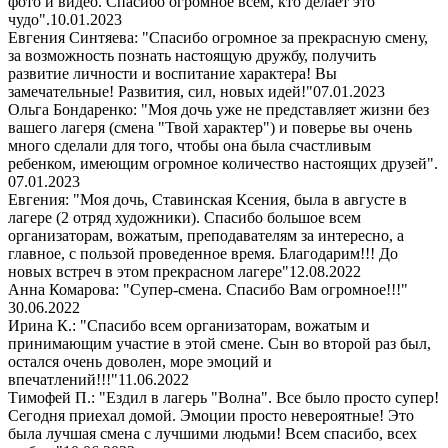
фото и видео. Спасибо огромное всем, кто делает это
чудо".
10.01.2023
Евгения Синтяева: "Спасибо огромное за прекрасную смену,
за возможность познать настоящую дружбу, получить
развитие личности и воспитание характера! Вы
замечательные! Развития, сил, новых идей!"
07.01.2023
Ольга Бондаренко: "Моя дочь уже не представляет жизни без
вашего лагеря (смена "Твой характер") и поверье вы очень
много сделали для того, чтобы она была счастливым
ребенком, имеющим огромное количество настоящих друзей".
07.01.2023
Евгения: "Моя дочь, Ставинская Ксения, была в августе в
лагере (2 отряд художники). Спасибо большое всем
организаторам, вожатым, преподавателям за интересно, а
главное, с пользой проведенное время. Благодарим!!! До
новых встреч в этом прекрасном лагере"
12.08.2022
Анна Комарова: "Супер-смена. Спасибо Вам огромное!!!"
30.06.2022
Ирина К.: "Спасибо всем организаторам, вожатым и
принимающим участие в этой смене. Сын во второй раз был,
остался очень доволен, море эмоций и
впечатлений!!!"
11.06.2022
Тимофей П.: "Ездил в лагерь "Волна". Все было просто супер!
Сегодня приехал домой. Эмоции просто невероятные! Это
была лучшая смена с лучшими людьми! Всем спасибо, всех