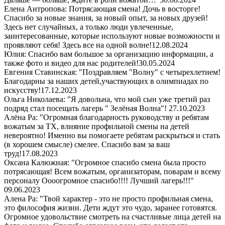
Елена Антропова: Потрясающая смена! Дочь в восторге!
Спасибо за новые знания, за новый опыт, за новых друзей!
Здесь нет случайных, а только люди увлеченные,
заинтересованные, которые используют новые возможности и
проявляют себя! Здесь все на одной волне!
12.08.2024
Юлия: Спасибо вам большое за организацию информации, а
также фото и видео для нас родителей!
30.05.2024
Евгения Ставинская: "Поздравляем "Волну" с четырехлетием!
Благодарны за наших детей,участвующих в олимпиадах по
искусству!
17.12.2023
Ольга Николаева: "Я довольна, что мой сын уже третий раз
подряд стал посещать лагерь " Зелёная Волна"!
27.10.2023
Алёна Ра: "Огромная благодарность руководству и ребятам
вожатым за ТХ, влияние профильной смены на детей
невероятно! Именно вы помогаете ребятам раскрыться и стать
(в хорошем смысле) смелее. Спасибо вам за ваш
труд!
17.08.2023
Оксана Калюжная: "Огромное спасибо смена была просто
потрясающая! Всем вожатым, организаторам, поварам и всему
персоналу Оооогромное спасибо!!!! Лучший лагерь!!!"
09.06.2023
Алена Ра: "Твой характер - это не просто профильная смена,
это философия жизни. Дети ждут это чудо, заранее готовятся.
Огромное удовольствие смотреть на счастливые лица детей на