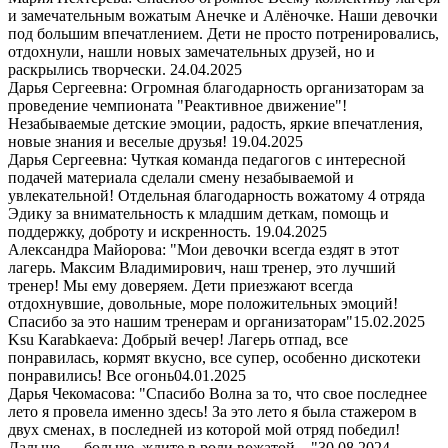
и замечательным вожатым Анечке и Алёночке. Наши девочки
под большим впечатлением. Дети не просто потренировались,
отдохнули, нашли новых замечательных друзей, но и
раскрылись творчески.
24.04.2025
Дарья Сергеевна: Огромная благодарность организаторам за
проведение чемпионата "Реактивное движение"!
Незабываемые детские эмоции, радость, яркие впечатления,
новые знания и веселые друзья!
19.04.2025
Дарья Сергеевна: Чуткая команда педагогов с интересной
подачей материала сделали смену незабываемой и
увлекательной! Отдельная благодарность вожатому 4 отряда
Эдику за внимательность к младшим деткам, помощь и
поддержку, доброту и искренность.
19.04.2025
Александра Майорова: "Мои девочки всегда ездят в этот
лагерь. Максим Владимирович, наш тренер, это лучший
тренер! Мы ему доверяем. Дети приезжают всегда
отдохнувшие, довольные, море положительных эмоций!
Спасибо за это нашим тренерам и организаторам"
15.02.2025
Ksu Karabkaeva: Добрый вечер! Лагерь отпад, все
понравилась, кормят вкусно, все супер, особенно дискотеки
понравились! Все огонь
04.01.2025
Дарья Чекомасова: "Спасибо Волна за то, что свое последнее
лето я провела именно здесь! За это лето я была стажером в
двух сменах, в последней из которой мой отряд победил!
Дальше — больше, ждите в роли вожатой…"
30.08.2024