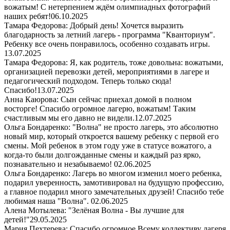
вожатым! С нетерпением ждём олимпиадных фотографий
наших ребят!
06.10.2025
Тамара Федорова: Добрый день! Хочется выразить
благодарность за летний лагерь - программа "Кванториум".
Ребенку все очень понравилось, особенно создавать игры.
13.07.2025
Тамара Федорова: Я, как родитель, тоже довольна: вожатыми,
организацией перевозки детей, мероприятиями в лагере и
педагогический подходом. Теперь только сюда!
Спасибо!
13.07.2025
Анна Каюрова: Сын сейчас приехал домой в полном
восторге! Спасибо огромное лагерю, вожатым! Таким
счастливым мы его давно не видели.
12.07.2025
Ольга Бондаренко: "Волна" не просто лагерь, это абсолютно
новый мир, который откроется вашему ребенку с первой его
смены. Мой ребенок в этом году уже в статусе вожатого, а
когда-то были долгожданные смены и каждый раз ярко,
познавательно и незабываемо!
02.06.2025
Ольга Бондаренко: Лагерь во многом изменил моего ребенка,
подарил уверенность, замотивировал на будущую профессию,
а главное подарил много замечательных друзей! Спасибо тебе
любимая наша "Волна".
02.06.2025
Алена Мотылева: "Зелёная Волна - Вы лучшие для
детей!"
29.05.2025
Мария Пехтерева: Спасибо огромное Всему коллективу лагеря