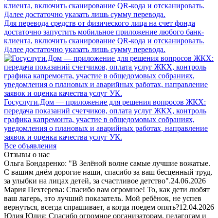
Для перевода средств от физического лица на счет фонда
достаточно запустить мобильное приложение любого банк-
клиента, включить сканирование QR-кода и отсканировать.
Далее достаточно указать лишь сумму перевода.
Госуслуги.Дом — приложение для решения вопросов ЖКХ:
передача показаний счетчиков, оплата услуг ЖКХ, контроль
графика капремонта, участие в общедомовых собраниях,
уведомления о плановых и аварийных работах, направление
заявок и оценка качества услуг УК.
Все объявления
Отзывы о нас
Ольга Бондаренко: "В Зелёной волне самые лучшие вожатые.
С вашим днём дорогие наши, спасибо за ваш бесценный труд,
за улыбки на лицах детей, за счастливое детство".
24.06.2026
Мария Пехтерева: Спасибо вам огромное! То, как дети любят
ваш лагерь, это лучший показатель. Мой ребёнок, не успев
вернуться, всегда спрашивает, а когда поедем опять?
12.04.2026
Юлия Юлия: Спасибо огромное организаторам, педагогам и