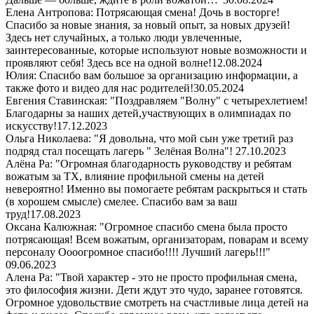
Елена Антропова: Потрясающая смена! Дочь в восторге!
Спасибо за новые знания, за новый опыт, за новых друзей!
Здесь нет случайных, а только люди увлеченные,
заинтересованные, которые используют новые возможности и
проявляют себя! Здесь все на одной волне!
12.08.2024
Юлия: Спасибо вам большое за организацию информации, а
также фото и видео для нас родителей!
30.05.2024
Евгения Ставинская: "Поздравляем "Волну" с четырехлетием!
Благодарны за наших детей,участвующих в олимпиадах по
искусству!
17.12.2023
Ольга Николаева: "Я довольна, что мой сын уже третий раз
подряд стал посещать лагерь " Зелёная Волна"!
27.10.2023
Алёна Ра: "Огромная благодарность руководству и ребятам
вожатым за ТХ, влияние профильной смены на детей
невероятно! Именно вы помогаете ребятам раскрыться и стать
(в хорошем смысле) смелее. Спасибо вам за ваш
труд!
17.08.2023
Оксана Калюжная: "Огромное спасибо смена была просто
потрясающая! Всем вожатым, организаторам, поварам и всему
персоналу Оооогромное спасибо!!!! Лучший лагерь!!!"
09.06.2023
Алена Ра: "Твой характер - это не просто профильная смена,
это философия жизни. Дети ждут это чудо, заранее готовятся.
Огромное удовольствие смотреть на счастливые лица детей на