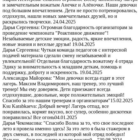
и замечательным вожатым Анечке и Алёночке. Наши девочки
под большим впечатлением. Дети не просто потренировались,
отдохнули, нашли новых замечательных друзей, но и
раскрылись творчески.
24.04.2025
Дарья Сергеевна: Огромная благодарность организаторам за
проведение чемпионата "Реактивное движение"!
Незабываемые детские эмоции, радость, яркие впечатления,
новые знания и веселые друзья!
19.04.2025
Дарья Сергеевна: Чуткая команда педагогов с интересной
подачей материала сделали смену незабываемой и
увлекательной! Отдельная благодарность вожатому 4 отряда
Эдику за внимательность к младшим деткам, помощь и
поддержку, доброту и искренность.
19.04.2025
Александра Майорова: "Мои девочки всегда ездят в этот
лагерь. Максим Владимирович, наш тренер, это лучший
тренер! Мы ему доверяем. Дети приезжают всегда
отдохнувшие, довольные, море положительных эмоций!
Спасибо за это нашим тренерам и организаторам"
15.02.2025
Ksu Karabkaeva: Добрый вечер! Лагерь отпад, все
понравилась, кормят вкусно, все супер, особенно дискотеки
понравились! Все огонь
04.01.2025
Дарья Чекомасова: "Спасибо Волна за то, что свое последнее
лето я провела именно здесь! За это лето я была стажером в
двух сменах, в последней из которой мой отряд победил!
Дальше — больше, ждите в роли вожатой…"
30.08.2024