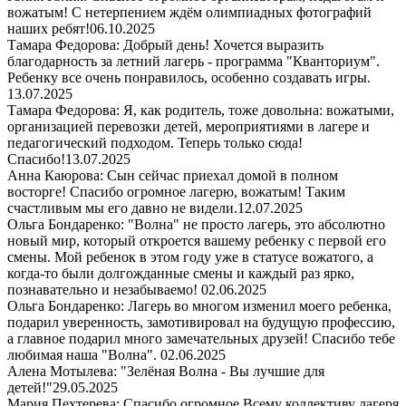
вожатым! С нетерпением ждём олимпиадных фотографий
наших ребят!
06.10.2025
Тамара Федорова: Добрый день! Хочется выразить
благодарность за летний лагерь - программа "Кванториум".
Ребенку все очень понравилось, особенно создавать игры.
13.07.2025
Тамара Федорова: Я, как родитель, тоже довольна: вожатыми,
организацией перевозки детей, мероприятиями в лагере и
педагогический подходом. Теперь только сюда!
Спасибо!
13.07.2025
Анна Каюрова: Сын сейчас приехал домой в полном
восторге! Спасибо огромное лагерю, вожатым! Таким
счастливым мы его давно не видели.
12.07.2025
Ольга Бондаренко: "Волна" не просто лагерь, это абсолютно
новый мир, который откроется вашему ребенку с первой его
смены. Мой ребенок в этом году уже в статусе вожатого, а
когда-то были долгожданные смены и каждый раз ярко,
познавательно и незабываемо!
02.06.2025
Ольга Бондаренко: Лагерь во многом изменил моего ребенка,
подарил уверенность, замотивировал на будущую профессию,
а главное подарил много замечательных друзей! Спасибо тебе
любимая наша "Волна".
02.06.2025
Алена Мотылева: "Зелёная Волна - Вы лучшие для
детей!"
29.05.2025
Мария Пехтерева: Спасибо огромное Всему коллективу лагеря