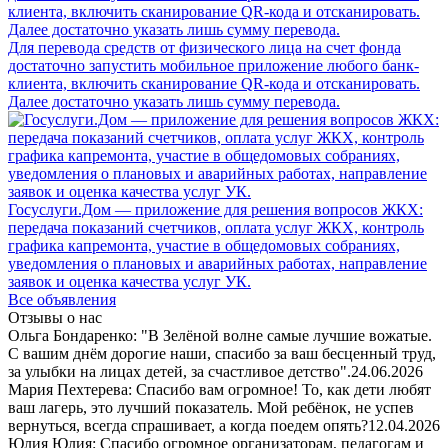
Для перевода средств от физического лица на счет фонда
достаточно запустить мобильное приложение любого банк-
клиента, включить сканирование QR-кода и отсканировать.
Далее достаточно указать лишь сумму перевода.
Госуслуги.Дом — приложение для решения вопросов ЖКХ:
передача показаний счетчиков, оплата услуг ЖКХ, контроль
графика капремонта, участие в общедомовых собраниях,
уведомления о плановых и аварийных работах, направление
заявок и оценка качества услуг УК.
Все объявления
Отзывы о нас
Ольга Бондаренко: "В Зелёной волне самые лучшие вожатые.
С вашим днём дорогие наши, спасибо за ваш бесценный труд,
за улыбки на лицах детей, за счастливое детство".
24.06.2026
Мария Пехтерева: Спасибо вам огромное! То, как дети любят
ваш лагерь, это лучший показатель. Мой ребёнок, не успев
вернуться, всегда спрашивает, а когда поедем опять?
12.04.2026
Юлия Юлия: Спасибо огромное организаторам, педагогам и