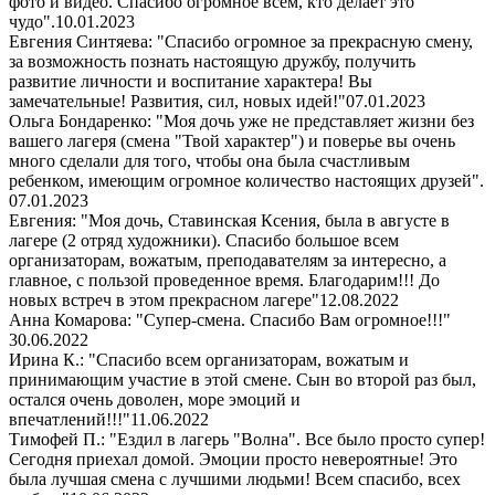
фото и видео. Спасибо огромное всем, кто делает это
чудо".
10.01.2023
Евгения Синтяева: "Спасибо огромное за прекрасную смену,
за возможность познать настоящую дружбу, получить
развитие личности и воспитание характера! Вы
замечательные! Развития, сил, новых идей!"
07.01.2023
Ольга Бондаренко: "Моя дочь уже не представляет жизни без
вашего лагеря (смена "Твой характер") и поверье вы очень
много сделали для того, чтобы она была счастливым
ребенком, имеющим огромное количество настоящих друзей".
07.01.2023
Евгения: "Моя дочь, Ставинская Ксения, была в августе в
лагере (2 отряд художники). Спасибо большое всем
организаторам, вожатым, преподавателям за интересно, а
главное, с пользой проведенное время. Благодарим!!! До
новых встреч в этом прекрасном лагере"
12.08.2022
Анна Комарова: "Супер-смена. Спасибо Вам огромное!!!"
30.06.2022
Ирина К.: "Спасибо всем организаторам, вожатым и
принимающим участие в этой смене. Сын во второй раз был,
остался очень доволен, море эмоций и
впечатлений!!!"
11.06.2022
Тимофей П.: "Ездил в лагерь "Волна". Все было просто супер!
Сегодня приехал домой. Эмоции просто невероятные! Это
была лучшая смена с лучшими людьми! Всем спасибо, всех