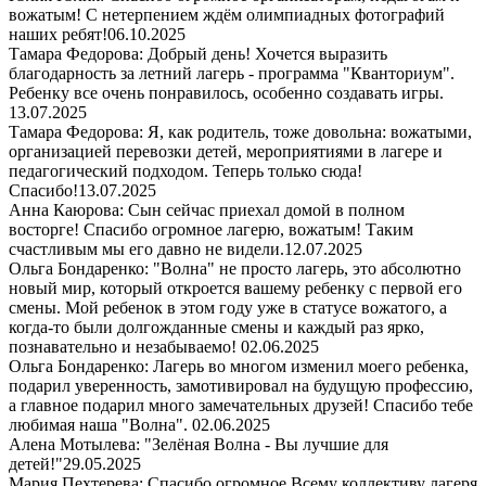
вожатым! С нетерпением ждём олимпиадных фотографий
наших ребят!
06.10.2025
Тамара Федорова: Добрый день! Хочется выразить
благодарность за летний лагерь - программа "Кванториум".
Ребенку все очень понравилось, особенно создавать игры.
13.07.2025
Тамара Федорова: Я, как родитель, тоже довольна: вожатыми,
организацией перевозки детей, мероприятиями в лагере и
педагогический подходом. Теперь только сюда!
Спасибо!
13.07.2025
Анна Каюрова: Сын сейчас приехал домой в полном
восторге! Спасибо огромное лагерю, вожатым! Таким
счастливым мы его давно не видели.
12.07.2025
Ольга Бондаренко: "Волна" не просто лагерь, это абсолютно
новый мир, который откроется вашему ребенку с первой его
смены. Мой ребенок в этом году уже в статусе вожатого, а
когда-то были долгожданные смены и каждый раз ярко,
познавательно и незабываемо!
02.06.2025
Ольга Бондаренко: Лагерь во многом изменил моего ребенка,
подарил уверенность, замотивировал на будущую профессию,
а главное подарил много замечательных друзей! Спасибо тебе
любимая наша "Волна".
02.06.2025
Алена Мотылева: "Зелёная Волна - Вы лучшие для
детей!"
29.05.2025
Мария Пехтерева: Спасибо огромное Всему коллективу лагеря