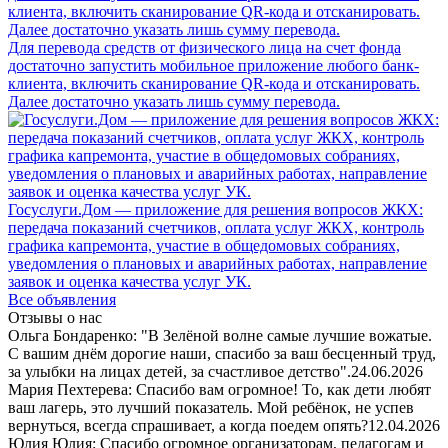
Для перевода средств от физического лица на счет фонда
достаточно запустить мобильное приложение любого банк-
клиента, включить сканирование QR-кода и отсканировать.
Далее достаточно указать лишь сумму перевода.
Госуслуги.Дом — приложение для решения вопросов ЖКХ:
передача показаний счетчиков, оплата услуг ЖКХ, контроль
графика капремонта, участие в общедомовых собраниях,
уведомления о плановых и аварийных работах, направление
заявок и оценка качества услуг УК.
Все объявления
Отзывы о нас
Ольга Бондаренко: "В Зелёной волне самые лучшие вожатые.
С вашим днём дорогие наши, спасибо за ваш бесценный труд,
за улыбки на лицах детей, за счастливое детство".
24.06.2026
Мария Пехтерева: Спасибо вам огромное! То, как дети любят
ваш лагерь, это лучший показатель. Мой ребёнок, не успев
вернуться, всегда спрашивает, а когда поедем опять?
12.04.2026
Юлия Юлия: Спасибо огромное организаторам, педагогам и