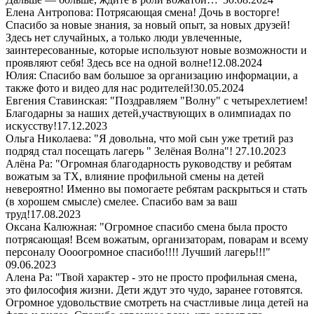
Елена Антропова: Потрясающая смена! Дочь в восторге!
Спасибо за новые знания, за новый опыт, за новых друзей!
Здесь нет случайных, а только люди увлеченные,
заинтересованные, которые используют новые возможности и
проявляют себя! Здесь все на одной волне!
12.08.2024
Юлия: Спасибо вам большое за организацию информации, а
также фото и видео для нас родителей!
30.05.2024
Евгения Ставинская: "Поздравляем "Волну" с четырехлетием!
Благодарны за наших детей,участвующих в олимпиадах по
искусству!
17.12.2023
Ольга Николаева: "Я довольна, что мой сын уже третий раз
подряд стал посещать лагерь " Зелёная Волна"!
27.10.2023
Алёна Ра: "Огромная благодарность руководству и ребятам
вожатым за ТХ, влияние профильной смены на детей
невероятно! Именно вы помогаете ребятам раскрыться и стать
(в хорошем смысле) смелее. Спасибо вам за ваш
труд!
17.08.2023
Оксана Калюжная: "Огромное спасибо смена была просто
потрясающая! Всем вожатым, организаторам, поварам и всему
персоналу Оооогромное спасибо!!!! Лучший лагерь!!!"
09.06.2023
Алена Ра: "Твой характер - это не просто профильная смена,
это философия жизни. Дети ждут это чудо, заранее готовятся.
Огромное удовольствие смотреть на счастливые лица детей на