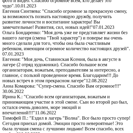
фото и видео. Спасибо огромное всем, кто делает это
чудо".
10.01.2023
Евгения Синтяева: "Спасибо огромное за прекрасную смену,
за возможность познать настоящую дружбу, получить
развитие личности и воспитание характера! Вы
замечательные! Развития, сил, новых идей!"
07.01.2023
Ольга Бондаренко: "Моя дочь уже не представляет жизни без
вашего лагеря (смена "Твой характер") и поверье вы очень
много сделали для того, чтобы она была счастливым
ребенком, имеющим огромное количество настоящих друзей".
07.01.2023
Евгения: "Моя дочь, Ставинская Ксения, была в августе в
лагере (2 отряд художники). Спасибо большое всем
организаторам, вожатым, преподавателям за интересно, а
главное, с пользой проведенное время. Благодарим!!! До
новых встреч в этом прекрасном лагере"
12.08.2022
Анна Комарова: "Супер-смена. Спасибо Вам огромное!!!"
30.06.2022
Ирина К.: "Спасибо всем организаторам, вожатым и
принимающим участие в этой смене. Сын во второй раз был,
остался очень доволен, море эмоций и
впечатлений!!!"
11.06.2022
Тимофей П.: "Ездил в лагерь "Волна". Все было просто супер!
Сегодня приехал домой. Эмоции просто невероятные! Это
была лучшая смена с лучшими людьми! Всем спасибо, всех