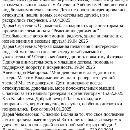
и замечательным вожатым Анечке и Алёночке. Наши девочки
под большим впечатлением. Дети не просто потренировались,
отдохнули, нашли новых замечательных друзей, но и
раскрылись творчески.
24.04.2025
Дарья Сергеевна: Огромная благодарность организаторам за
проведение чемпионата "Реактивное движение"!
Незабываемые детские эмоции, радость, яркие впечатления,
новые знания и веселые друзья!
19.04.2025
Дарья Сергеевна: Чуткая команда педагогов с интересной
подачей материала сделали смену незабываемой и
увлекательной! Отдельная благодарность вожатому 4 отряда
Эдику за внимательность к младшим деткам, помощь и
поддержку, доброту и искренность.
19.04.2025
Александра Майорова: "Мои девочки всегда ездят в этот
лагерь. Максим Владимирович, наш тренер, это лучший
тренер! Мы ему доверяем. Дети приезжают всегда
отдохнувшие, довольные, море положительных эмоций!
Спасибо за это нашим тренерам и организаторам"
15.02.2025
Ksu Karabkaeva: Добрый вечер! Лагерь отпад, все
понравилась, кормят вкусно, все супер, особенно дискотеки
понравились! Все огонь
04.01.2025
Дарья Чекомасова: "Спасибо Волна за то, что свое последнее
лето я провела именно здесь! За это лето я была стажером в
двух сменах, в последней из которой мой отряд победил!
Дальше — больше, ждите в роли вожатой…"
30.08.2024