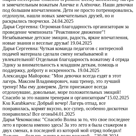
и замечательным вожатым Анечке и Алёночке. Наши девочки
под большим впечатлением. Дети не просто потренировались,
отдохнули, нашли новых замечательных друзей, но и
раскрылись творчески.
24.04.2025
Дарья Сергеевна: Огромная благодарность организаторам за
проведение чемпионата "Реактивное движение"!
Незабываемые детские эмоции, радость, яркие впечатления,
новые знания и веселые друзья!
19.04.2025
Дарья Сергеевна: Чуткая команда педагогов с интересной
подачей материала сделали смену незабываемой и
увлекательной! Отдельная благодарность вожатому 4 отряда
Эдику за внимательность к младшим деткам, помощь и
поддержку, доброту и искренность.
19.04.2025
Александра Майорова: "Мои девочки всегда ездят в этот
лагерь. Максим Владимирович, наш тренер, это лучший
тренер! Мы ему доверяем. Дети приезжают всегда
отдохнувшие, довольные, море положительных эмоций!
Спасибо за это нашим тренерам и организаторам"
15.02.2025
Ksu Karabkaeva: Добрый вечер! Лагерь отпад, все
понравилась, кормят вкусно, все супер, особенно дискотеки
понравились! Все огонь
04.01.2025
Дарья Чекомасова: "Спасибо Волна за то, что свое последнее
лето я провела именно здесь! За это лето я была стажером в
двух сменах, в последней из которой мой отряд победил!
Дальше — больше, ждите в роли вожатой…"
30.08.2024