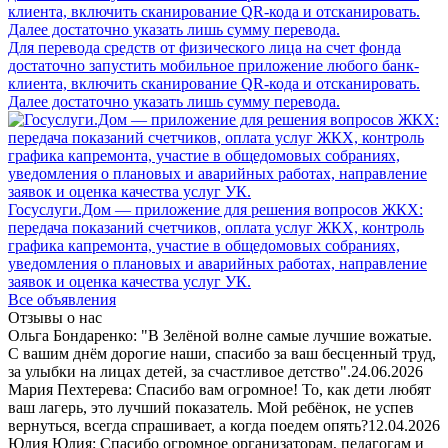
Для перевода средств от физического лица на счет фонда
достаточно запустить мобильное приложение любого банк-
клиента, включить сканирование QR-кода и отсканировать.
Далее достаточно указать лишь сумму перевода.
Госуслуги.Дом — приложение для решения вопросов ЖКХ:
передача показаний счетчиков, оплата услуг ЖКХ, контроль
графика капремонта, участие в общедомовых собраниях,
уведомления о плановых и аварийных работах, направление
заявок и оценка качества услуг УК.
Все объявления
Отзывы о нас
Ольга Бондаренко: "В Зелёной волне самые лучшие вожатые.
С вашим днём дорогие наши, спасибо за ваш бесценный труд,
за улыбки на лицах детей, за счастливое детство".
24.06.2026
Мария Пехтерева: Спасибо вам огромное! То, как дети любят
ваш лагерь, это лучший показатель. Мой ребёнок, не успев
вернуться, всегда спрашивает, а когда поедем опять?
12.04.2026
Юлия Юлия: Спасибо огромное организаторам, педагогам и