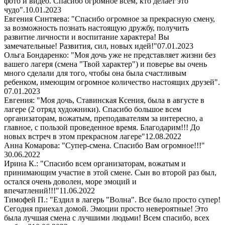
фото и видео. Спасибо огромное всем, кто делает это
чудо".
10.01.2023
Евгения Синтяева: "Спасибо огромное за прекрасную смену,
за возможность познать настоящую дружбу, получить
развитие личности и воспитание характера! Вы
замечательные! Развития, сил, новых идей!"
07.01.2023
Ольга Бондаренко: "Моя дочь уже не представляет жизни без
вашего лагеря (смена "Твой характер") и поверье вы очень
много сделали для того, чтобы она была счастливым
ребенком, имеющим огромное количество настоящих друзей".
07.01.2023
Евгения: "Моя дочь, Ставинская Ксения, была в августе в
лагере (2 отряд художники). Спасибо большое всем
организаторам, вожатым, преподавателям за интересно, а
главное, с пользой проведенное время. Благодарим!!! До
новых встреч в этом прекрасном лагере"
12.08.2022
Анна Комарова: "Супер-смена. Спасибо Вам огромное!!!"
30.06.2022
Ирина К.: "Спасибо всем организаторам, вожатым и
принимающим участие в этой смене. Сын во второй раз был,
остался очень доволен, море эмоций и
впечатлений!!!"
11.06.2022
Тимофей П.: "Ездил в лагерь "Волна". Все было просто супер!
Сегодня приехал домой. Эмоции просто невероятные! Это
была лучшая смена с лучшими людьми! Всем спасибо, всех