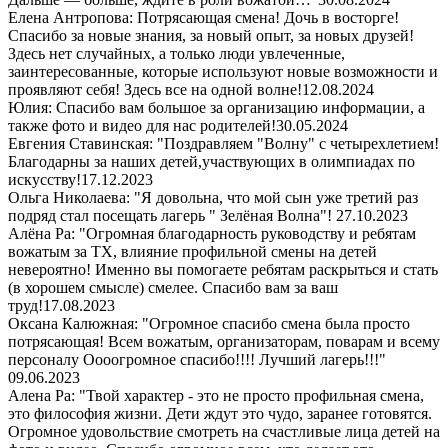
Елена Антропова: Потрясающая смена! Дочь в восторге!
Спасибо за новые знания, за новый опыт, за новых друзей!
Здесь нет случайных, а только люди увлеченные,
заинтересованные, которые используют новые возможности и
проявляют себя! Здесь все на одной волне!
12.08.2024
Юлия: Спасибо вам большое за организацию информации, а
также фото и видео для нас родителей!
30.05.2024
Евгения Ставинская: "Поздравляем "Волну" с четырехлетием!
Благодарны за наших детей,участвующих в олимпиадах по
искусству!
17.12.2023
Ольга Николаева: "Я довольна, что мой сын уже третий раз
подряд стал посещать лагерь " Зелёная Волна"!
27.10.2023
Алёна Ра: "Огромная благодарность руководству и ребятам
вожатым за ТХ, влияние профильной смены на детей
невероятно! Именно вы помогаете ребятам раскрыться и стать
(в хорошем смысле) смелее. Спасибо вам за ваш
труд!
17.08.2023
Оксана Калюжная: "Огромное спасибо смена была просто
потрясающая! Всем вожатым, организаторам, поварам и всему
персоналу Оооогромное спасибо!!!! Лучший лагерь!!!"
09.06.2023
Алена Ра: "Твой характер - это не просто профильная смена,
это философия жизни. Дети ждут это чудо, заранее готовятся.
Огромное удовольствие смотреть на счастливые лица детей на