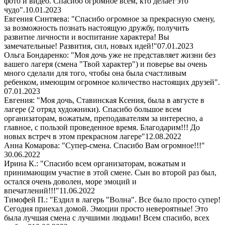
фото и видео. Спасибо огромное всем, кто делает это
чудо".
10.01.2023
Евгения Синтяева: "Спасибо огромное за прекрасную смену,
за возможность познать настоящую дружбу, получить
развитие личности и воспитание характера! Вы
замечательные! Развития, сил, новых идей!"
07.01.2023
Ольга Бондаренко: "Моя дочь уже не представляет жизни без
вашего лагеря (смена "Твой характер") и поверье вы очень
много сделали для того, чтобы она была счастливым
ребенком, имеющим огромное количество настоящих друзей".
07.01.2023
Евгения: "Моя дочь, Ставинская Ксения, была в августе в
лагере (2 отряд художники). Спасибо большое всем
организаторам, вожатым, преподавателям за интересно, а
главное, с пользой проведенное время. Благодарим!!! До
новых встреч в этом прекрасном лагере"
12.08.2022
Анна Комарова: "Супер-смена. Спасибо Вам огромное!!!"
30.06.2022
Ирина К.: "Спасибо всем организаторам, вожатым и
принимающим участие в этой смене. Сын во второй раз был,
остался очень доволен, море эмоций и
впечатлений!!!"
11.06.2022
Тимофей П.: "Ездил в лагерь "Волна". Все было просто супер!
Сегодня приехал домой. Эмоции просто невероятные! Это
была лучшая смена с лучшими людьми! Всем спасибо, всех