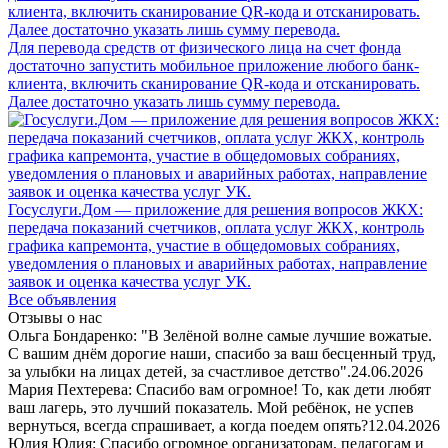
Для перевода средств от физического лица на счет фонда
достаточно запустить мобильное приложение любого банк-
клиента, включить сканирование QR-кода и отсканировать.
Далее достаточно указать лишь сумму перевода.
Госуслуги.Дом — приложение для решения вопросов ЖКХ:
передача показаний счетчиков, оплата услуг ЖКХ, контроль
графика капремонта, участие в общедомовых собраниях,
уведомления о плановых и аварийных работах, направление
заявок и оценка качества услуг УК.
Все объявления
Отзывы о нас
Ольга Бондаренко: "В Зелёной волне самые лучшие вожатые.
С вашим днём дорогие наши, спасибо за ваш бесценный труд,
за улыбки на лицах детей, за счастливое детство".
24.06.2026
Мария Пехтерева: Спасибо вам огромное! То, как дети любят
ваш лагерь, это лучший показатель. Мой ребёнок, не успев
вернуться, всегда спрашивает, а когда поедем опять?
12.04.2026
Юлия Юлия: Спасибо огромное организаторам, педагогам и