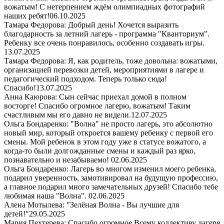
вожатым! С нетерпением ждём олимпиадных фотографий
наших ребят!
06.10.2025
Тамара Федорова: Добрый день! Хочется выразить
благодарность за летний лагерь - программа "Кванториум".
Ребенку все очень понравилось, особенно создавать игры.
13.07.2025
Тамара Федорова: Я, как родитель, тоже довольна: вожатыми,
организацией перевозки детей, мероприятиями в лагере и
педагогический подходом. Теперь только сюда!
Спасибо!
13.07.2025
Анна Каюрова: Сын сейчас приехал домой в полном
восторге! Спасибо огромное лагерю, вожатым! Таким
счастливым мы его давно не видели.
12.07.2025
Ольга Бондаренко: "Волна" не просто лагерь, это абсолютно
новый мир, который откроется вашему ребенку с первой его
смены. Мой ребенок в этом году уже в статусе вожатого, а
когда-то были долгожданные смены и каждый раз ярко,
познавательно и незабываемо!
02.06.2025
Ольга Бондаренко: Лагерь во многом изменил моего ребенка,
подарил уверенность, замотивировал на будущую профессию,
а главное подарил много замечательных друзей! Спасибо тебе
любимая наша "Волна".
02.06.2025
Алена Мотылева: "Зелёная Волна - Вы лучшие для
детей!"
29.05.2025
Мария Пехтерева: Спасибо огромное Всему коллективу лагеря