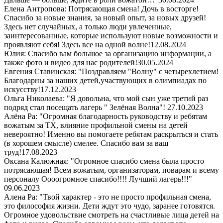
Елена Антропова: Потрясающая смена! Дочь в восторге!
Спасибо за новые знания, за новый опыт, за новых друзей!
Здесь нет случайных, а только люди увлеченные,
заинтересованные, которые используют новые возможности и
проявляют себя! Здесь все на одной волне!
12.08.2024
Юлия: Спасибо вам большое за организацию информации, а
также фото и видео для нас родителей!
30.05.2024
Евгения Ставинская: "Поздравляем "Волну" с четырехлетием!
Благодарны за наших детей,участвующих в олимпиадах по
искусству!
17.12.2023
Ольга Николаева: "Я довольна, что мой сын уже третий раз
подряд стал посещать лагерь " Зелёная Волна"!
27.10.2023
Алёна Ра: "Огромная благодарность руководству и ребятам
вожатым за ТХ, влияние профильной смены на детей
невероятно! Именно вы помогаете ребятам раскрыться и стать
(в хорошем смысле) смелее. Спасибо вам за ваш
труд!
17.08.2023
Оксана Калюжная: "Огромное спасибо смена была просто
потрясающая! Всем вожатым, организаторам, поварам и всему
персоналу Оооогромное спасибо!!!! Лучший лагерь!!!"
09.06.2023
Алена Ра: "Твой характер - это не просто профильная смена,
это философия жизни. Дети ждут это чудо, заранее готовятся.
Огромное удовольствие смотреть на счастливые лица детей на