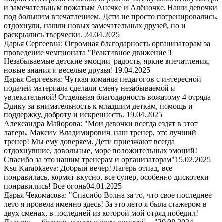
и замечательным вожатым Анечке и Алёночке. Наши девочки
под большим впечатлением. Дети не просто потренировались,
отдохнули, нашли новых замечательных друзей, но и
раскрылись творчески.
24.04.2025
Дарья Сергеевна: Огромная благодарность организаторам за
проведение чемпионата "Реактивное движение"!
Незабываемые детские эмоции, радость, яркие впечатления,
новые знания и веселые друзья!
19.04.2025
Дарья Сергеевна: Чуткая команда педагогов с интересной
подачей материала сделали смену незабываемой и
увлекательной! Отдельная благодарность вожатому 4 отряда
Эдику за внимательность к младшим деткам, помощь и
поддержку, доброту и искренность.
19.04.2025
Александра Майорова: "Мои девочки всегда ездят в этот
лагерь. Максим Владимирович, наш тренер, это лучший
тренер! Мы ему доверяем. Дети приезжают всегда
отдохнувшие, довольные, море положительных эмоций!
Спасибо за это нашим тренерам и организаторам"
15.02.2025
Ksu Karabkaeva: Добрый вечер! Лагерь отпад, все
понравилась, кормят вкусно, все супер, особенно дискотеки
понравились! Все огонь
04.01.2025
Дарья Чекомасова: "Спасибо Волна за то, что свое последнее
лето я провела именно здесь! За это лето я была стажером в
двух сменах, в последней из которой мой отряд победил!
Дальше — больше, ждите в роли вожатой…"
30.08.2024