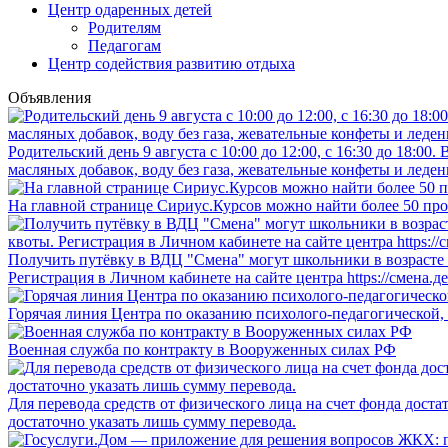
Центр одаренных детей
Родителям
Педагогам
Центр содействия развитию отдыха
Объявления
Родительский день 9 августа с 10:00 до 12:00, с 16:30 до 18:0
масляных добавок, воду без газа, жевательные конфеты и леден
На главной странице Сириус.Курсов можно найти более 50 про
Получить путёвку в ВДЦ "Смена" могут школьники в возрасте о
Регистрация в Личном кабинете на сайте центра https://смена.д
Горячая линия Центра по оказанию психолого-педагогической,
Военная служба по контракту в Вооруженных силах РФ
Для перевода средств от физического лица на счет фонда дост
достаточно указать лишь сумму перевода.