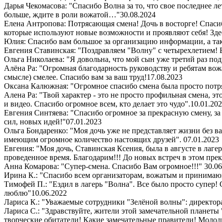
Дарья Чекомасова: "Спасибо Волна за то, что свое последнее ле
больше, ждите в роли вожатой…"
30.08.2024
Елена Антропова: Потрясающая смена! Дочь в восторге! Спасибо
которые используют новые возможности и проявляют себя! Здес
Юлия: Спасибо вам большое за организацию информации, а так
Евгения Ставинская: "Поздравляем "Волну" с четырехлетием! 
Ольга Николаева: "Я довольна, что мой сын уже третий раз под
Алёна Ра: "Огромная благодарность руководству и ребятам вож
смысле) смелее. Спасибо вам за ваш труд!
17.08.2023
Оксана Калюжная: "Огромное спасибо смена была просто потря
Алена Ра: "Твой характер - это не просто профильная смена, э
и видео. Спасибо огромное всем, кто делает это чудо".
10.01.20
Евгения Синтяева: "Спасибо огромное за прекрасную смену, за
сил, новых идей!"
07.01.2023
Ольга Бондаренко: "Моя дочь уже не представляет жизни без ва
имеющим огромное количество настоящих друзей".
07.01.2023
Евгения: "Моя дочь, Ставинская Ксения, была в августе в лаге
проведенное время. Благодарим!!! До новых встреч в этом пре
Анна Комарова: "Супер-смена. Спасибо Вам огромное!!!"
30.06
Ирина К.: "Спасибо всем организаторам, вожатым и принимающи
Тимофей П.: "Ездил в лагерь "Волна". Все было просто супер
люблю"
10.06.2022
Лариса К.: "Уважаемые сотрудники "Зелёной волны": директора,
Лариса С.: "Здравствуйте, жители этой замечательной планеты
творческие обитатели! Какие замечательные правители! Молодц