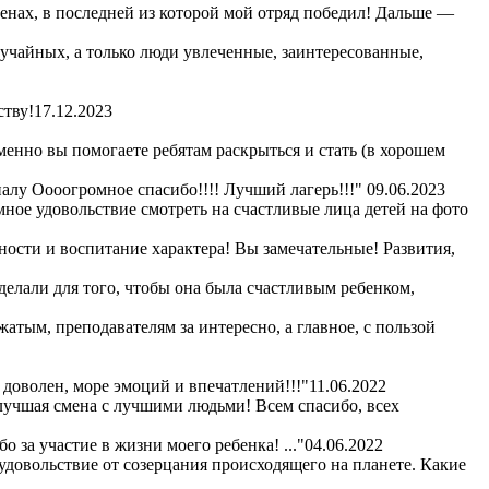
сменах, в последней из которой мой отряд победил! Дальше —
лучайных, а только люди увлеченные, заинтересованные,
ству!
17.12.2023
енно вы помогаете ребятам раскрыться и стать (в хорошем
алу Оооогромное спасибо!!!! Лучший лагерь!!!"
09.06.2023
омное удовольствие смотреть на счастливые лица детей на фото
ности и воспитание характера! Вы замечательные! Развития,
сделали для того, чтобы она была счастливым ребенком,
жатым, преподавателям за интересно, а главное, с пользой
 доволен, море эмоций и впечатлений!!!"
11.06.2022
 лучшая смена с лучшими людьми! Всем спасибо, всех
 за участие в жизни моего ребенка! ..."
04.06.2022
удовольствие от созерцания происходящего на планете. Какие