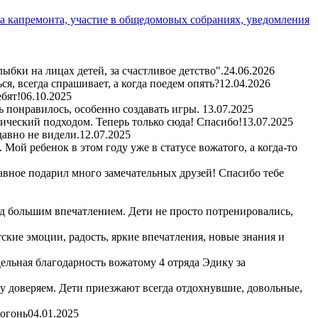
а капремонта, участие в общедомовых собраниях, уведомления
бки на лицах детей, за счастливое детство".
24.06.2026
я, всегда спрашивает, а когда поедем опять?
12.04.2026
бят!
06.10.2025
ь понравилось, особенно создавать игры.
13.07.2025
гический подходом. Теперь только сюда! Спасибо!
13.07.2025
авно не видели.
12.07.2025
Мой ребенок в этом году уже в статусе вожатого, а когда-то
авное подарил много замечательных друзей! Спасибо тебе
д большим впечатлением. Дети не просто потренировались,
кие эмоции, радость, яркие впечатления, новые знания и
ельная благодарность вожатому 4 отряда Эдику за
му доверяем. Дети приезжают всегда отдохнувшие, довольные,
 огонь
04.01.2025