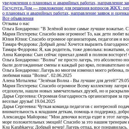
Госуслуги.Дом — приложение для решения вопросов ЖКХ: пере
о плановых и аварийных работах, направление заявок и оценка
Все объявления
Отзывы о нас
Ольга Бондаренко: "В Зелёной волне самые лучшие вожатые. С 
Мария Пехтерева: Спасибо вам огромное! То, как дети любят ваш
Юлия Юлия: Спасибо огромное организаторам, педагогам и в
Тамара Федорова: Добрый день! Хочется выразить благодарност
Тамара Федорова: Я, как родитель, тоже довольна: вожатыми, 
Анна Каюрова: Сын сейчас приехал домой в полном восторге! 
Ольга Бондаренко: "Волна" не просто лагерь, это абсолютно но
были долгожданные смены и каждый раз ярко, познавательно 
Ольга Бондаренко: Лагерь во многом изменил моего ребенка, п
любимая наша "Волна".
02.06.2025
Алена Мотылева: "Зелёная Волна - Вы лучшие для детей!"
29.05
Мария Пехтерева: Спасибо огромное Всему коллективу лагеря
отдохнули, нашли новых замечательных друзей, но и раскрыли
Дарья Сергеевна: Огромная благодарность организаторам за пр
веселые друзья!
19.04.2025
Дарья Сергеевна: Чуткая команда педагогов с интересной пода
внимательность к младшим деткам, помощь и поддержку, добро
Александра Майорова: "Мои девочки всегда ездят в этот лаге
море положительных эмоций! Спасибо за это нашим тренерам 
Ksu Karabkaeva: Добрый вечер! Лагерь отпад, все понравилась,