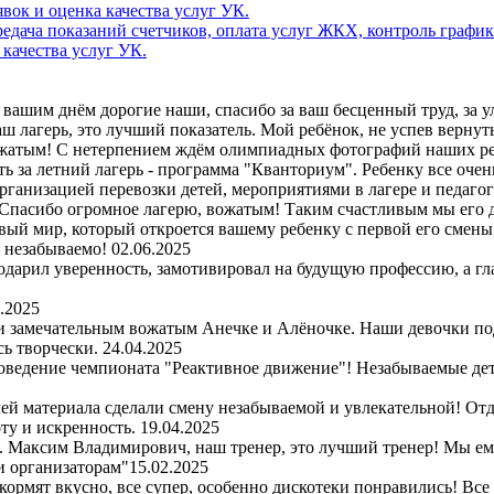
дача показаний счетчиков, оплата услуг ЖКХ, контроль график
 качества услуг УК.
вашим днём дорогие наши, спасибо за ваш бесценный труд, за улы
 лагерь, это лучший показатель. Мой ребёнок, не успев вернутьс
ожатым! С нетерпением ждём олимпиадных фотографий наших ре
ь за летний лагерь - программа "Кванториум". Ребенку все очен
организацией перевозки детей, мероприятиями в лагере и педаго
Спасибо огромное лагерю, вожатым! Таким счастливым мы его д
вый мир, который откроется вашему ребенку с первой его смены. 
и незабываемо!
02.06.2025
одарил уверенность, замотивировал на будущую профессию, а гл
.2025
 и замечательным вожатым Анечке и Алёночке. Наши девочки по
сь творчески.
24.04.2025
оведение чемпионата "Реактивное движение"! Незабываемые детс
чей материала сделали смену незабываемой и увлекательной! Отд
ту и искренность.
19.04.2025
рь. Максим Владимирович, наш тренер, это лучший тренер! Мы е
и организаторам"
15.02.2025
 кормят вкусно, все супер, особенно дискотеки понравились! Все