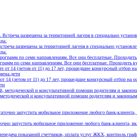
0. Встреча разрешена за территорией лагеря в специально устано
цы.
грамм по семи направлениям. Все они бесплатные. Проходить ку
т 14 (летом от 11) до 17 лет, прошедшие конкурсный отбор на 
ети
 методической и консультативной помощи родителям и законным
аточно запустить мобильное приложение любого банк-клиента, в