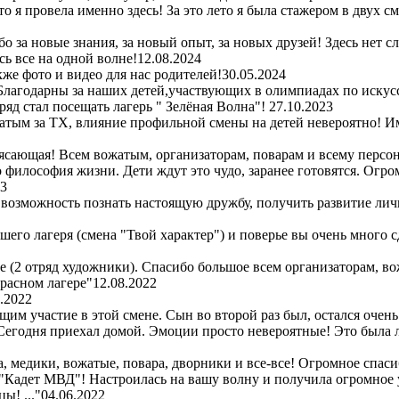
то я провела именно здесь! За это лето я была стажером в двух 
 за новые знания, за новый опыт, за новых друзей! Здесь нет с
ь все на одной волне!
12.08.2024
же фото и видео для нас родителей!
30.05.2024
Благодарны за наших детей,участвующих в олимпиадах по искус
ряд стал посещать лагерь " Зелёная Волна"!
27.10.2023
атым за ТХ, влияние профильной смены на детей невероятно! Им
сающая! Всем вожатым, организаторам, поварам и всему персон
то философия жизни. Дети ждут это чудо, заранее готовятся. Огр
23
 возможность познать настоящую дружбу, получить развитие лич
шего лагеря (смена "Твой характер") и поверье вы очень много 
ре (2 отряд художники). Спасибо большое всем организаторам, во
красном лагере"
12.08.2022
.2022
м участие в этой смене. Сын во второй раз был, остался очень
! Сегодня приехал домой. Эмоции просто невероятные! Это была
 медики, вожатые, повара, дворники и все-все! Огромное спасибо
 "Кадет МВД"! Настроилась на вашу волну и получила огромное 
ы! ..."
04.06.2022