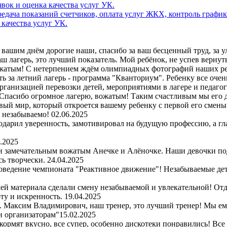
дача показаний счетчиков, оплата услуг ЖКХ, контроль график
 качества услуг УК.
вашим днём дорогие наши, спасибо за ваш бесценный труд, за улы
 лагерь, это лучший показатель. Мой ребёнок, не успев вернутьс
ожатым! С нетерпением ждём олимпиадных фотографий наших ре
ь за летний лагерь - программа "Кванториум". Ребенку все очен
организацией перевозки детей, мероприятиями в лагере и педаго
Спасибо огромное лагерю, вожатым! Таким счастливым мы его д
вый мир, который откроется вашему ребенку с первой его смены. 
и незабываемо!
02.06.2025
одарил уверенность, замотивировал на будущую профессию, а гл
.2025
 и замечательным вожатым Анечке и Алёночке. Наши девочки по
сь творчески.
24.04.2025
оведение чемпионата "Реактивное движение"! Незабываемые детс
чей материала сделали смену незабываемой и увлекательной! Отд
ту и искренность.
19.04.2025
рь. Максим Владимирович, наш тренер, это лучший тренер! Мы е
и организаторам"
15.02.2025
 кормят вкусно, все супер, особенно дискотеки понравились! Все