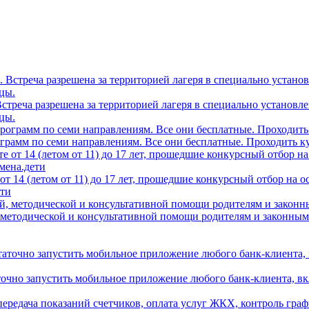
0. Встреча разрешена за территорией лагеря в специально устано
цы.
грамм по семи направлениям. Все они бесплатные. Проходить ку
т 14 (летом от 11) до 17 лет, прошедшие конкурсный отбор на 
ети
 методической и консультативной помощи родителям и законным
аточно запустить мобильное приложение любого банк-клиента, в