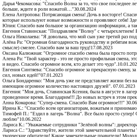
Дарья Чекомасова: "Спасибо Волна за то, что свое последнее ле
больше, ждите в роли вожатой…"
30.08.2024
Елена Антропова: Потрясающая смена! Дочь в восторге! Спасибо
которые используют новые возможности и проявляют себя! Здес
Юлия: Спасибо вам большое за организацию информации, а так
Евгения Ставинская: "Поздравляем "Волну" с четырехлетием! 
Ольга Николаева: "Я довольна, что мой сын уже третий раз под
Алёна Ра: "Огромная благодарность руководству и ребятам вож
смысле) смелее. Спасибо вам за ваш труд!
17.08.2023
Оксана Калюжная: "Огромное спасибо смена была просто потря
Алена Ра: "Твой характер - это не просто профильная смена, э
и видео. Спасибо огромное всем, кто делает это чудо".
10.01.20
Евгения Синтяева: "Спасибо огромное за прекрасную смену, за
сил, новых идей!"
07.01.2023
Ольга Бондаренко: "Моя дочь уже не представляет жизни без ва
имеющим огромное количество настоящих друзей".
07.01.2023
Евгения: "Моя дочь, Ставинская Ксения, была в августе в лаге
проведенное время. Благодарим!!! До новых встреч в этом пре
Анна Комарова: "Супер-смена. Спасибо Вам огромное!!!"
30.06
Ирина К.: "Спасибо всем организаторам, вожатым и принимающи
Тимофей П.: "Ездил в лагерь "Волна". Все было просто супер
люблю"
10.06.2022
Лариса К.: "Уважаемые сотрудники "Зелёной волны": директора,
Лариса С.: "Здравствуйте, жители этой замечательной планеты
творческие обитатели! Какие замечательные правители! Молодц