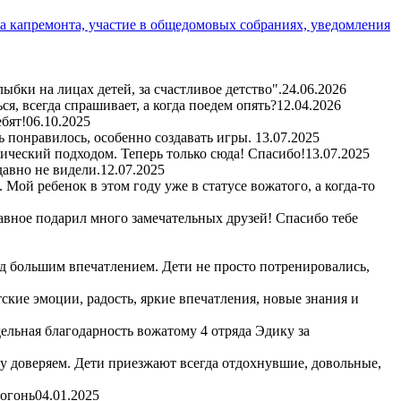
а капремонта, участие в общедомовых собраниях, уведомления
бки на лицах детей, за счастливое детство".
24.06.2026
я, всегда спрашивает, а когда поедем опять?
12.04.2026
бят!
06.10.2025
ь понравилось, особенно создавать игры.
13.07.2025
гический подходом. Теперь только сюда! Спасибо!
13.07.2025
авно не видели.
12.07.2025
Мой ребенок в этом году уже в статусе вожатого, а когда-то
авное подарил много замечательных друзей! Спасибо тебе
д большим впечатлением. Дети не просто потренировались,
кие эмоции, радость, яркие впечатления, новые знания и
ельная благодарность вожатому 4 отряда Эдику за
му доверяем. Дети приезжают всегда отдохнувшие, довольные,
 огонь
04.01.2025