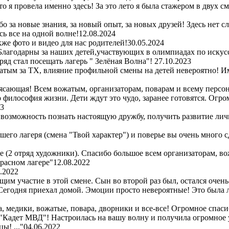
то я провела именно здесь! За это лето я была стажером в двух 
 за новые знания, за новый опыт, за новых друзей! Здесь нет с
ь все на одной волне!
12.08.2024
же фото и видео для нас родителей!
30.05.2024
Благодарны за наших детей,участвующих в олимпиадах по искус
ряд стал посещать лагерь " Зелёная Волна"!
27.10.2023
атым за ТХ, влияние профильной смены на детей невероятно! Им
сающая! Всем вожатым, организаторам, поварам и всему персон
то философия жизни. Дети ждут это чудо, заранее готовятся. Огр
23
 возможность познать настоящую дружбу, получить развитие лич
шего лагеря (смена "Твой характер") и поверье вы очень много 
ре (2 отряд художники). Спасибо большое всем организаторам, во
красном лагере"
12.08.2022
.2022
м участие в этой смене. Сын во второй раз был, остался очень
! Сегодня приехал домой. Эмоции просто невероятные! Это была
 медики, вожатые, повара, дворники и все-все! Огромное спасибо
 "Кадет МВД"! Настроилась на вашу волну и получила огромное 
ы! ..."
04.06.2022