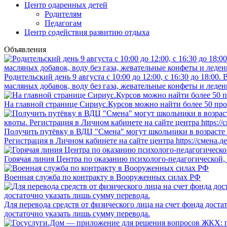
Центр одаренных детей
Родителям
Педагогам
Центр содействия развитию отдыха
Объявления
Родительский день 9 августа с 10:00 до 12:00, с 16:30 до 18:0
масляных добавок, воду без газа, жевательные конфеты и леден
На главной странице Сириус.Курсов можно найти более 50 про
Получить путёвку в ВДЦ "Смена" могут школьники в возрасте о
Регистрация в Личном кабинете на сайте центра https://смена.д
Горячая линия Центра по оказанию психолого-педагогической,
Военная служба по контракту в Вооруженных силах РФ
Для перевода средств от физического лица на счет фонда дост
достаточно указать лишь сумму перевода.