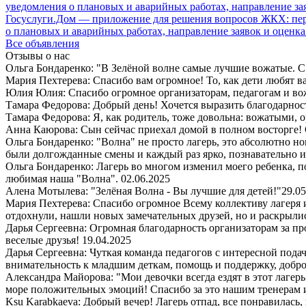
Госуслуги.Дом — приложение для решения вопросов ЖКХ: пере
о плановых и аварийных работах, направление заявок и оценка
Все объявления
Отзывы о нас
Ольга Бондаренко: "В Зелёной волне самые лучшие вожатые. С 
Мария Пехтерева: Спасибо вам огромное! То, как дети любят ваш
Юлия Юлия: Спасибо огромное организаторам, педагогам и в
Тамара Федорова: Добрый день! Хочется выразить благодарност
Тамара Федорова: Я, как родитель, тоже довольна: вожатыми, 
Анна Каюрова: Сын сейчас приехал домой в полном восторге! 
Ольга Бондаренко: "Волна" не просто лагерь, это абсолютно но
были долгожданные смены и каждый раз ярко, познавательно 
Ольга Бондаренко: Лагерь во многом изменил моего ребенка, п
любимая наша "Волна".
02.06.2025
Алена Мотылева: "Зелёная Волна - Вы лучшие для детей!"
29.05
Мария Пехтерева: Спасибо огромное Всему коллективу лагеря
отдохнули, нашли новых замечательных друзей, но и раскрыли
Дарья Сергеевна: Огромная благодарность организаторам за пр
веселые друзья!
19.04.2025
Дарья Сергеевна: Чуткая команда педагогов с интересной пода
внимательность к младшим деткам, помощь и поддержку, добро
Александра Майорова: "Мои девочки всегда ездят в этот лаге
море положительных эмоций! Спасибо за это нашим тренерам 
Ksu Karabkaeva: Добрый вечер! Лагерь отпад, все понравилась,