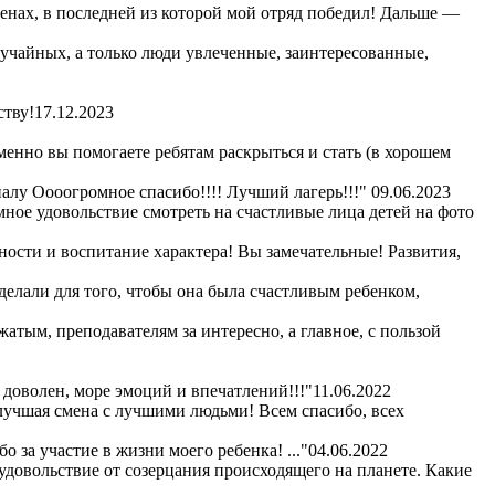
сменах, в последней из которой мой отряд победил! Дальше —
лучайных, а только люди увлеченные, заинтересованные,
ству!
17.12.2023
енно вы помогаете ребятам раскрыться и стать (в хорошем
алу Оооогромное спасибо!!!! Лучший лагерь!!!"
09.06.2023
омное удовольствие смотреть на счастливые лица детей на фото
ности и воспитание характера! Вы замечательные! Развития,
сделали для того, чтобы она была счастливым ребенком,
жатым, преподавателям за интересно, а главное, с пользой
 доволен, море эмоций и впечатлений!!!"
11.06.2022
 лучшая смена с лучшими людьми! Всем спасибо, всех
 за участие в жизни моего ребенка! ..."
04.06.2022
удовольствие от созерцания происходящего на планете. Какие