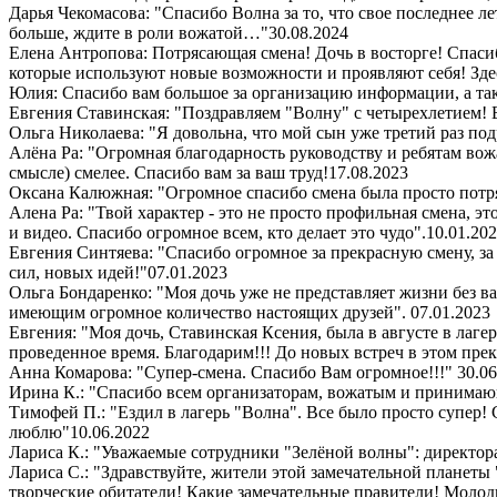
Дарья Чекомасова: "Спасибо Волна за то, что свое последнее ле
больше, ждите в роли вожатой…"
30.08.2024
Елена Антропова: Потрясающая смена! Дочь в восторге! Спасибо
которые используют новые возможности и проявляют себя! Здес
Юлия: Спасибо вам большое за организацию информации, а так
Евгения Ставинская: "Поздравляем "Волну" с четырехлетием! 
Ольга Николаева: "Я довольна, что мой сын уже третий раз под
Алёна Ра: "Огромная благодарность руководству и ребятам вож
смысле) смелее. Спасибо вам за ваш труд!
17.08.2023
Оксана Калюжная: "Огромное спасибо смена была просто потря
Алена Ра: "Твой характер - это не просто профильная смена, э
и видео. Спасибо огромное всем, кто делает это чудо".
10.01.20
Евгения Синтяева: "Спасибо огромное за прекрасную смену, за
сил, новых идей!"
07.01.2023
Ольга Бондаренко: "Моя дочь уже не представляет жизни без ва
имеющим огромное количество настоящих друзей".
07.01.2023
Евгения: "Моя дочь, Ставинская Ксения, была в августе в лаге
проведенное время. Благодарим!!! До новых встреч в этом пре
Анна Комарова: "Супер-смена. Спасибо Вам огромное!!!"
30.06
Ирина К.: "Спасибо всем организаторам, вожатым и принимающи
Тимофей П.: "Ездил в лагерь "Волна". Все было просто супер
люблю"
10.06.2022
Лариса К.: "Уважаемые сотрудники "Зелёной волны": директора,
Лариса С.: "Здравствуйте, жители этой замечательной планеты
творческие обитатели! Какие замечательные правители! Молодц