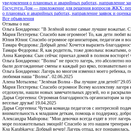
Госуслуги.Дом — приложение для решения вопросов ЖКХ: пере
о плановых и аварийных работах, направление заявок и оценка
Все объявления
Отзывы о нас
Ольга Бондаренко: "В Зелёной волне самые лучшие вожатые. С 
Мария Пехтерева: Спасибо вам огромное! То, как дети любят ваш
Юлия Юлия: Спасибо огромное организаторам, педагогам и в
Тамара Федорова: Добрый день! Хочется выразить благодарност
Тамара Федорова: Я, как родитель, тоже довольна: вожатыми, 
Анна Каюрова: Сын сейчас приехал домой в полном восторге! 
Ольга Бондаренко: "Волна" не просто лагерь, это абсолютно но
были долгожданные смены и каждый раз ярко, познавательно 
Ольга Бондаренко: Лагерь во многом изменил моего ребенка, п
любимая наша "Волна".
02.06.2025
Алена Мотылева: "Зелёная Волна - Вы лучшие для детей!"
29.05
Мария Пехтерева: Спасибо огромное Всему коллективу лагеря
отдохнули, нашли новых замечательных друзей, но и раскрыли
Дарья Сергеевна: Огромная благодарность организаторам за пр
веселые друзья!
19.04.2025
Дарья Сергеевна: Чуткая команда педагогов с интересной пода
внимательность к младшим деткам, помощь и поддержку, добро
Александра Майорова: "Мои девочки всегда ездят в этот лаге
море положительных эмоций! Спасибо за это нашим тренерам 
Ksu Karabkaeva: Добрый вечер! Лагерь отпад, все понравилась,