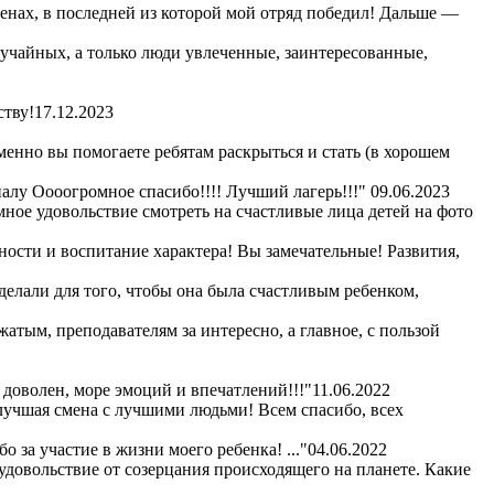
сменах, в последней из которой мой отряд победил! Дальше —
лучайных, а только люди увлеченные, заинтересованные,
ству!
17.12.2023
енно вы помогаете ребятам раскрыться и стать (в хорошем
алу Оооогромное спасибо!!!! Лучший лагерь!!!"
09.06.2023
омное удовольствие смотреть на счастливые лица детей на фото
ности и воспитание характера! Вы замечательные! Развития,
сделали для того, чтобы она была счастливым ребенком,
жатым, преподавателям за интересно, а главное, с пользой
 доволен, море эмоций и впечатлений!!!"
11.06.2022
 лучшая смена с лучшими людьми! Всем спасибо, всех
 за участие в жизни моего ребенка! ..."
04.06.2022
удовольствие от созерцания происходящего на планете. Какие