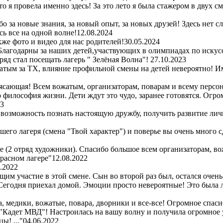
то я провела именно здесь! За это лето я была стажером в двух 
 за новые знания, за новый опыт, за новых друзей! Здесь нет с
ь все на одной волне!
12.08.2024
же фото и видео для нас родителей!
30.05.2024
Благодарны за наших детей,участвующих в олимпиадах по искус
ряд стал посещать лагерь " Зелёная Волна"!
27.10.2023
атым за ТХ, влияние профильной смены на детей невероятно! Им
сающая! Всем вожатым, организаторам, поварам и всему персон
то философия жизни. Дети ждут это чудо, заранее готовятся. Огр
23
 возможность познать настоящую дружбу, получить развитие лич
шего лагеря (смена "Твой характер") и поверье вы очень много 
ре (2 отряд художники). Спасибо большое всем организаторам, во
красном лагере"
12.08.2022
.2022
м участие в этой смене. Сын во второй раз был, остался очень
! Сегодня приехал домой. Эмоции просто невероятные! Это была
 медики, вожатые, повара, дворники и все-все! Огромное спасибо
 "Кадет МВД"! Настроилась на вашу волну и получила огромное 
ы! ..."
04.06.2022