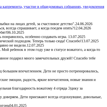
а капремонта, участие в общедомовых собраниях, уведомления
бки на лицах детей, за счастливое детство".
24.06.2026
я, всегда спрашивает, а когда поедем опять?
12.04.2026
бят!
06.10.2025
ь понравилось, особенно создавать игры.
13.07.2025
гический подходом. Теперь только сюда! Спасибо!
13.07.2025
авно не видели.
12.07.2025
Мой ребенок в этом году уже в статусе вожатого, а когда-то
авное подарил много замечательных друзей! Спасибо тебе
д большим впечатлением. Дети не просто потренировались,
кие эмоции, радость, яркие впечатления, новые знания и
ельная благодарность вожатому 4 отряда Эдику за
му доверяем. Дети приезжают всегда отдохнувшие, довольные,
 огонь
04.01.2025