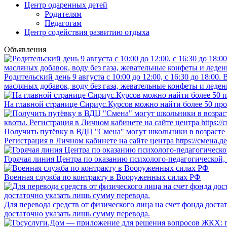
Центр одаренных детей
Родителям
Педагогам
Центр содействия развитию отдыха
Объявления
Родительский день 9 августа с 10:00 до 12:00, с 16:30 до 18:0
масляных добавок, воду без газа, жевательные конфеты и леден
На главной странице Сириус.Курсов можно найти более 50 про
Получить путёвку в ВДЦ "Смена" могут школьники в возрасте о
Регистрация в Личном кабинете на сайте центра https://смена.д
Горячая линия Центра по оказанию психолого-педагогической,
Военная служба по контракту в Вооруженных силах РФ
Для перевода средств от физического лица на счет фонда дост
достаточно указать лишь сумму перевода.