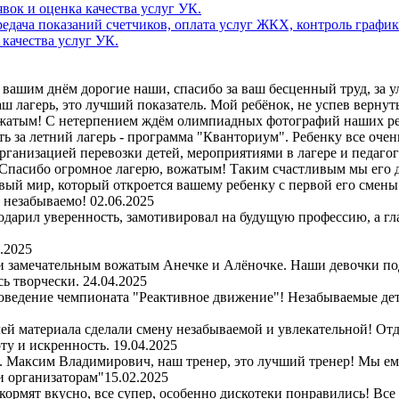
дача показаний счетчиков, оплата услуг ЖКХ, контроль график
 качества услуг УК.
вашим днём дорогие наши, спасибо за ваш бесценный труд, за улы
 лагерь, это лучший показатель. Мой ребёнок, не успев вернутьс
ожатым! С нетерпением ждём олимпиадных фотографий наших ре
ь за летний лагерь - программа "Кванториум". Ребенку все очен
организацией перевозки детей, мероприятиями в лагере и педаго
Спасибо огромное лагерю, вожатым! Таким счастливым мы его д
вый мир, который откроется вашему ребенку с первой его смены. 
и незабываемо!
02.06.2025
одарил уверенность, замотивировал на будущую профессию, а гл
.2025
 и замечательным вожатым Анечке и Алёночке. Наши девочки по
сь творчески.
24.04.2025
оведение чемпионата "Реактивное движение"! Незабываемые детс
чей материала сделали смену незабываемой и увлекательной! Отд
ту и искренность.
19.04.2025
рь. Максим Владимирович, наш тренер, это лучший тренер! Мы е
и организаторам"
15.02.2025
 кормят вкусно, все супер, особенно дискотеки понравились! Все