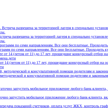
0. Встреча разрешена за территорией лагеря в специально устано
цы.
грамм по семи направлениям. Все они бесплатные. Проходить ку
т 14 (летом от 11) до 17 лет, прошедшие конкурсный отбор на 
ети
 методической и консультативной помощи родителям и законным
аточно запустить мобильное приложение любого банк-клиента, в