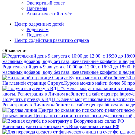
Экспертный совет
Партнеры
Аналитический отчёт
Центр одаренных детей
Родителям
Педагогам
Центр содействия развитию отдыха
Объявления
Родительский день 9 августа с 10:00 до 12:00, с 16:30 до 18:0
масляных добавок, воду без газа, жевательные конфеты и леден
На главной странице Сириус.Курсов можно найти более 50 про
Получить путёвку в ВДЦ "Смена" могут школьники в возрасте о
Регистрация в Личном кабинете на сайте центра https://смена.д
Горячая линия Центра по оказанию психолого-педагогической,
Военная служба по контракту в Вооруженных силах РФ