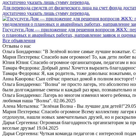
Для перевода средств от физического лица на счет фонда дост
достаточно указать лишь сумму перевода.
Госуслуги.Дом — приложение для решения вопросов ЖКХ: пере
о плановых и аварийных работах, направление заявок и оценка
Все объявления
Отзывы о нас
Ольга Бондаренко: "В Зелёной волне самые лучшие вожатые. С 
Мария Пехтерева: Спасибо вам огромное! То, как дети любят ваш
Юлия Юлия: Спасибо огромное организаторам, педагогам и в
Тамара Федорова: Добрый день! Хочется выразить благодарност
Тамара Федорова: Я, как родитель, тоже довольна: вожатыми, 
Анна Каюрова: Сын сейчас приехал домой в полном восторге! 
Ольга Бондаренко: "Волна" не просто лагерь, это абсолютно но
были долгожданные смены и каждый раз ярко, познавательно 
Ольга Бондаренко: Лагерь во многом изменил моего ребенка, п
любимая наша "Волна".
02.06.2025
Алена Мотылева: "Зелёная Волна - Вы лучшие для детей!"
29.05
Мария Пехтерева: Спасибо огромное Всему коллективу лагеря
отдохнули, нашли новых замечательных друзей, но и раскрыли
Дарья Сергеевна: Огромная благодарность организаторам за пр
веселые друзья!
19.04.2025
Дарья Сергеевна: Чуткая команда педагогов с интересной пода