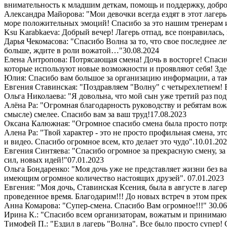
внимательность к младшим деткам, помощь и поддержку, добро
Александра Майорова: "Мои девочки всегда ездят в этот лаге
море положительных эмоций! Спасибо за это нашим тренерам 
Ksu Karabkaeva: Добрый вечер! Лагерь отпад, все понравилась,
Дарья Чекомасова: "Спасибо Волна за то, что свое последнее ле
больше, ждите в роли вожатой…"
30.08.2024
Елена Антропова: Потрясающая смена! Дочь в восторге! Спасибо
которые используют новые возможности и проявляют себя! Здес
Юлия: Спасибо вам большое за организацию информации, а так
Евгения Ставинская: "Поздравляем "Волну" с четырехлетием! 
Ольга Николаева: "Я довольна, что мой сын уже третий раз под
Алёна Ра: "Огромная благодарность руководству и ребятам вож
смысле) смелее. Спасибо вам за ваш труд!
17.08.2023
Оксана Калюжная: "Огромное спасибо смена была просто потря
Алена Ра: "Твой характер - это не просто профильная смена, э
и видео. Спасибо огромное всем, кто делает это чудо".
10.01.20
Евгения Синтяева: "Спасибо огромное за прекрасную смену, за
сил, новых идей!"
07.01.2023
Ольга Бондаренко: "Моя дочь уже не представляет жизни без ва
имеющим огромное количество настоящих друзей".
07.01.2023
Евгения: "Моя дочь, Ставинская Ксения, была в августе в лаге
проведенное время. Благодарим!!! До новых встреч в этом пре
Анна Комарова: "Супер-смена. Спасибо Вам огромное!!!"
30.06
Ирина К.: "Спасибо всем организаторам, вожатым и принимающи
Тимофей П.: "Ездил в лагерь "Волна". Все было просто супер