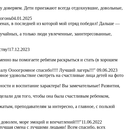
му доверяем. Дети приезжают всегда отдохнувшие, довольные,
 огонь
04.01.2025
сменах, в последней из которой мой отряд победил! Дальше —
лучайных, а только люди увлеченные, заинтересованные,
ству!
17.12.2023
енно вы помогаете ребятам раскрыться и стать (в хорошем
алу Оооогромное спасибо!!!! Лучший лагерь!!!"
09.06.2023
омное удовольствие смотреть на счастливые лица детей на фото
ности и воспитание характера! Вы замечательные! Развития,
сделали для того, чтобы она была счастливым ребенком,
жатым, преподавателям за интересно, а главное, с пользой
 доволен, море эмоций и впечатлений!!!"
11.06.2022
 лучшая смена с лучшими людьми! Всем спасибо, всех