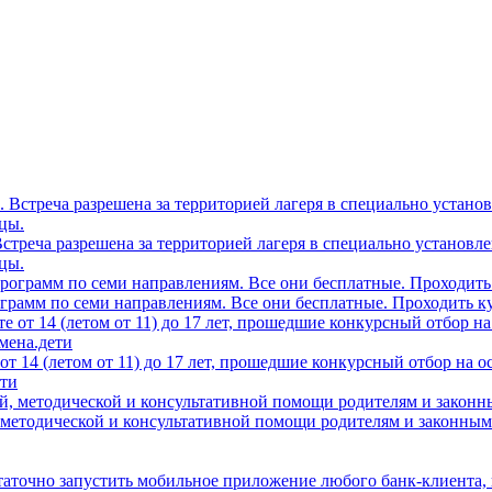
0. Встреча разрешена за территорией лагеря в специально устано
цы.
грамм по семи направлениям. Все они бесплатные. Проходить ку
т 14 (летом от 11) до 17 лет, прошедшие конкурсный отбор на 
ети
 методической и консультативной помощи родителям и законным