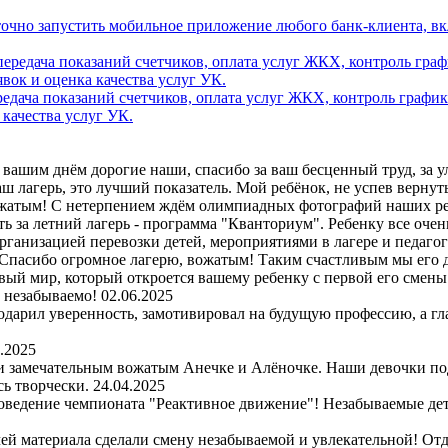
аточно запустить мобильное приложение любого банк-клиента, в
дача показаний счетчиков, оплата услуг ЖКХ, контроль график
 качества услуг УК.
вашим днём дорогие наши, спасибо за ваш бесценный труд, за улы
 лагерь, это лучший показатель. Мой ребёнок, не успев вернутьс
ожатым! С нетерпением ждём олимпиадных фотографий наших ре
ь за летний лагерь - программа "Кванториум". Ребенку все очен
организацией перевозки детей, мероприятиями в лагере и педаго
Спасибо огромное лагерю, вожатым! Таким счастливым мы его д
вый мир, который откроется вашему ребенку с первой его смены. 
и незабываемо!
02.06.2025
одарил уверенность, замотивировал на будущую профессию, а гл
.2025
 и замечательным вожатым Анечке и Алёночке. Наши девочки по
сь творчески.
24.04.2025
оведение чемпионата "Реактивное движение"! Незабываемые детс
чей материала сделали смену незабываемой и увлекательной! Отд