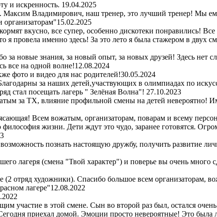
ту и искренность.
19.04.2025
рь. Максим Владимирович, наш тренер, это лучший тренер! Мы е
и организаторам"
15.02.2025
 кормят вкусно, все супер, особенно дискотеки понравились! Все
то я провела именно здесь! За это лето я была стажером в двух 
 за новые знания, за новый опыт, за новых друзей! Здесь нет с
ь все на одной волне!
12.08.2024
же фото и видео для нас родителей!
30.05.2024
Благодарны за наших детей,участвующих в олимпиадах по искус
ряд стал посещать лагерь " Зелёная Волна"!
27.10.2023
атым за ТХ, влияние профильной смены на детей невероятно! Им
сающая! Всем вожатым, организаторам, поварам и всему персон
то философия жизни. Дети ждут это чудо, заранее готовятся. Огр
23
 возможность познать настоящую дружбу, получить развитие лич
шего лагеря (смена "Твой характер") и поверье вы очень много 
ре (2 отряд художники). Спасибо большое всем организаторам, во
красном лагере"
12.08.2022
.2022
м участие в этой смене. Сын во второй раз был, остался очень
! Сегодня приехал домой. Эмоции просто невероятные! Это была